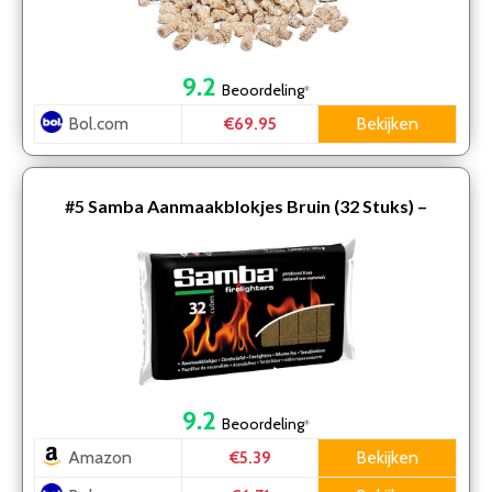
9.2
Beoordeling
*
Bol.com
Bekijken
€69.95
#5
Samba Aanmaakblokjes Bruin (32 Stuks) –
Milieuvriendelijk
9.2
Beoordeling
*
Amazon
Bekijken
€5.39