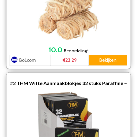
10.0
Beoordeling
*
Bol.com
Bekijken
€22.29
#2
THM Witte Aanmaakblokjes 32 stuks Paraffine –
omdoos van 24 pakjes