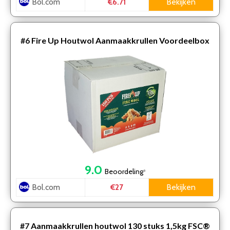
Bol.com
Bekijken
€6.71
#6
Fire Up Houtwol Aanmaakkrullen Voordeelbox
150 stuks – Milieuvriendelijk – CO2 Neutraal – Ca.
2,25 k…
9.0
Beoordeling
*
Bol.com
Bekijken
€27
#7
Aanmaakkrullen houtwol 130 stuks 1,5kg FSC®