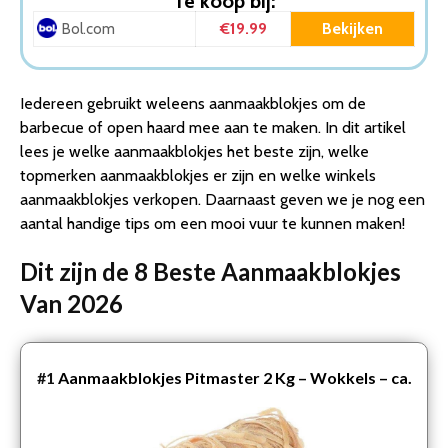
Te koop bij:
3. Fire-Up Aanmaakblokjes Voordeelzak 300 stuks
€19.99
Bekijken
Bol.com
4. Grillas Aanmaakblokjes voor openhaard en barbecue –
10kg – 670 stuks
5. Samba Aanmaakblokjes Bruin (32 Stuks) –
Iedereen gebruikt weleens aanmaakblokjes om de
Milieuvriendelijk
barbecue of open haard mee aan te maken. In dit artikel
6. Fire Up Houtwol Aanmaakkrullen Voordeelbox 150
lees je welke aanmaakblokjes het beste zijn, welke
stuks – Milieuvriendelijk – CO2 Neutraal – Ca. 2,25 k…
topmerken aanmaakblokjes er zijn en welke winkels
7. Aanmaakkrullen houtwol 130 stuks 1,5kg FSC®
aanmaakblokjes verkopen. Daarnaast geven we je nog een
8. Samba aanmaakblokjes 32 stuks wit bbq Open haard
aantal handige tips om een mooi vuur te kunnen maken!
Conclusie
Dit zijn de 8 Beste Aanmaakblokjes
Van 2026
#1
Aanmaakblokjes Pitmaster 2 Kg – Wokkels – ca.
150 stuks