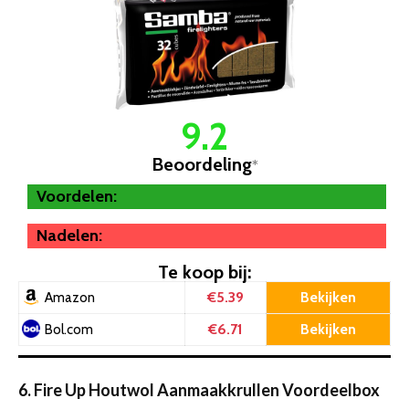
9.2
Beoordeling
*
Voordelen:
Nadelen:
Te koop bij:
€5.39
Bekijken
Amazon
€6.71
Bekijken
Bol.com
6. Fire Up Houtwol Aanmaakkrullen Voordeelbox