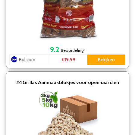
9.2
Beoordeling
*
Bol.com
Bekijken
€19.99
#4
Grillas Aanmaakblokjes voor openhaard en
barbecue – 10kg – 670 stuks