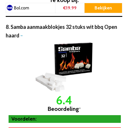
€19.99
Bekijken
Bol.com
8. Samba aanmaakblokjes 32 stuks wit bbq Open
haard
–
6.4
Beoordeling
*
Voordelen: