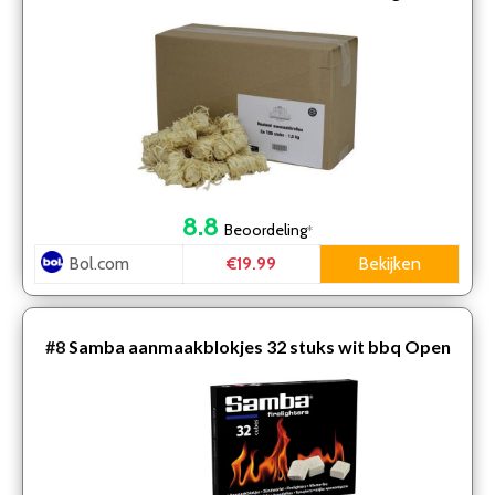
8.8
Beoordeling
*
Bol.com
Bekijken
€19.99
#8
Samba aanmaakblokjes 32 stuks wit bbq Open
haard