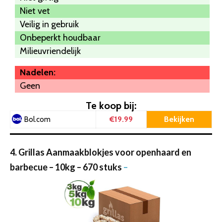
Niet vet
Veilig in gebruik
Onbeperkt houdbaar
Milieuvriendelijk
Nadelen:
Geen
Te koop bij:
€19.99
Bekijken
Bol.com
4. Grillas Aanmaakblokjes voor openhaard en
barbecue – 10kg – 670 stuks
–