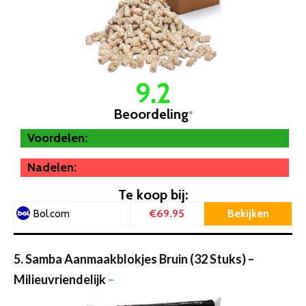
9.2
Beoordeling
*
Voordelen:
Nadelen:
Te koop bij:
€69.95
Bekijken
Bol.com
5. Samba Aanmaakblokjes Bruin (32 Stuks) –
Milieuvriendelijk
–