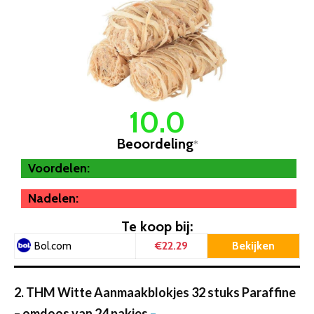
10.0
Beoordeling
*
Voordelen:
Nadelen:
Te koop bij:
€22.29
Bekijken
Bol.com
2. THM Witte Aanmaakblokjes 32 stuks Paraffine
– omdoos van 24 pakjes
–