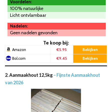
Voordelen:
100% natuurlijke
Licht ontvlambaar
Nadelen:
Geen nadelen gevonden
Te koop bij:
€5.95
Bekijken
Amazon
€9.45
Bekijken
Bol.com
2. Aanmaakhout 12,5kg
– Fijnste Aanmaakhout
van 2026