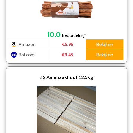
10.0
Beoordeling
*
Amazon
Bekijken
€5.95
Bol.com
Bekijken
€9.45
#2
Aanmaakhout 12,5kg