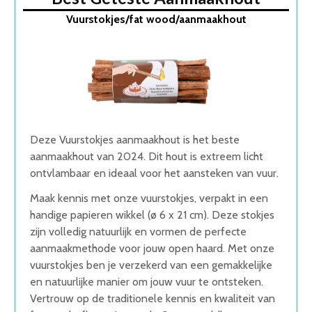
1. Vuurstokjes/fat wood/aanmaakhout
Vuurstokjes/fat wood/aanmaakhout
2. Aanmaakhout 12,5kg
3. Aanmaakhout 5 kilogram
4. Aanmaakhout in netzak
5. Esschert – Aanmaakhout gemengd
Wat is de beste Aanmaakhout van 2026
1. Beste Aanmaakhout van 2026
2. Fijnste Aanmaakhout van 2026
3. Goede Koop Aanmaakhout
Deze Vuurstokjes aanmaakhout is het beste
4. Goede Prijs-Kwaliteit Aanmaakhout
aanmaakhout van 2024. Dit hout is extreem licht
5. Goede Budget Aanmaakhout
ontvlambaar en ideaal voor het aansteken van vuur.
Conclusie
Maak kennis met onze vuurstokjes, verpakt in een
handige papieren wikkel (ø 6 x 21 cm). Deze stokjes
zijn volledig natuurlijk en vormen de perfecte
aanmaakmethode voor jouw open haard. Met onze
vuurstokjes ben je verzekerd van een gemakkelijke
en natuurlijke manier om jouw vuur te ontsteken.
Vertrouw op de traditionele kennis en kwaliteit van