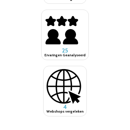
25
Ervaringen Geanalyseerd
4
Webshops vergeleken