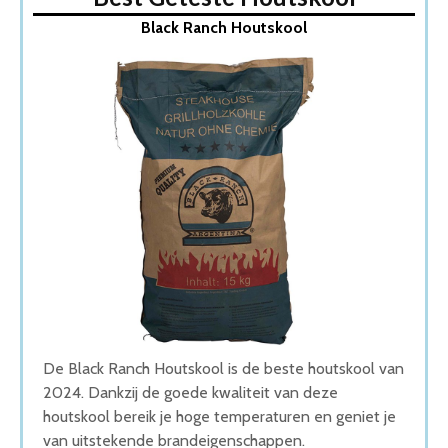
1. Black Ranch Houtskool
Black Ranch Houtskool
2. Kamado Joe Houtskool
3. Houtskool Birch
4. Dammers Barbecues Houtskool
5. Black Ranch Quebracho Paraguay houtskool
Wat is de beste Houtskool van 2026
1. Beste Houtskool van 2026
2. Goede Koop Houtskool
3. Goede Prijs-Kwaliteit Houtskool
4. Beste Budget Houtskool van 2026
5. Goede Kwaliteit Houtskool
Conclusie
De Black Ranch Houtskool is de beste houtskool van
2024. Dankzij de goede kwaliteit van deze
houtskool bereik je hoge temperaturen en geniet je
van uitstekende brandeigenschappen.