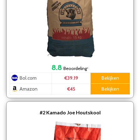
8.8
Beoordeling
*
Bol.com
Bekijken
€39.19
Amazon
Bekijken
€45
#2
Kamado Joe Houtskool