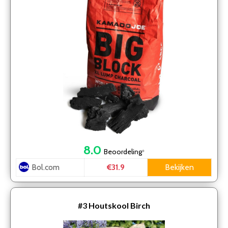
8.0
Beoordeling
*
Bol.com
Bekijken
€31.9
#3
Houtskool Birch