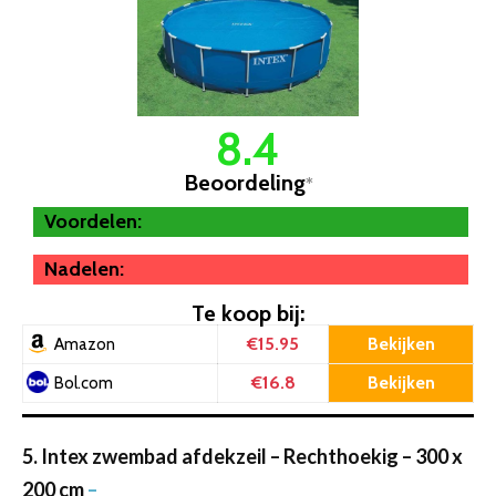
8.4
Beoordeling
*
Voordelen:
Nadelen:
Te koop bij:
€15.95
Bekijken
Amazon
€16.8
Bekijken
Bol.com
5. Intex zwembad afdekzeil – Rechthoekig – 300 x
200 cm
–