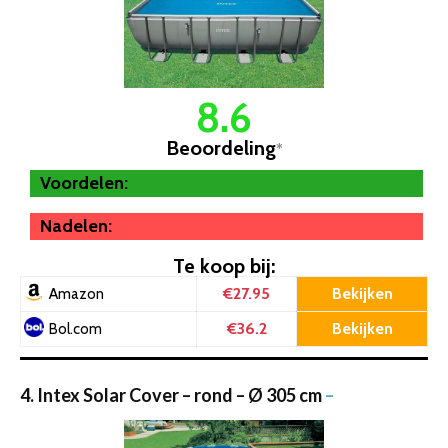
8.6
Beoordeling
*
Voordelen:
Nadelen:
Te koop bij:
€27.95
Bekijken
Amazon
€36.2
Bekijken
Bol.com
4. Intex Solar Cover – rond – Ø 305 cm
–