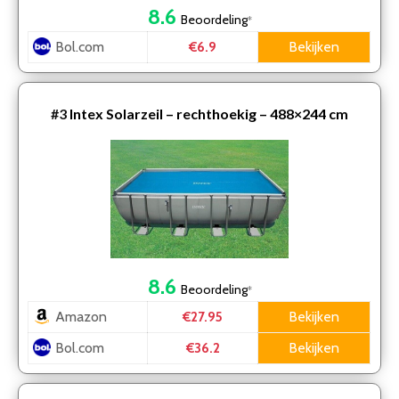
8.6
Beoordeling
*
Bol.com
Bekijken
€6.9
#3
Intex Solarzeil – rechthoekig – 488×244 cm
8.6
Beoordeling
*
Amazon
Bekijken
€27.95
Bol.com
Bekijken
€36.2