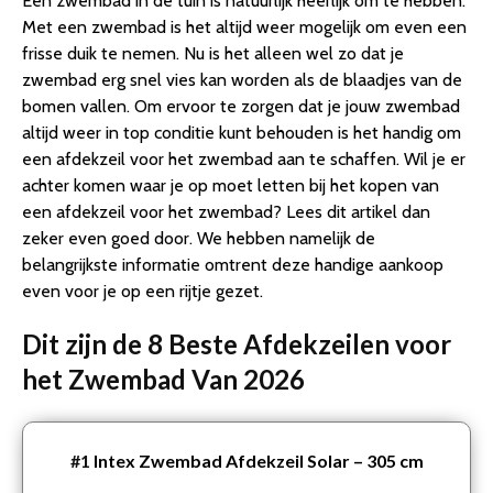
Een zwembad in de tuin is natuurlijk heerlijk om te hebben.
4. Intex Solar Cover – rond – Ø 305 cm
Met een zwembad is het altijd weer mogelijk om even een
5. Intex zwembad afdekzeil – Rechthoekig – 300 x 200
frisse duik te nemen. Nu is het alleen wel zo dat je
cm
zwembad erg snel vies kan worden als de blaadjes van de
6. Intex zwembad afdekzeil – Rechthoekig – 450 x 220
bomen vallen. Om ervoor te zorgen dat je jouw zwembad
cm
altijd weer in top conditie kunt behouden is het handig om
7. Intex zwembad afdekzeil – Rechthoekig – 400 x 200
een afdekzeil voor het zwembad aan te schaffen. Wil je er
cm
achter komen waar je op moet letten bij het kopen van
8. Bestway – Zwembad Afdekzeil – Omtrek 305 cm
een afdekzeil voor het zwembad? Lees dit artikel dan
Conclusie
zeker even goed door. We hebben namelijk de
belangrijkste informatie omtrent deze handige aankoop
even voor je op een rijtje gezet.
Dit zijn de 8 Beste Afdekzeilen voor
het Zwembad Van 2026
#1
Intex Zwembad Afdekzeil Solar – 305 cm