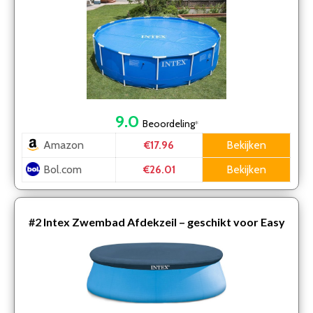
9.0
Beoordeling
*
Amazon
Bekijken
€17.96
Bol.com
Bekijken
€26.01
#2
Intex Zwembad Afdekzeil – geschikt voor Easy
Set zwembad – Rond – Ø 244 cm