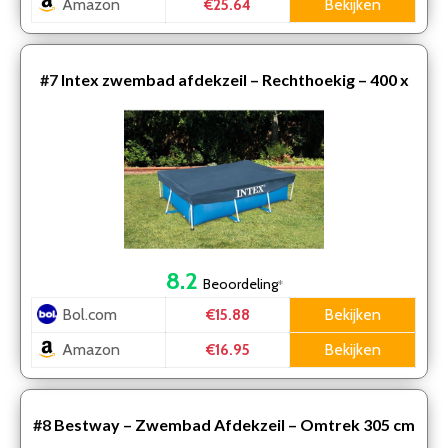
Amazon
Bekijken
€25.64
#7
Intex zwembad afdekzeil – Rechthoekig – 400 x
200 cm
8.2
Beoordeling
*
Bol.com
Bekijken
€15.88
Amazon
Bekijken
€16.95
#8
Bestway – Zwembad Afdekzeil – Omtrek 305 cm