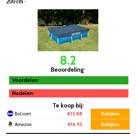
200 cm
–
8.2
Beoordeling
*
Voordelen:
Nadelen:
Te koop bij:
€15.88
Bekijken
Bol.com
€16.95
Bekijken
Amazon