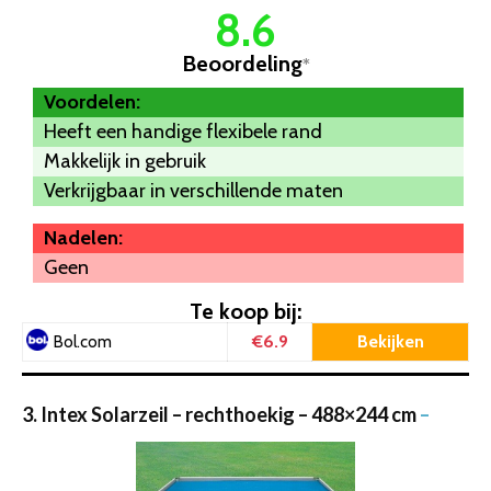
8.6
Beoordeling
*
Voordelen:
Heeft een handige flexibele rand
Makkelijk in gebruik
Verkrijgbaar in verschillende maten
Nadelen:
Geen
Te koop bij:
€6.9
Bekijken
Bol.com
3. Intex Solarzeil – rechthoekig – 488×244 cm
–