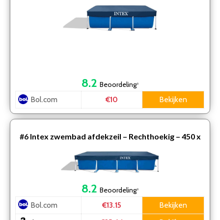
8.2
Beoordeling
*
Bol.com
Bekijken
€10
#6
Intex zwembad afdekzeil – Rechthoekig – 450 x
220 cm
8.2
Beoordeling
*
Bol.com
Bekijken
€13.15