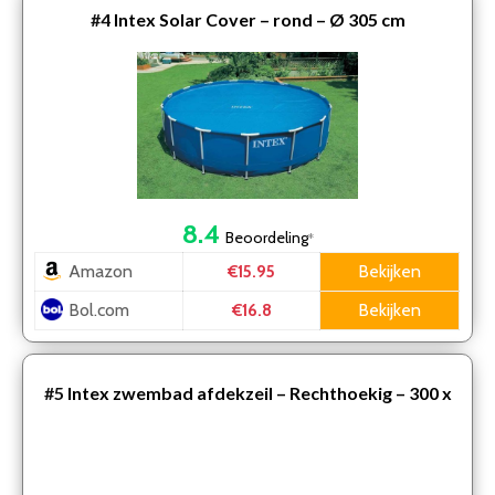
#4
Intex Solar Cover – rond – Ø 305 cm
8.4
Beoordeling
*
Amazon
Bekijken
€15.95
Bol.com
Bekijken
€16.8
#5
Intex zwembad afdekzeil – Rechthoekig – 300 x
200 cm