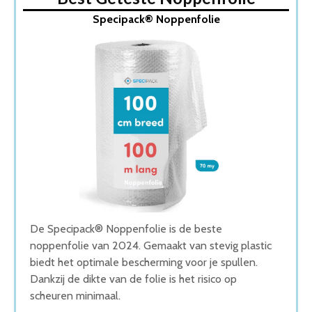
1. Specipack® Noppenfolie
Specipack® Noppenfolie
2. Specipack® Green Gerecycled Noppenfolie
3. Premium Noppenfolie
4. Bubbel Folie Professionele Noppenfolie
5. 4x Noppenfolie/bubbeltjesfolie op rol
Wat is de beste Noppenfolie van 2026
1. Beste Noppenfolie van 2026
2. Duurzame Noppenfolie
3. Goede Prijs-Kwaliteit Noppenfolie
4. Goede Budget Noppenfolie
5. Goede Koop Noppenfolie
Conclusie
De Specipack® Noppenfolie is de beste
noppenfolie van 2024. Gemaakt van stevig plastic
biedt het optimale bescherming voor je spullen.
Dankzij de dikte van de folie is het risico op
scheuren minimaal.