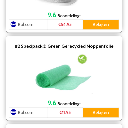
9.6
Beoordeling
*
Bol.com
Bekijken
€54.95
#2
Specipack® Green Gerecycled Noppenfolie
9.6
Beoordeling
*
Bol.com
Bekijken
€11.95