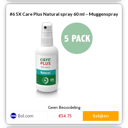
#6
5X Care Plus Natural spray 60 ml – Muggenspray
zonder deet geschikt voor kinderen vanaf 3
maanden – …
Geen
Beoordeling
Bol.com
Bekijken
€54.75