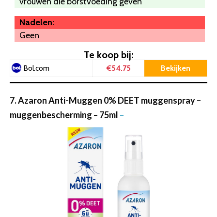
vrouwen die borstvoeding geven
Nadelen:
Geen
Te koop bij:
€54.75
Bekijken
Bol.com
7. Azaron Anti-Muggen 0% DEET muggenspray –
muggenbescherming – 75ml
–