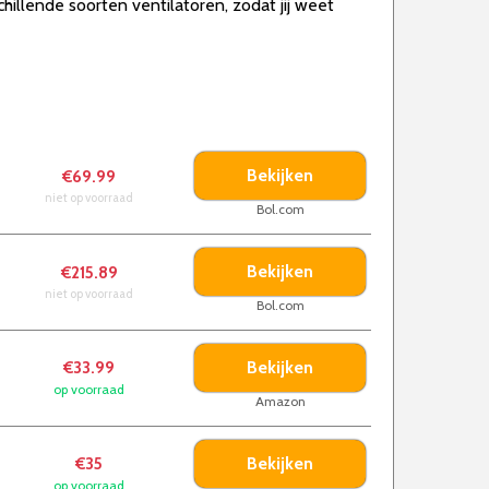
hillende soorten ventilatoren, zodat jij weet
Bekijken
€69.99
niet op voorraad
Bol.com
Bekijken
€215.89
niet op voorraad
Bol.com
Bekijken
€33.99
op voorraad
Amazon
Bekijken
€35
op voorraad