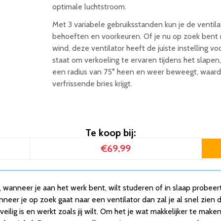
optimale luchtstroom.
Met 3 variabele gebruiksstanden kun je de ventil
behoeften en voorkeuren. Of je nu op zoek bent n
wind, deze ventilator heeft de juiste instelling voo
staat om verkoeling te ervaren tijdens het slapen,
een radius van 75° heen en weer beweegt, waard
verfrissende bries krijgt.
Te koop bij:
€69.99
, wanneer je aan het werk bent, wilt studeren of in slaap probeer
neer je op zoek gaat naar een ventilator dan zal je al snel zien d
or veilig is en werkt zoals jij wilt. Om het je wat makkelijker te 