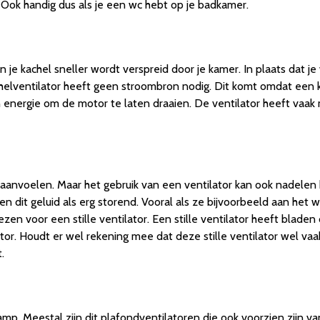
 Ook handig dus als je een wc hebt op je badkamer.
n je kachel sneller wordt verspreid door je kamer. In plaats dat je
elventilator heeft geen stroombron nodig. Dit komt omdat een ka
 energie om de motor te laten draaien. De ventilator heeft vaa
is aanvoelen. Maar het gebruik van een ventilator kan ook nadelen
dit geluid als erg storend. Vooral als ze bijvoorbeeld aan het wer
en voor een stille ventilator. Een stille ventilator heeft bladen 
tor. Houdt er wel rekening mee dat deze stille ventilator wel vaa
.
mp. Meestal zijn dit plafondventilatoren die ook voorzien zijn v