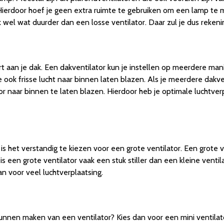
ierdoor hoef je geen extra ruimte te gebruiken om een lamp te mo
k wel wat duurder dan een losse ventilator. Daar zul je dus rek
rt aan je dak. Een dakventilator kun je instellen op meerdere man
 ook frisse lucht naar binnen laten blazen. Als je meerdere dakve
or naar binnen te laten blazen. Hierdoor heb je optimale luchtverp
n is het verstandig te kiezen voor een grote ventilator. Een grote 
s een grote ventilator vaak een stuk stiller dan een kleine ventil
an voor veel luchtverplaatsing.
kunnen maken van een ventilator? Kies dan voor een mini ventilato