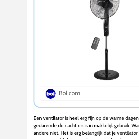
5. AirKing Statiefventilator
Wat is de beste Ventilator van 2026
1. Beste Ventilator van 2026
2. Stille Ventilator
3. Beste Budget Ventilator van 2026
4. Goede Prijs-Kwaliteit Ventilator
5. Goede Koop Ventilator
Conclusie
Bol.com
Een ventilator is heel erg fijn op de warme dagen
gedurende de nacht en is in makkelijk gebruik. Wan
andere niet. Het is erg belangrijk dat je ventilat