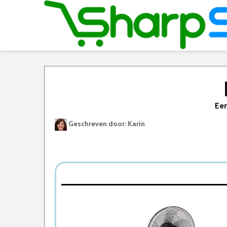
Een
Geschreven door: Karin
Best Geteste Ventilator
Dit zijn de 5 Beste Ventilators Van 2026
1. Nuvoo Statiefventilator
2. Duux Whisper Ventilator
3. Honeywell Vloerventilator
4. LifeGoods Statiefventilator