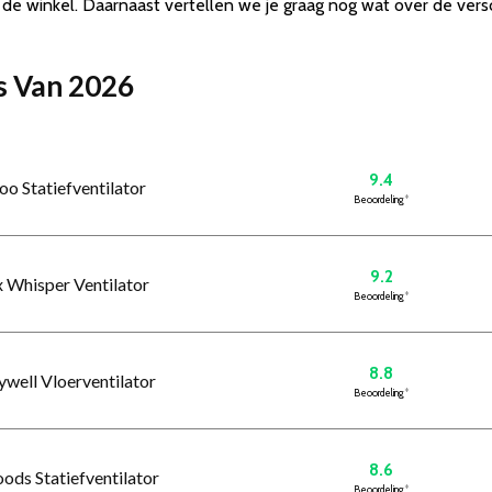
de winkel. Daarnaast vertellen we je graag nog wat over de versc
rs Van 2026
9.4
oo Statiefventilator
Beoordeling
*
9.2
x Whisper Ventilator
Beoordeling
*
8.8
ywell Vloerventilator
Beoordeling
*
8.6
oods Statiefventilator
Beoordeling
*