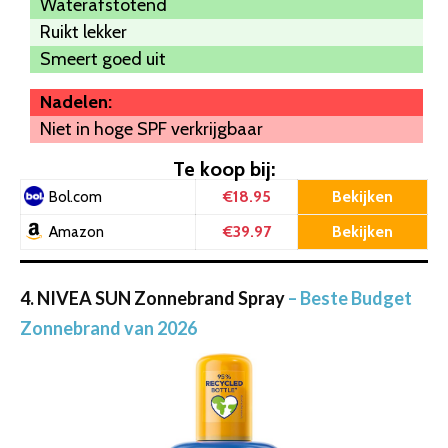
Waterafstotend
Ruikt lekker
Smeert goed uit
Nadelen:
Niet in hoge SPF verkrijgbaar
Te koop bij:
€18.95
Bekijken
Bol.com
€39.97
Bekijken
Amazon
4. NIVEA SUN Zonnebrand Spray
– Beste Budget
Zonnebrand van 2026