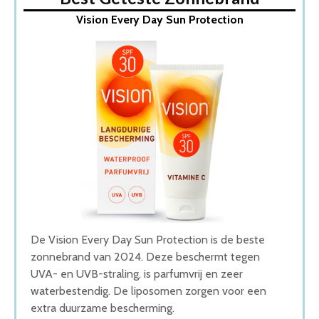
1. Vision Every Day Sun Protection
Vision Every Day Sun Protection
2. Garnier Anti-Age Zonnebrand
3. Australian Gold zonnebrandcreme
4. NIVEA SUN Zonnebrand Spray
5. Biodermal Zonnebrand
Wat is de beste Zonnebrand van 2026
1. Beste Zonnebrand van 2026
2. Fijnste Zonnebrand van 2026
3. Goede Prijs-Kwaliteit Zonnebrand
4. Beste Budget Zonnebrand van 2026
5. Goede Prijs-Kwaliteit Zonnebrand
Conclusie
De Vision Every Day Sun Protection is de beste
zonnebrand van 2024. Deze beschermt tegen
UVA- en UVB-straling, is parfumvrij en zeer
waterbestendig. De liposomen zorgen voor een
extra duurzame bescherming.