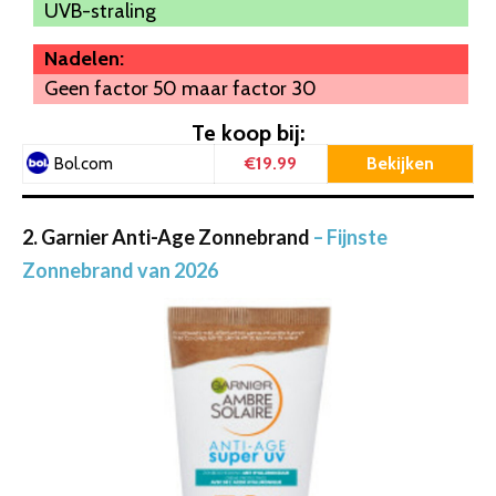
UVB-straling
Nadelen:
Geen factor 50 maar factor 30
Te koop bij:
€19.99
Bekijken
Bol.com
2. Garnier Anti-Age Zonnebrand
– Fijnste
Zonnebrand van 2026