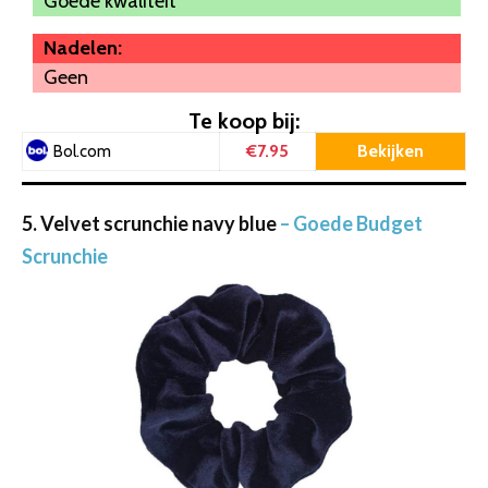
Goede kwaliteit
Nadelen:
Geen
Te koop bij:
€7.95
Bekijken
Bol.com
5. Velvet scrunchie navy blue
– Goede Budget
Scrunchie