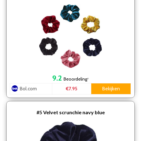
9.2
Beoordeling
*
Bol.com
Bekijken
€7.95
#5
Velvet scrunchie navy blue