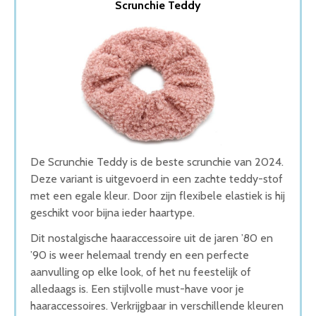
Scrunchie Teddy
2. Hisa 50 Scrunchies
3. Kraagjeskopen.nl Velvet Scrunchies
4. scrunchieshop.com 6 scrunchies
5. Velvet scrunchie navy blue
Wat is de beste Scrunchie van 2026
1. Beste Scrunchie van 2026
2. Stijlvolle Scrunchie
3. Goede Koop Scrunchie
4. Goede Prijs-Kwaliteit Scrunchie
5. Goede Budget Scrunchie
De Scrunchie Teddy is de beste scrunchie van 2024.
Conclusie
Deze variant is uitgevoerd in een zachte teddy-stof
met een egale kleur. Door zijn flexibele elastiek is hij
geschikt voor bijna ieder haartype.
Dit nostalgische haaraccessoire uit de jaren ’80 en
’90 is weer helemaal trendy en een perfecte
aanvulling op elke look, of het nu feestelijk of
alledaags is. Een stijlvolle must-have voor je
haaraccessoires. Verkrijgbaar in verschillende kleuren