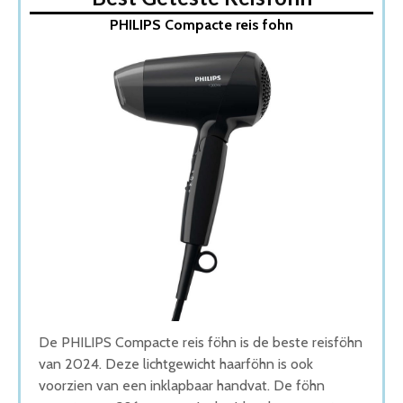
1. PHILIPS Compacte reis fohn
PHILIPS Compacte reis fohn
2. Beurer Compacte Reisfohn
3. Aigostar Diane Reisfohn
4. Remington Reishaardroger
5. BaByliss Reisfohn
Wat is de beste Reisföhn van 2026
1. Beste Reisföhn van 2026
2. Compacte Reisföhn
3. Goede Budget Reisföhn
4. Goede Prijs-Kwaliteit Reisföhn
5. Goede Koop Reisföhn
Conclusie
De PHILIPS Compacte reis föhn is de beste reisföhn
van 2024. Deze lichtgewicht haarföhn is ook
voorzien van een inklapbaar handvat. De föhn