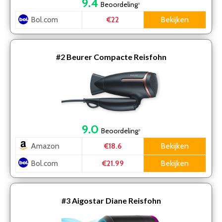
9.4
Beoordeling
*
Bol.com
Bekijken
€22
#2
Beurer Compacte Reisfohn
9.0
Beoordeling
*
Amazon
Bekijken
€18.6
Bol.com
Bekijken
€21.99
#3
Aigostar Diane Reisfohn