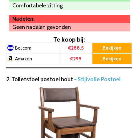
Comfortabele zitting
Nadelen:
Geen nadelen gevonden
Te koop bij:
€288.5
Bekijken
Bol.com
€299
Bekijken
Amazon
2. Toiletstoel postoel hout
– Stijlvolle Postoel