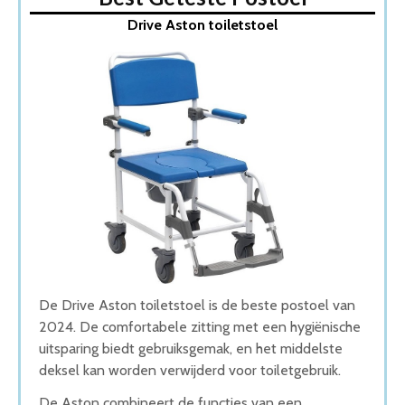
1. Drive Aston toiletstoel
Drive Aston toiletstoel
2. Toiletstoel postoel hout
3. Postoel Drive toilletstoel
4. Postoel Toiletstoel
5. Toiletstoel blauw
Wat is de beste Postoel van 2026
1. Beste Postoel van 2026
2. Stijlvolle Postoel
3. Goede Koop Postoel
4. Goede Prijs-Kwaliteit Postoel
5. Beste Budget Postoel van 2026
Conclusie
De Drive Aston toiletstoel is de beste postoel van
2024. De comfortabele zitting met een hygiënische
uitsparing biedt gebruiksgemak, en het middelste
deksel kan worden verwijderd voor toiletgebruik.
De Aston combineert de functies van een