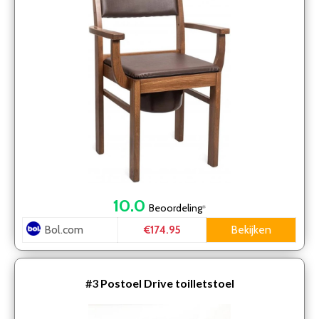
10.0
Beoordeling
*
Bol.com
Bekijken
€174.95
#3
Postoel Drive toilletstoel