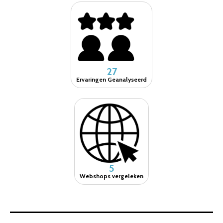
27
Ervaringen Geanalyseerd
5
Webshops vergeleken