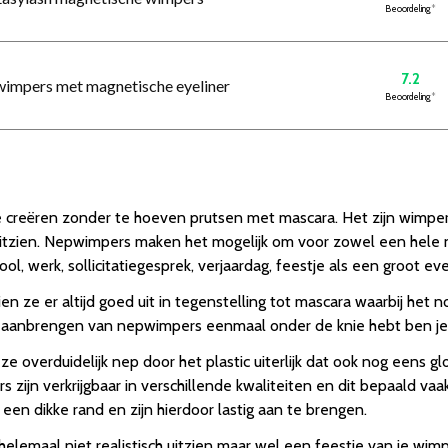
Beoordeling
*
7.2
 wimpers met magnetische eyeliner
Beoordeling
*
e creëren zonder te hoeven prutsen met mascara. Het zijn wimperh
 uitzien. Nepwimpers maken het mogelijk om voor zowel een hele na
l, werk, sollicitatiegesprek, verjaardag, feestje als een groot e
n ze er altijd goed uit in tegenstelling tot mascara waarbij het 
et aanbrengen van nepwimpers eenmaal onder de knie hebt ben je 
 overduidelijk nep door het plastic uiterlijk dat ook nog eens gl
zijn verkrijgbaar in verschillende kwaliteiten en dit bepaald vaak
n dikke rand en zijn hierdoor lastig aan te brengen.
elemaal niet realistisch uitzien maar wel een feestje van je wimp