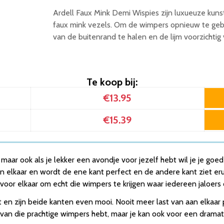
Ardell Faux Mink Demi Wispies zijn luxueuze kun
faux mink vezels. Om de wimpers opnieuw te gebru
van de buitenrand te halen en de lijm voorzichtig
Te koop bij:
€13.95
€15.39
n, maar ook als je lekker een avondje voor jezelf hebt wil je je go
 elkaar en wordt de ene kant perfect en de andere kant ziet eruit
oor elkaar om echt die wimpers te krijgen waar iedereen jaloers o
t en zijn beide kanten even mooi. Nooit meer last van aan elkaar
elf van die prachtige wimpers hebt, maar je kan ook voor een drama