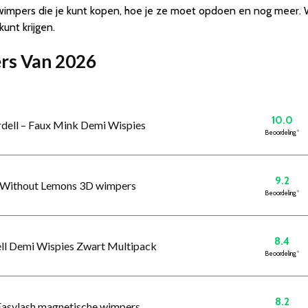
pwimpers die je kunt kopen, hoe je ze moet opdoen en nog meer
unt krijgen.
ers Van 2026
10.0
rdell – Faux Mink Demi Wispies
Beoordeling
*
9.2
 Without Lemons 3D wimpers
Beoordeling
*
8.4
ell Demi Wispies Zwart Multipack
Beoordeling
*
8.2
Easylash magnetische wimpers