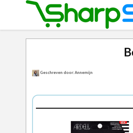
B
Geschreven door: Annemijn
Best Geteste Nepwimpers
Dit zijn de 5 Beste Nepwimpers Van 2026
1. Ardell – Faux Mink Demi Wispies
2. Without Lemons 3D wimpers
3. Ardell Demi Wispies Zwart Multipack
4. Easylash magnetische wimpers