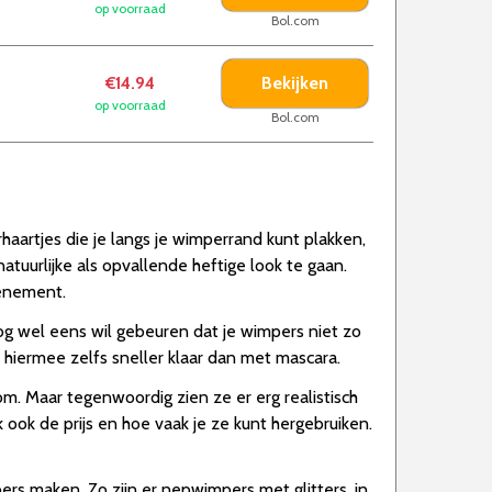
op voorraad
Bol.com
Bekijken
€14.94
op voorraad
Bol.com
aartjes die je langs je wimperrand kunt plakken,
tuurlijke als opvallende heftige look te gaan.
venement.
nog wel eens wil gebeuren dat je wimpers niet zo
hiermee zelfs sneller klaar dan met mascara.
om. Maar tegenwoordig zien ze er erg realistisch
 ook de prijs en hoe vaak je ze kunt hergebruiken.
ers maken. Zo zijn er nepwimpers met glitters, in