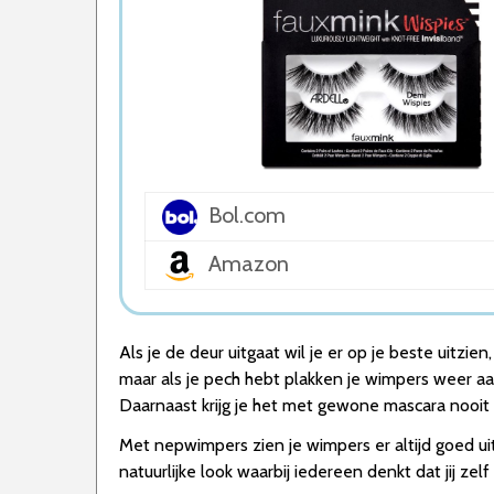
5. nep wimpers met magnetische eyeliner
Wat is de beste Nepwimpers van 2026
1. Beste Nepwimpers van 2026
2. Beste Budget Nepwimpers van 2026
3. Goede Prijs-Kwaliteit Nepwimpers
4. Fijnste Nepwimpers van 2026
5. Goede Koop Nepwimpers
Conclusie
Bol.com
Amazon
Als je de deur uitgaat wil je er op je beste uitzie
maar als je pech hebt plakken je wimpers weer aan
Daarnaast krijg je het met gewone mascara nooit v
Met nepwimpers zien je wimpers er altijd goed ui
natuurlijke look waarbij iedereen denkt dat jij z