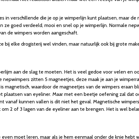
s in verschillende die je op je wimperlijn kunt plaatsen, maar de
tten ze goed verdeeld, mooi en snel op je wimperlijn. Normale 
 van de wimpers worden aangeschaft.
ze bij elke drogisterij wel vinden, maar natuurlijk ook bij grote 
jm aan de slag te moeten. Het is veel gedoe voor velen en ook w
 nepwimpers zitten 5 magneetjes, deze maak je aan je wimperra
s magnetisch, waardoor de magneetjes van de wimpers eraan blij
 het plaatsen van eyeliner. Maar met een beetje oefening zal dat
nt vanaf kunnen vallen is dit niet het geval. Magnetische wimper
 om 2 of 3 lagen van de eyeliner aan te brengen. Het is wel belang
 even moet leren, maar als je hem eenmaal onder de knie hebt w