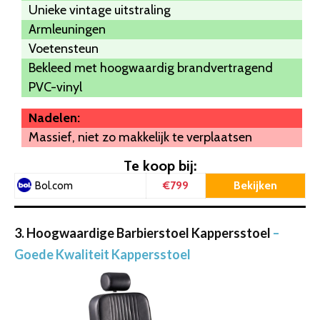
Unieke vintage uitstraling
Armleuningen
Voetensteun
Bekleed met hoogwaardig brandvertragend
PVC-vinyl
Nadelen:
Massief, niet zo makkelijk te verplaatsen
Te koop bij:
€799
Bekijken
Bol.com
3. Hoogwaardige Barbierstoel Kappersstoel
–
Goede Kwaliteit Kappersstoel