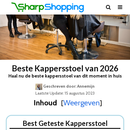
Beste Kappersstoel van 2026
Haal nu de beste kappersstoel van dit moment in huis
Geschreven door: Annemijn
Laatste Update: 15 augustus 2023
Inhoud
Weergeven
[
]
Best Geteste Kappersstoel
Dit zijn de 5 Beste Kappersstoelen Van 2026
Best Geteste Kappersstoel
1. Odeon Kappersstoel