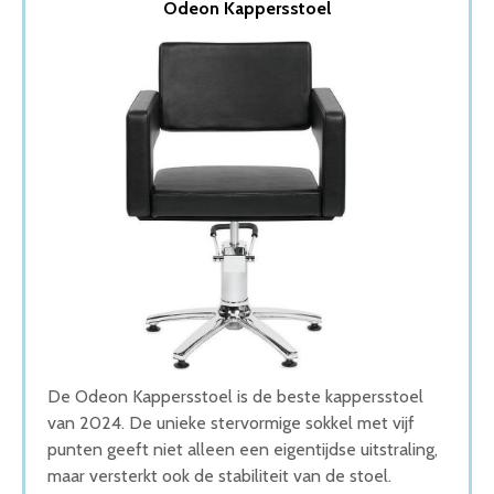
Odeon Kappersstoel
2. Kappersstoel
3. Hoogwaardige Barbierstoel Kappersstoel
4. Limousine Kappersstoel
5. physa kappersstoel met voetsteun
Wat is de beste Kappersstoel van 2026
1. Beste Kappersstoel van 2026
2. Goede Prijs-Kwaliteit Kappersstoel
3. Goede Kwaliteit Kappersstoel
4. Stijlvolle Kappersstoel
5. Beste Budget Kappersstoel van 2026
Conclusie
De Odeon Kappersstoel is de beste kappersstoel
van 2024. De unieke stervormige sokkel met vijf
punten geeft niet alleen een eigentijdse uitstraling,
maar versterkt ook de stabiliteit van de stoel.