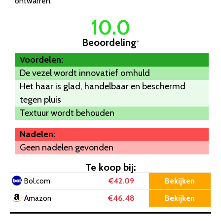
ontwarren.
10.0
Beoordeling
*
Voordelen:
De vezel wordt innovatief omhuld
Het haar is glad, handelbaar en beschermd
tegen pluis
Textuur wordt behouden
Nadelen:
Geen nadelen gevonden
Te koop bij:
€42.09
Bekijken
Bol.com
€46.48
Bekijken
Amazon