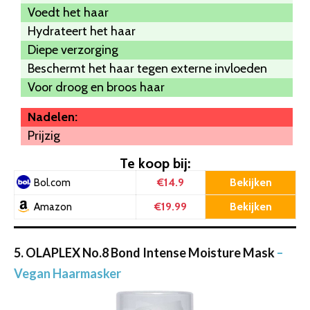
Voedt het haar
Hydrateert het haar
Diepe verzorging
Beschermt het haar tegen externe invloeden
Voor droog en broos haar
Nadelen:
Prijzig
Te koop bij:
€14.9
Bekijken
Bol.com
€19.99
Bekijken
Amazon
5. OLAPLEX No.8 Bond Intense Moisture Mask
–
Vegan Haarmasker