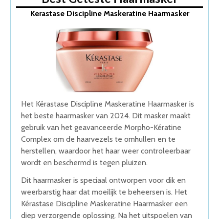
1. Kerastase Discipline Maskeratine Haarmasker
Kerastase Discipline Maskeratine Haarmasker
2. Garnier Loving Blends Haarmasker
3. L Oreal Paris Elvive Full Resist Power Haarmasker
4. Shea Moisture Manuka Haarmasker
5. OLAPLEX No.8 Bond Intense Moisture Mask
Wat is de beste Haarmasker van 2026
1. Beste Haarmasker van 2026
2. Fijnste Haarmasker van 2026
3. Beste Budget Haarmasker van 2026
Het Kérastase Discipline Maskeratine Haarmasker is
4. Goede Koop Haarmasker
het beste haarmasker van 2024. Dit masker maakt
5. Vegan Haarmasker
gebruik van het geavanceerde Morpho-Kératine
Conclusie
Complex om de haarvezels te omhullen en te
herstellen, waardoor het haar weer controleerbaar
wordt en beschermd is tegen pluizen.
Dit haarmasker is speciaal ontworpen voor dik en
weerbarstig haar dat moeilijk te beheersen is. Het
Kérastase Discipline Maskeratine Haarmasker een
diep verzorgende oplossing. Na het uitspoelen van