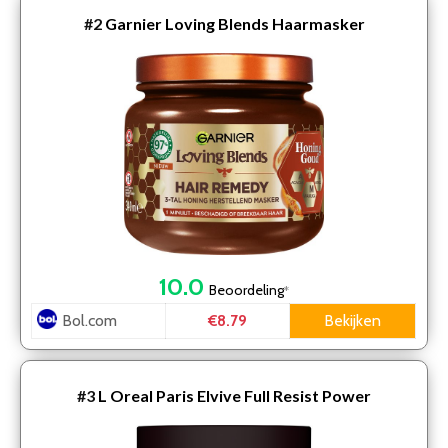
#2
Garnier Loving Blends Haarmasker
10.0
Beoordeling
*
Bol.com
Bekijken
€8.79
#3
L Oreal Paris Elvive Full Resist Power
Haarmasker