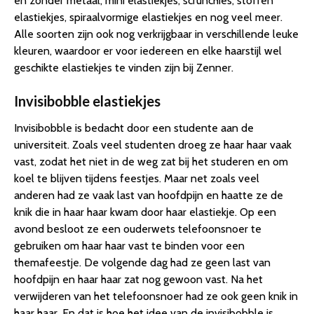
en zonder metaal, mini elastiekjes, scrunchies, stoffen
elastiekjes, spiraalvormige elastiekjes en nog veel meer.
Alle soorten zijn ook nog verkrijgbaar in verschillende leuke
kleuren, waardoor er voor iedereen en elke haarstijl wel
geschikte elastiekjes te vinden zijn bij Zenner.
Invisibobble elastiekjes
Invisibobble is bedacht door een studente aan de
universiteit. Zoals veel studenten droeg ze haar haar vaak
vast, zodat het niet in de weg zat bij het studeren en om
koel te blijven tijdens feestjes. Maar net zoals veel
anderen had ze vaak last van hoofdpijn en haatte ze de
knik die in haar haar kwam door haar elastiekje. Op een
avond besloot ze een ouderwets telefoonsnoer te
gebruiken om haar haar vast te binden voor een
themafeestje. De volgende dag had ze geen last van
hoofdpijn en haar haar zat nog gewoon vast. Na het
verwijderen van het telefoonsnoer had ze ook geen knik in
haar haar. En dat is hoe het idee van de invisibobble is