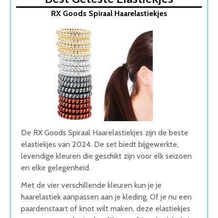
1. RX Goods Spiraal Haarelastiekjes
RX Goods Spiraal Haarelastiekjes
2. Gekleurde Haar Elastieken
3. Elastiekjes 25 stuks
4. Invisibobble Original Haarelastiekjes
5. Glim 500x Transparant mini elastiekjes
Wat is de beste Elastiekjes van 2026
1. Beste Elastiekjes van 2026
2. Goede Koop Elastiekjes
3. Goede Budget Elastiekjes
4. Stijlvolle Elastiekjes
5. Goede Prijs-Kwaliteit Elastiekjes
Conclusie
De RX Goods Spiraal Haarelastiekjes zijn de beste
elastiekjes van 2024. De set biedt bijgewerkte,
levendige kleuren die geschikt zijn voor elk seizoen
en elke gelegenheid.
Met de vier verschillende kleuren kun je je
haarelastiek aanpassen aan je kleding. Of je nu een
paardenstaart of knot wilt maken, deze elastiekjes