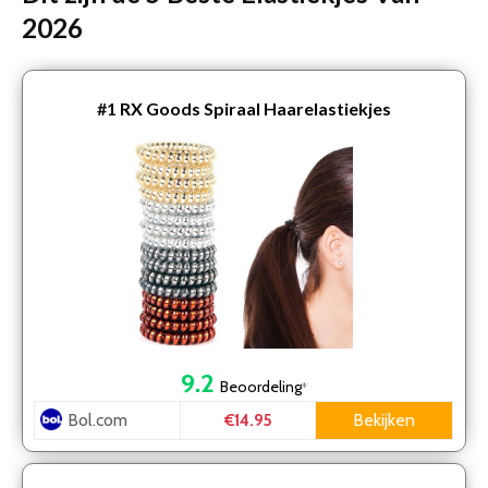
2026
#1
RX Goods Spiraal Haarelastiekjes
9.2
Beoordeling
*
Bol.com
Bekijken
€14.95