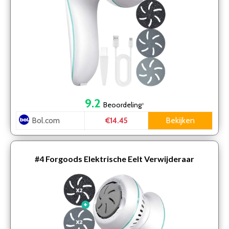
9.2
Beoordeling
*
Bol.com
Bekijken
€14.45
#4
Forgoods Elektrische Eelt Verwijderaar