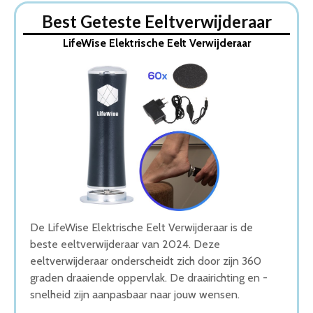
Dit zijn de 5 Beste Eeltverwijderaars Van 2026
Best Geteste Eeltverwijderaar
1. LifeWise Elektrische Eelt Verwijderaar
LifeWise Elektrische Eelt Verwijderaar
2. Vibrix Elektrische eelt verwijderaar
3. Elektrische Eelt Verwijderaar
4. Forgoods Elektrische Eelt Verwijderaar
5. Scholl Velvet Smooth Elektrische Eeltvijl
Wat is de beste Eeltverwijderaar van 2026
1. Beste Eeltverwijderaar van 2026
2. Goede Prijs-Kwaliteit Eeltverwijderaar
3. Beste Budget Eeltverwijderaar van 2026
4. Goede Koop Eeltverwijderaar
5. Goede Budget Eeltverwijderaar
Conclusie
De LifeWise Elektrische Eelt Verwijderaar is de
beste eeltverwijderaar van 2024. Deze
eeltverwijderaar onderscheidt zich door zijn 360
graden draaiende oppervlak. De draairichting en -
snelheid zijn aanpasbaar naar jouw wensen.