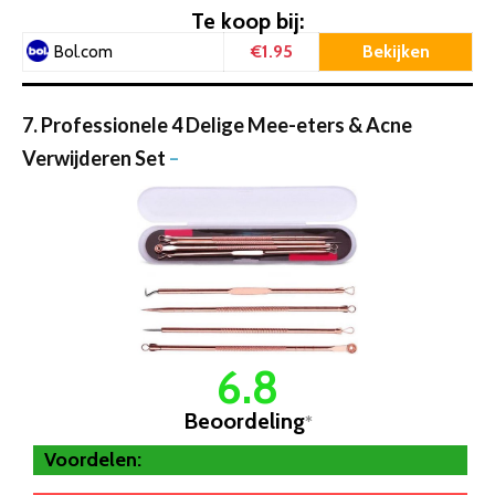
Te koop bij:
€1.95
Bekijken
Bol.com
7. Professionele 4 Delige Mee-eters & Acne
Verwijderen Set
–
6.8
Beoordeling
*
Voordelen: