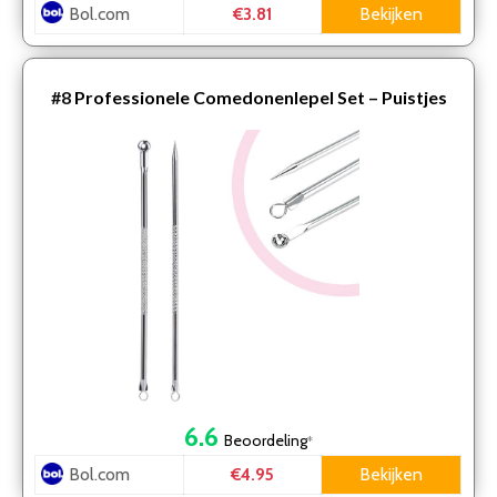
Bol.com
Bekijken
€3.81
#8
Professionele Comedonenlepel Set – Puistjes
verwijderen – Comedonendrukker – Puisten
verwijderaar -…
6.6
Beoordeling
*
Bol.com
Bekijken
€4.95