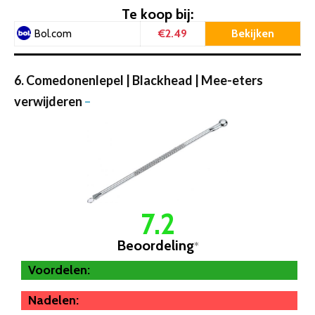
Te koop bij:
€2.49
Bekijken
Bol.com
6. Comedonenlepel | Blackhead | Mee-eters
verwijderen
–
7.2
Beoordeling
*
Voordelen:
Nadelen: