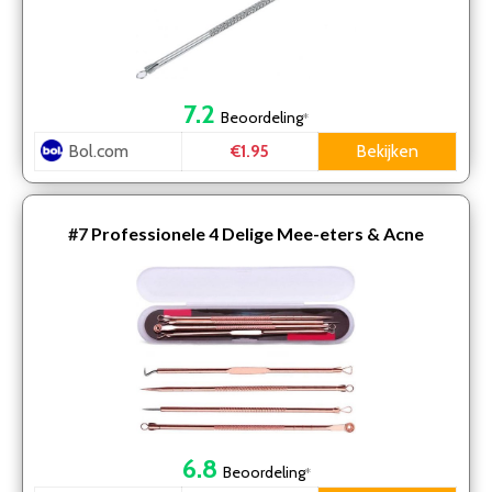
7.2
Beoordeling
*
Bol.com
Bekijken
€1.95
#7
Professionele 4 Delige Mee-eters & Acne
Verwijderen Set
6.8
Beoordeling
*