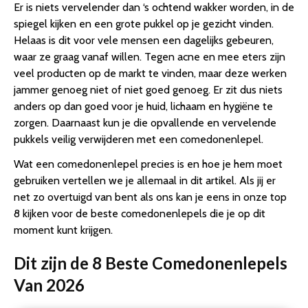
Er is niets vervelender dan ‘s ochtend wakker worden, in de
2. AA Commerce – Mee-eters & Acne Verwijderen Set –
spiegel kijken en een grote pukkel op je gezicht vinden.
RVS Blackhead Killer Comedonenlepel
Helaas is dit voor vele mensen een dagelijks gebeuren,
3. Saizi – Luxe 4 lepels – Mee-eters verwijderen –
waar ze graag vanaf willen. Tegen acne en mee eters zijn
Professionele kit
veel producten op de markt te vinden, maar deze werken
4. Comedonenlepel set 5-delig met spiegel – Copy
jammer genoeg niet of niet goed genoeg. Er zit dus niets
5. Comedonenlepel Set 2-Delig | Blackhead | Mee-eters
anders op dan goed voor je huid, lichaam en hygiëne te
verwijderen
zorgen. Daarnaast kun je die opvallende en vervelende
6. Comedonenlepel | Blackhead | Mee-eters verwijderen
pukkels veilig verwijderen met een comedonenlepel.
7. Professionele 4 Delige Mee-eters & Acne Verwijderen
Wat een comedonenlepel precies is en hoe je hem moet
Set
gebruiken vertellen we je allemaal in dit artikel. Als jij er
8. Professionele Comedonenlepel Set – Puistjes
net zo overtuigd van bent als ons kan je eens in onze top
verwijderen – Comedonendrukker – Puisten verwijderaar
8 kijken voor de beste comedonenlepels die je op dit
-…
moment kunt krijgen.
Conclusie
Dit zijn de 8 Beste Comedonenlepels
Van 2026