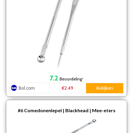
7.2
Beoordeling
*
Bol.com
Bekijken
€2.49
#6
Comedonenlepel | Blackhead | Mee-eters
verwijderen