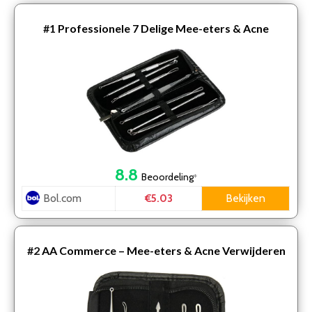
#1
Professionele 7 Delige Mee-eters & Acne
Verwijderen Set – Blackhead Killer – Remover
Comedonenlepel …
8.8
Beoordeling
*
Bol.com
Bekijken
€5.03
#2
AA Commerce – Mee-eters & Acne Verwijderen
Set – RVS Blackhead Killer Comedonenlepel