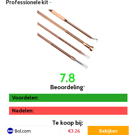
Professionele kit
–
7.8
Beoordeling
*
Voordelen:
Nadelen:
Te koop bij:
€3.26
Bekijken
Bol.com