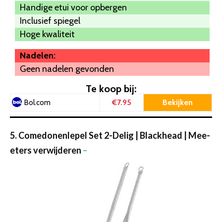
Handige etui voor opbergen
Inclusief spiegel
Hoge kwaliteit
Nadelen:
Geen nadelen gevonden
Te koop bij:
€7.95
Bekijken
Bol.com
5. Comedonenlepel Set 2-Delig | Blackhead | Mee-
eters verwijderen
–