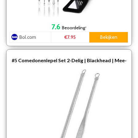
7.6
Beoordeling
*
Bol.com
Bekijken
€7.95
#5
Comedonenlepel Set 2-Delig | Blackhead | Mee-
eters verwijderen