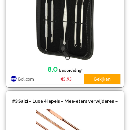
8.0
Beoordeling
*
Bol.com
Bekijken
€5.95
#3
Saizi – Luxe 4 lepels – Mee-eters verwijderen –
Professionele kit