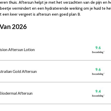
ren thuis. Aftersun helpt je met het verzachten van de pijn en h
eetje vermindert en een hydraterende werking om je huid te helpe
t een keer vergeet is aftersun een goed plan B.
s Van 2026
9.6
ision Aftersun Lotion
Beoordeling
*
9.6
stralian Gold Aftersun
Beoordeling
*
9.4
 Biodermal Aftersun
Beoordeling
*