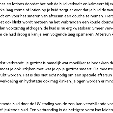
s en lotions doordat het ook de huid verkoelt en kalmeert bij ee
e laag crème of lotion op je huid zorgt er voor dat je huid de 
dt om voor het smeren van aftersun een douche te nemen. Hierd
 het ook klinkt wordt meteen na het verbranden een koude douch
an voorzichtig afdrogen, de huid is nu erg kwetsbaar. Smeer verv
er de huid droog is kan je een volgende laag opsmeren. Aftersun k
lst verbrandt. Je gezicht is namelijk wat moeilijker te bedekken d
moet je ook uitkijken met wat je op je gezicht smeert. De meeste 
kt worden. Het is dus niet echt nodig om een speciale aftersun v
rkoeling en hydratatie ook mag klinken, je ogen worden er minde
erbrande huid door de UV straling van de zon, kan verschillende 
f jeukende huid. Een verbranding in de heftigste vorm kan leiden