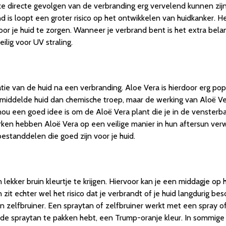
ze directe gevolgen van de verbranding erg vervelend kunnen zijn
 is loopt een groter risico op het ontwikkelen van huidkanker. He
je huid te zorgen. Wanneer je verbrand bent is het extra belangr
ilig voor UV straling.
tie van de huid na een verbranding. Aloe Vera is hierdoor erg pop
gemiddelde huid dan chemische troep, maar de werking van Aloë Ve
 nou een goed idee is om de Aloë Vera plant die je in de venster
rken hebben Aloë Vera op een veilige manier in hun aftersun ver
bestanddelen die goed zijn voor je huid.
kker bruin kleurtje te krijgen. Hiervoor kan je een middagje op 
 echter wel het risico dat je verbrandt of je huid langdurig bes
n zelfbruiner. Een spraytan of zelfbruiner werkt met een spray of
erde spraytan te pakken hebt, een Trump-oranje kleur. In sommige