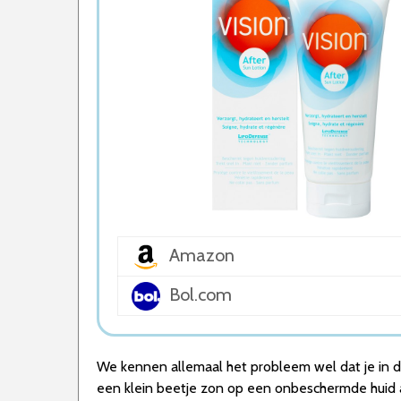
5. Australian Gold Aloe Aftersun
Wat is de beste Aftersun van 2026
1. Beste Aftersun van 2026
2. Goede Prijs-Kwaliteit Aftersun
3. Fijnste Aftersun van 2026
4. Beste Budget Aftersun van 2026
5. Goede Prijs-Kwaliteit Aftersun
Conclusie
Amazon
Bol.com
We kennen allemaal het probleem wel dat je in d
een klein beetje zon op een onbeschermde huid al 