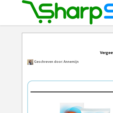
Vergee
Geschreven door: Annemijn
Best Geteste Aftersun
Dit zijn de 5 Beste Aftersuns Van 2026
1. Vision Aftersun Lotion
2. Australian Gold Aftersun
3. Biodermal Aftersun
4. NIVEA SUN Hydraterende After Sun Spra