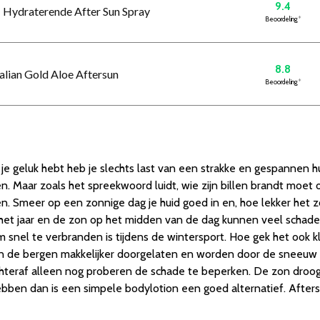
9.4
Hydraterende After Sun Spray
Beoordeling
*
8.8
ralian Gold Aloe Aftersun
Beoordeling
*
e geluk hebt heb je slechts last van een strakke en gespannen hui
jgen. Maar zoals het spreekwoord luidt, wie zijn billen brandt moe
n. Smeer op een zonnige dag je huid goed in en, hoe lekker het z
et jaar en de zon op het midden van de dag kunnen veel schade 
m snel te verbranden is tijdens de wintersport. Hoe gek het ook kl
 de bergen makkelijker doorgelaten en worden door de sneeuw wee
hteraf alleen nog proberen de schade te beperken. De zon droogt je
 hebben dan is een simpele bodylotion een goed alternatief. After