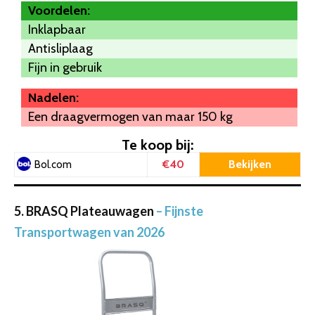
Voordelen:
Inklapbaar
Antisliplaag
Fijn in gebruik
Nadelen:
Een draagvermogen van maar 150 kg
Te koop bij:
€40
Bekijken
Bol.com
5. BRASQ Plateauwagen
– Fijnste
Transportwagen van 2026