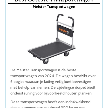
1. Meister Transportwagen
Meister Transportwagen
2. Toolland Transportwagen
3. FERM Transportwagen
4. Hofftech plateauwagen
5. BRASQ Plateauwagen
Wat is de beste Transportwagen van 2026
1. Beste Transportwagen van 2026
2. Goede Prijs-Kwaliteit Transportwagen
3. Goede Budget Transportwagen
4. Beste Budget Transportwagen van 2026
5. Fijnste Transportwagen van 2026
Conclusie
De Meister Transportwagen is de beste
transportwagen van 2024. De wagen beschikt over
6 oogjes waaraan je lading veilig kunt bevestigen
met behulp van riemen. De zijdelingse dorpel biedt
ondersteuning voor bijvoorbeeld houten planken.
Deze transportwagen heeft een indrukwekkend
draagvermogen van maximaal 300 kg en een