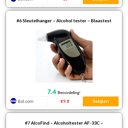
#6
Sleutelhanger – Alcohol tester – Blaastest
7.4
Beoordeling
*
Bol.com
Bekijken
€9.8
#7
AlcoFind – Alcoholtester AF-33C –