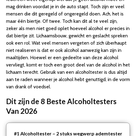
3. TIKKENS® Digitale Alcoholtester – Geschikt voor
mag drinken voordat je in de auto stapt. Toch zijn er veel
Frankrijk, Nederland, Belgie, … – Alcoholtest – U…
mensen die dit geregeld of ongeregeld doen. Ach, het is
4. CA10FS – Digitale alcoholtester – elektrochemische
maar één biertje. Of twee. Toch kan dit al te veel zijn,
sensor – snel en nauwkeurig
zeker als men niet goed oplet hoeveel alcohol er precies in
5. Carpoint – Carpoint Alcoholtester Met Nf-keur
dat biertje zit. Lichaamsbouw, gewicht en geslacht spreken
6. Sleutelhanger – Alcohol tester – Blaastest
ook een rol. Wat veel mensen vergeten of zich überhaupt
7. AlcoFind – Alcoholtester AF-33C – electrochemische
niet realiseren is dat er ook alcohol aanwezig kan zijn in
sensor – beste prijs/kwaliteit
maaltijden. Hoewel er een gedeelte van deze alcohol
8. Digitale Alcoholtester Professioneel met LCD Scherm
vervliegt, komt er toch een groot deel van de alcohol in het
en Geluidsmelding – Ademanalyse test
lichaam terecht. Gebruik van een alcoholtester is dus altijd
Conclusie
aan te raden wanneer je alcohol hebt genuttigd, in de vorm
van drank of voedsel.
Dit zijn de 8 Beste Alcoholtesters
Van 2026
#1
Alcoholtester – 2 stuks wegwerp ademtester