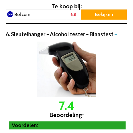
Te koop bij:
€8
Bekijken
Bol.com
6. Sleutelhanger – Alcohol tester – Blaastest
–
7.4
Beoordeling
*
Voordelen: