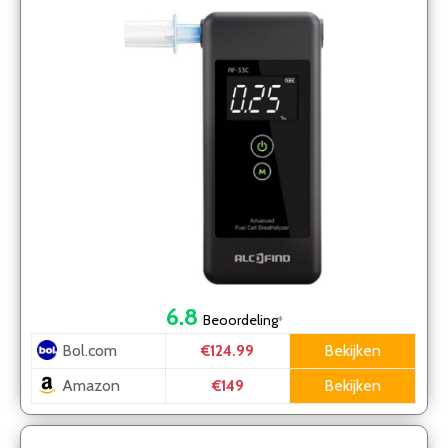
electrochemische sensor – beste prijs/kwaliteit
6.8
Beoordeling
*
Bol.com
Bekijken
€124.99
Amazon
Bekijken
€149