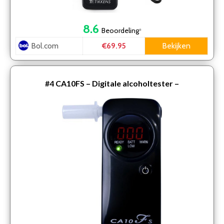
8.6
Beoordeling
*
Bol.com
Bekijken
€69.95
#4
CA10FS – Digitale alcoholtester –
elektrochemische sensor – snel en nauwkeurig