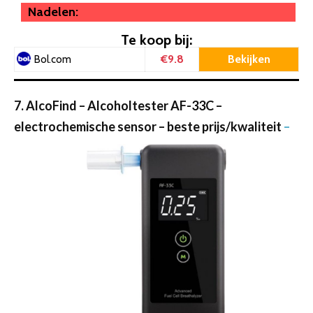
Nadelen:
Te koop bij:
€9.8
Bekijken
Bol.com
7. AlcoFind – Alcoholtester AF-33C –
electrochemische sensor – beste prijs/kwaliteit
–