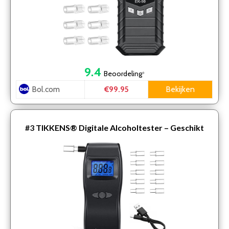
9.4
Beoordeling
*
Bol.com
Bekijken
€99.95
#3
TIKKENS® Digitale Alcoholtester – Geschikt
voor Frankrijk, Nederland, Belgie, … – Alcoholtest –
U…