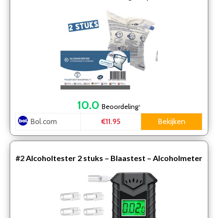
blaastest geschikt voor Frankrijk NF keurmerk
chroomvri…
10.0
Beoordeling
*
Bol.com
Bekijken
€11.95
#2
Alcoholtester 2 stuks – Blaastest – Alcoholmeter
– Alcoholtester Geschikt Voor Frankrijk – Digitaal …