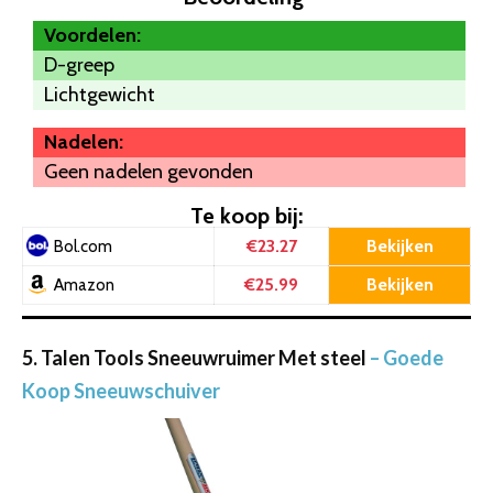
Voordelen:
D-greep
Lichtgewicht
Nadelen:
Geen nadelen gevonden
Te koop bij:
€23.27
Bekijken
Bol.com
€25.99
Bekijken
Amazon
5. Talen Tools Sneeuwruimer Met steel
– Goede
Koop Sneeuwschuiver