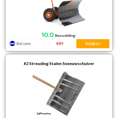
10.0
Beoordeling
*
Bol.com
Bekijken
€89
#2
Streuding Stalen Sneeuwschuiver