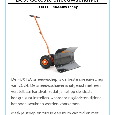
1. FUXTEC sneeuwschep
FUXTEC sneeuwschep
2. Streuding Stalen Sneeuwschuiver
3. Alpine sneeuwschuiver
4. Talen Tools Sneeuwruimer
5. Talen Tools Sneeuwruimer Met steel
Wat is de beste Sneeuwschuiver van 2026
1. Beste Sneeuwschuiver van 2026
2. Goede Prijs-Kwaliteit Sneeuwschuiver
3. Fijnste Sneeuwschuiver van 2026
4. Beste Budget Sneeuwschuiver van 2026
5. Goede Koop Sneeuwschuiver
Conclusie
De FUXTEC sneeuwschep is de beste sneeuwschep
van 2024. De sneeuwschuiver is uitgerust met een
verstelbaar handvat, zodat je het op de ideale
hoogte kunt instellen, waardoor rugklachten tijdens
het sneeuwruimen worden voorkomen.
Maak je stoep en tuin in een mum van tijd en met