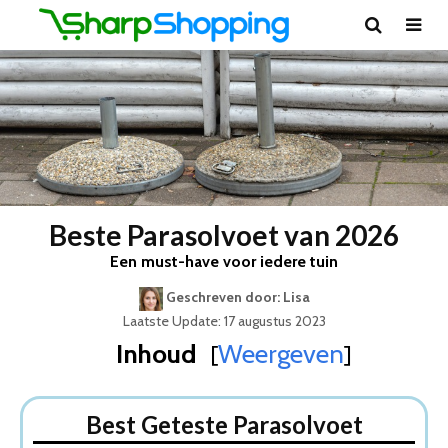
Beste Parasolvoet van 2026
Een must-have voor iedere tuin
Geschreven door: Lisa
Laatste Update: 17 augustus 2023
Inhoud
Weergeven
[
]
Best Geteste Parasolvoet
Dit zijn de 5 Beste Parasolvoeten Van 2026
Best Geteste Parasolvoet
1. 909 OUTDOOR Vulbare verzwaringstegels