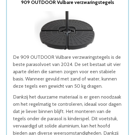
909 OUTDOOR Vulbare verzwaringstegels
2. vidaXL Parasolvoet rond
3. Anaterra – Parasolvoet op wielen
4. Garden Impressions Parasolvoet
5. Garden Impressions Cosmo parasolvoet
Wat is de beste Parasolvoet van 2026
1. Beste Parasolvoet van 2026
2. Beste Budget Parasolvoet van 2026
3. Goede Prijs-Kwaliteit Parasolvoet
De 909 OUTDOOR Vulbare verzwaringstegels is de
4. Goede Budget Parasolvoet
beste parasolvoet van 2024. De set bestaat uit vier
5. Stijlvolle Parasolvoet
aparte delen die samen zorgen voor een stabiele
Conclusie
basis. Wanneer gevuld met zand of water, kunnen
deze tegels een gewicht van 50 kg dragen.
Dankzij het duurzame materiaal is er geen noodzaak
om het regelmatig te controleren, ideaal voor dagen
dat je liever binnen blijft. Het monteren van de
tegels onder de parasol is kinderspel. Dit voetstuk,
vervaardigd uit solide aluminium, kan het hoofd
bieden aan diverse weersomstandigheden. Dankzij