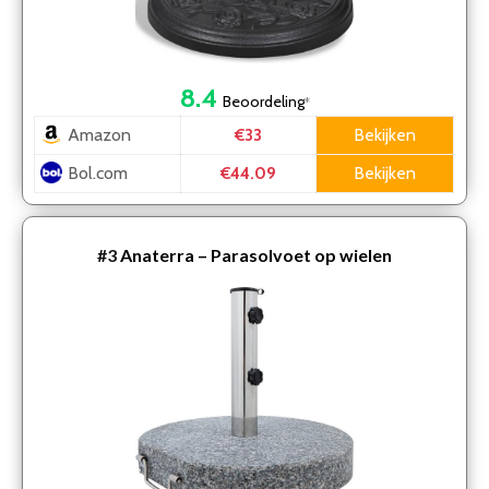
8.4
Beoordeling
*
Amazon
Bekijken
€33
Bol.com
Bekijken
€44.09
#3
Anaterra – Parasolvoet op wielen