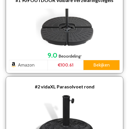
#1
909 OUTDOOR Vulbare verzwaringstegels
9.0
Beoordeling
*
Amazon
Bekijken
€100.61
#2
vidaXL Parasolvoet rond