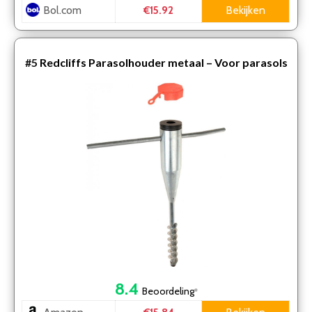
Bol.com
Bekijken
€15.92
#5
Redcliffs Parasolhouder metaal – Voor parasols
van 25 tot 25 mm
8.4
Beoordeling
*