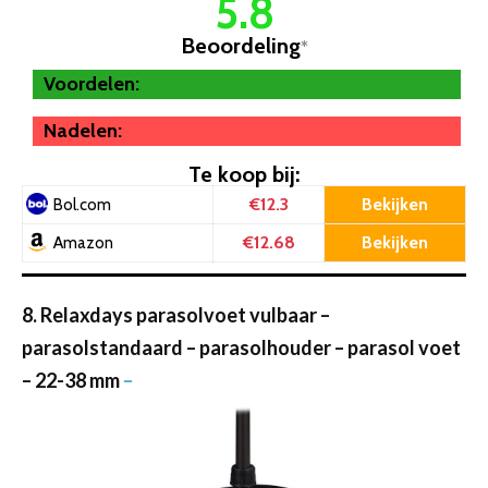
5.8
Beoordeling
*
Voordelen:
Nadelen:
Te koop bij:
€12.3
Bekijken
Bol.com
€12.68
Bekijken
Amazon
8. Relaxdays parasolvoet vulbaar –
parasolstandaard – parasolhouder – parasol voet
– 22-38 mm
–