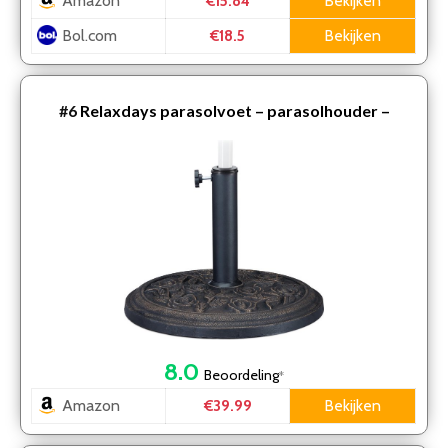
Amazon
Bekijken
€15.84
Bol.com
Bekijken
€18.5
#6
Relaxdays parasolvoet – parasolhouder –
parasolstandaard – standaard 35, 38, 48mm stabiel
8.0
Beoordeling
*
Amazon
Bekijken
€39.99