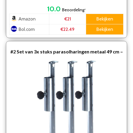
10.0
Beoordeling
*
Amazon
Bekijken
€21
Bol.com
Bekijken
€22.49
#2
Set van 3x stuks parasolharingen metaal 49 cm –
parasolhouders voor strand / tuin / picknick