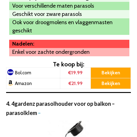
Voor verschillende maten parasols
Geschikt voor zware parasols
Ook voor droogmolens en vlaggenmasten
geschikt
Nadelen:
Enkel voor zachte ondergronden
Te koop bij:
€19.99
Bekijken
Bol.com
€21.99
Bekijken
Amazon
4. 4gardenz parasolhouder voor op balkon –
parasolklem
–