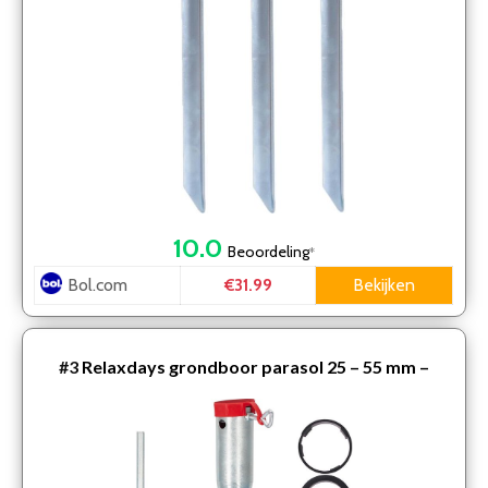
10.0
Beoordeling
*
Bol.com
Bekijken
€31.99
#3
Relaxdays grondboor parasol 25 – 55 mm –
parasolhouder grond – parasolstandaard
grondplug