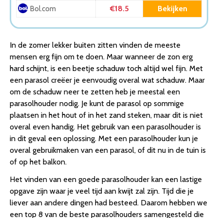
parasolhouder grond – parasolstandaard grondplug
€18.5
Bekijken
Bol.com
4. 4gardenz parasolhouder voor op balkon – parasolklem
5. Redcliffs Parasolhouder metaal – Voor parasols van 25
tot 25 mm
In de zomer lekker buiten zitten vinden de meeste
6. Relaxdays parasolvoet – parasolhouder –
mensen erg fijn om te doen. Maar wanneer de zon erg
parasolstandaard – standaard 35, 38, 48mm stabiel
hard schijnt, is een beetje schaduw toch altijd wel fijn. Met
7. Ambiance Parasolhouder – Balkon – voor een
een parasol creëer je eenvoudig overal wat schaduw. Maar
diameter van 38 tot 54 mm
om de schaduw neer te zetten heb je meestal een
8. Relaxdays parasolvoet vulbaar – parasolstandaard –
parasolhouder nodig. Je kunt de parasol op sommige
parasolhouder – parasol voet – 22-38 mm
plaatsen in het hout of in het zand steken, maar dit is niet
Conclusie
overal even handig. Het gebruik van een parasolhouder is
in dit geval een oplossing. Met een parasolhouder kun je
overal gebruikmaken van een parasol, of dit nu in de tuin is
of op het balkon.
Het vinden van een goede parasolhouder kan een lastige
opgave zijn waar je veel tijd aan kwijt zal zijn. Tijd die je
liever aan andere dingen had besteed. Daarom hebben we
een top 8 van de beste parasolhouders samengesteld die