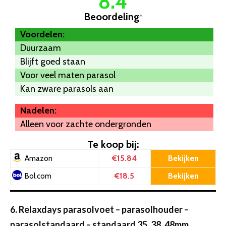
8.4
Beoordeling
*
Voordelen:
Duurzaam
Blijft goed staan
Voor veel maten parasol
Kan zware parasols aan
Nadelen:
Alleen voor zachte ondergronden
Te koop bij:
€15.84
Bekijken
Amazon
€18.5
Bekijken
Bol.com
6. Relaxdays parasolvoet – parasolhouder –
parasolstandaard – standaard 35, 38, 48mm