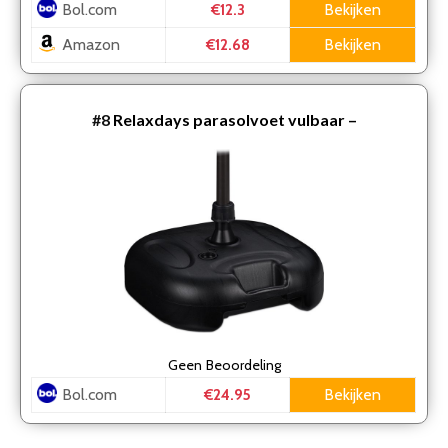
Bol.com
Bekijken
€12.3
Amazon
Bekijken
€12.68
#8
Relaxdays parasolvoet vulbaar –
parasolstandaard – parasolhouder – parasol voet –
22-38 mm
Geen
Beoordeling
Bol.com
Bekijken
€24.95