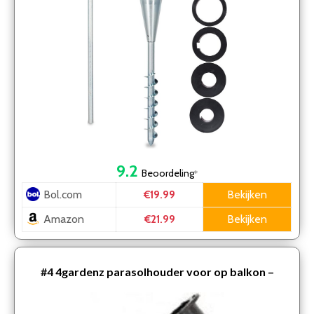
9.2
Beoordeling
*
Bol.com
Bekijken
€19.99
Amazon
Bekijken
€21.99
#4
4gardenz parasolhouder voor op balkon –
parasolklem