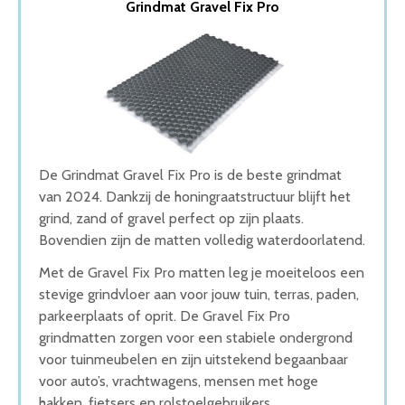
Grindmat Gravel Fix Pro
2. Grindmatten G5
3. Grindmatten 5 stuks
4. Grindroosters 5 stuks
5. Plusgarden Grindmat
Wat is de beste Grindmat van 2026
1. Beste Grindmat van 2026
2. Grote Grindmat
3. Goede Koop Grindmat
De Grindmat Gravel Fix Pro is de beste grindmat
4. Duurzame Grindmat
van 2024. Dankzij de honingraatstructuur blijft het
5. Goede Prijs-Kwaliteit Grindmat
grind, zand of gravel perfect op zijn plaats.
Conclusie
Bovendien zijn de matten volledig waterdoorlatend.
Met de Gravel Fix Pro matten leg je moeiteloos een
stevige grindvloer aan voor jouw tuin, terras, paden,
parkeerplaats of oprit. De Gravel Fix Pro
grindmatten zorgen voor een stabiele ondergrond
voor tuinmeubelen en zijn uitstekend begaanbaar
voor auto’s, vrachtwagens, mensen met hoge
hakken, fietsers en rolstoelgebruikers.