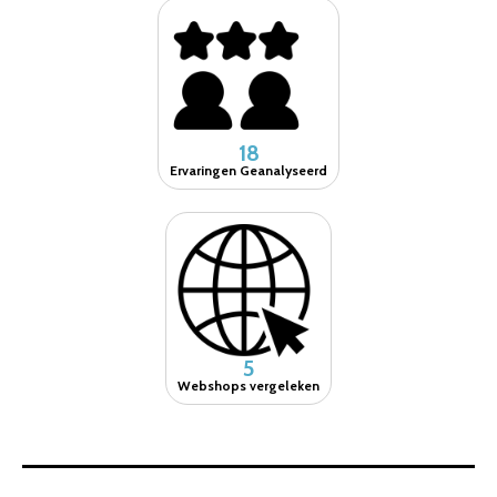
18
Ervaringen Geanalyseerd
5
Webshops vergeleken