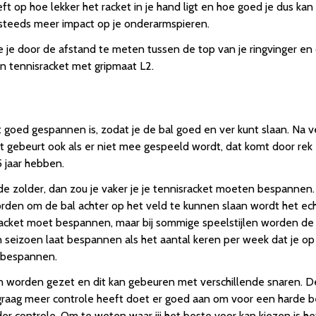
t op hoe lekker het racket in je hand ligt en hoe goed je dus kan 
act steeds meer impact op je onderarmspieren.
je door de afstand te meten tussen de top van je ringvinger en d
n tennisracket met gripmaat L2.
t goed gespannen is, zodat je de bal goed en ver kunt slaan. Na ve
t gebeurt ook als er niet mee gespeeld wordt, dat komt door rek e
 jaar hebben.
 de zolder, dan zou je vaker je je tennisracket moeten bespanne
orden om de bal achter op het veld te kunnen slaan wordt het ech
acket moet bespannen, maar bij sommige speelstijlen worden de s
en seizoen laat bespannen als het aantal keren per week dat je op
t bespannen.
en worden gezet en dit kan gebeuren met verschillende snaren. 
e graag meer controle heeft doet er goed aan om voor een harde 
r controle. Om te weten waar jij het beste voor kan kiezen is het 