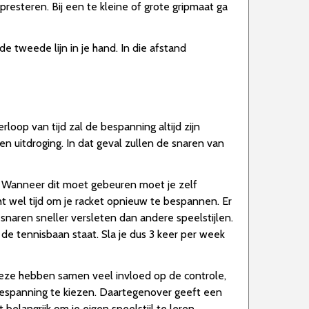
presteren. Bij een te kleine of grote gripmaat ga
e tweede lijn in je hand. In die afstand
rloop van tijd zal de bespanning altijd zijn
n uitdroging. In dat geval zullen de snaren van
n. Wanneer dit moet gebeuren moet je zelf
t wel tijd om je racket opnieuw te bespannen. Er
naren sneller versleten dan andere speelstijlen.
 de tennisbaan staat. Sla je dus 3 keer per week
Deze hebben samen veel invloed op de controle,
bespanning te kiezen. Daartegenover geeft een
belangrijk om je eigen speelstijl te leren