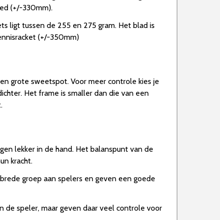
ced (+/-330mm).
ts ligt tussen de 255 en 275 gram. Het blad is
 tennisracket (+/-350mm)
een grote sweetspot. Voor meer controle kies je
ichter. Het frame is smaller dan die van een
.
ggen lekker in de hand. Het balanspunt van de
un kracht.
n brede groep aan spelers en geven een goede
n de speler, maar geven daar veel controle voor