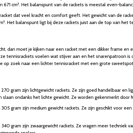
en 671 cm². Het balanspunt van de rackets is meestal even-balan
acket dat veel kracht en comfort geeft. Het gewicht van de racke
². Het balanspunt ligt bij deze rackets juist aan de top van het
ht, dan moet je kijken naar een racket met een dikker frame en 
ze tennisrackets voelen wat stijver aan en het snarenpatroon is d
 je op zoek naar een lichter tennisracket met een grote sweetspot
70 gram zijn lichtgewicht rackets. Ze zijn goed handelbaar en li
kan slaan ondanks het lichte gewicht. Ze worden gekenmerkt door h
305 gram zijn medium gewicht rackets. Ze zijn geschikt voor ee
340 gram zijn zwaargewicht rackets. Ze vragen meer techniek va
eginnende spelers.