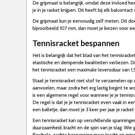
De gripmaat is belangrijk, omdat deze invloed heef
je in je racket knijpen. Dit heeft bij elk balcont
De gripmaat kun je eenvoudig zelf meten. Dit doe 
bijvoorbeeld 107 mm, dan moet je kiezen voor ee
Tennisracket bespannen
Het is belangrijk dat het blad van het tennisracke
elastische en dempende kwaliteiten verliezen. Di
het tennisracket een maximale levensduur van 1,5
Staat je tennisracket niet stof te verzamelen op
aanvoelen, maar zodra het erg lastig begint te w
is een algemene regel voor wanneer je je tennisr
De regel is dat je je tennisracket even vaak in e
een balletje, dan moet je 3 keer per jaar je racke
Een tennisracket kan op verschillende spanning
duurzaamheid, kracht en de spin van je slag. Wi
flexibele, zachte bespanning meer kracht en minde