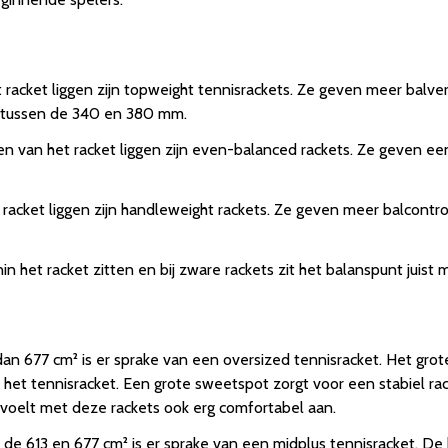
racket liggen zijn topweight tennisrackets. Ze geven meer balvers
s tussen de 340 en 380 mm.
en van het racket liggen zijn even-balanced rackets. Ze geven ee
 racket liggen zijn handleweight rackets. Ze geven meer balcontro
n het racket zitten en bij zware rackets zit het balanspunt juist 
an 677 cm² is er sprake van een oversized tennisracket. Het grot
 het tennisracket. Een grote sweetspot zorgt voor een stabiel rac
 voelt met deze rackets ook erg comfortabel aan.
n de 613 en 677 cm² is er sprake van een midplus tennisracket. D