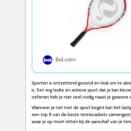
5. Yonex Tennisracket
Wat is de beste Tennisracket van 2026
1. Beste Tennisracket van 2026
2. Goede Prijs-Kwaliteit Tennisracket
3. Stijlvolle Tennisracket
4. Goede Koop Tennisracket
5. Fijnste Tennisracket van 2026
Conclusie
Bol.com
Sporten is ontzettend gezond en leuk om te doen
is. Een erg leuke en actieve sport dat je kan kiez
oefenen heb je niet veel nodig naast je gewone spo
Wanneer je net met de sport begint kan het last
een top 8 van de beste tennisrackets samengeste
waar je op moet letten bij de aanschaf van je te