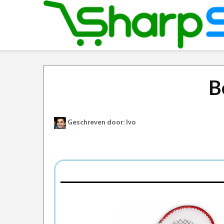
B
Geschreven door: Ivo
Best Geteste Tennisracket
Dit zijn de 5 Beste Tennisrackets Van 2026
1. Quick Tennisracket
2. ALUMINIUM TENNISRACKET
3. Wilson Pro Staff Precision Tennisracket
4. Prince TT Bandit