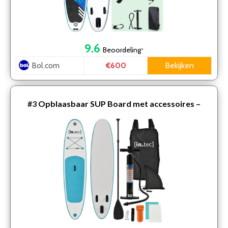
9.6
Beoordeling
*
Bol.com
Bekijken
€600
#3
Opblaasbaar SUP Board met accessoires –
turquoise