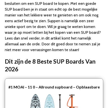
Layer Fusion Supboard | met Kayak Zitje en Dubbele …
besluiten om een SUP board te kopen. Met een goede
3. Opblaasbaar SUP Board met accessoires – turquoise
SUP board ben je in staat om echt op de best mogelijke
4. SUP Board Waikiki – 285 cm – complete set – tot 80
manier van het lekkere weer te genieten en om ook nog
kg
eens actief bezig te zien. Suppen is namelijk een zeer
5. Pacific Ocean Green Sup Board – Special Edition – 285
unieke sport om te doen. Wil je graag te weten komen
cm – 6 Delig- Groen – Met waterdicht telefoonh…
waar je op moet letten bij het kopen van een SUP board?
6. P2I SUP – SUP Board – SUP board opblaasbaar –
Lees dan snel verder, in dit artikel komt het namelijk
320x76x15 cm
allemaal aan de orde. Door dit goed door te nemen zal je
7. Aqua Marina Sup – Vapor – 10 4 – 2021 – Opblaasbare
niet meer voor verrassingen komen te staan!
sup board – Allround – Beginner – Suppen – 15PS…
Dit zijn de 8 Beste SUP Boards Van
8. Relaxwonen Sup | Opblaasbare Stand up Paddle
Board (SUP-board) | Stevige kwaliteit | 305cm lang | ma…
2026
Conclusie
#1
MOAI – 11 0 – Allround supboard – Opblaasbare
supboard – SUPboard – Standup Paddleboard