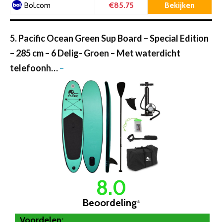
€85.75
Bekijken
Bol.com
5. Pacific Ocean Green Sup Board – Special Edition
– 285 cm – 6 Delig- Groen – Met waterdicht
telefoonh…
–
8.0
Beoordeling
*
Voordelen: