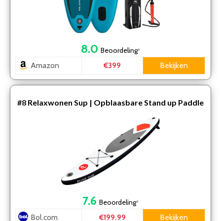
8.0
Beoordeling
*
Amazon
Bekijken
€399
#8
Relaxwonen Sup | Opblaasbare Stand up Paddle
Board (SUP-board) | Stevige kwaliteit | 305cm lang |
ma…
7.6
Beoordeling
*
Bol.com
Bekijken
€199.99