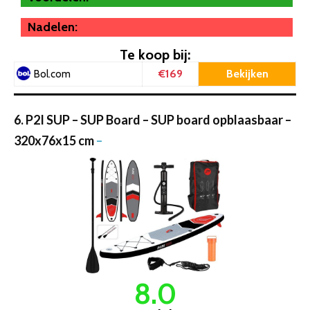
Nadelen:
Te koop bij:
€169
Bekijken
Bol.com
6. P2I SUP – SUP Board – SUP board opblaasbaar –
320x76x15 cm
–
8.0