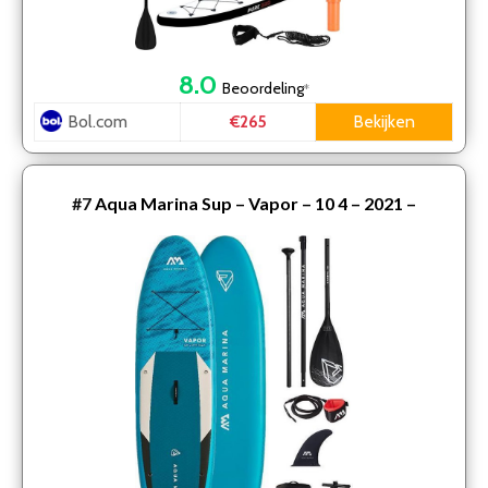
8.0
Beoordeling
*
Bol.com
Bekijken
€265
#7
Aqua Marina Sup – Vapor – 10 4 – 2021 –
Opblaasbare sup board – Allround – Beginner –
Suppen – 15PS…