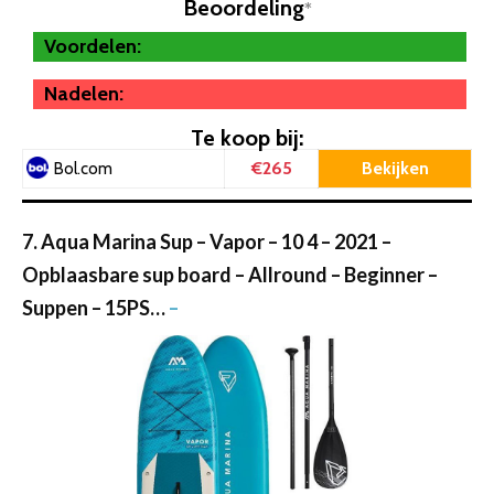
Beoordeling
*
Voordelen:
Nadelen:
Te koop bij:
€265
Bekijken
Bol.com
7. Aqua Marina Sup – Vapor – 10 4 – 2021 –
Opblaasbare sup board – Allround – Beginner –
Suppen – 15PS…
–