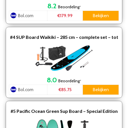
8.2
Beoordeling
*
Bol.com
Bekijken
€179.99
#4
SUP Board Waikiki – 285 cm – complete set – tot
80 kg
8.0
Beoordeling
*
Bol.com
Bekijken
€85.75
#5
Pacific Ocean Green Sup Board – Special Edition
– 285 cm – 6 Delig- Groen – Met waterdicht