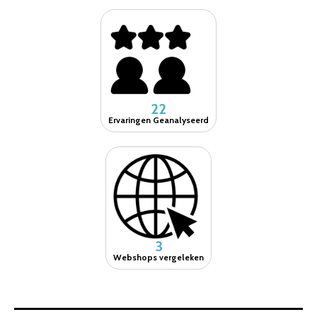
22
Ervaringen Geanalyseerd
3
Webshops vergeleken