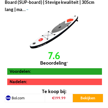
Board (SUP-board) | Stevige kwaliteit | 305cm
lang | ma…
–
7.6
Beoordeling
*
Voordelen:
Nadelen:
Te koop bij:
€199.99
Bekijken
Bol.com