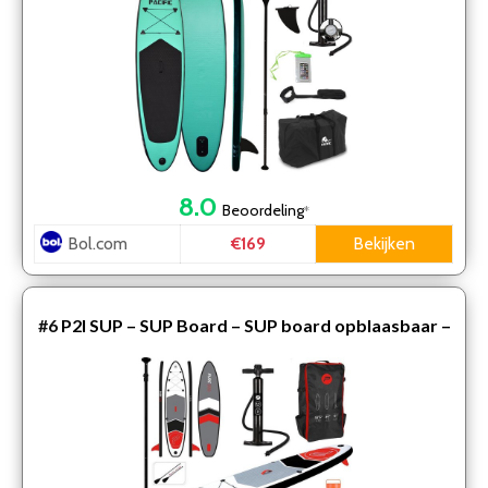
telefoonh…
8.0
Beoordeling
*
Bol.com
Bekijken
€169
#6
P2I SUP – SUP Board – SUP board opblaasbaar –
320x76x15 cm