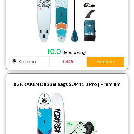
10.0
Beoordeling
*
Amazon
Bekijken
€449
#2
KRAKEN Dubbellaags SUP 11 0 Pro | Premium
Double Layer Fusion Supboard | met Kayak Zitje en
Dubbele …