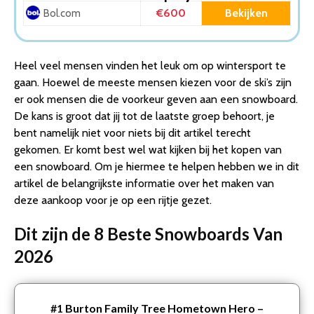
7. Public Therapy – snowboard 18/19 – 151 cm
€600
Bekijken
Bol.com
8. Arbor – Foundation – Snowboard – 155cm
Conclusie
Heel veel mensen vinden het leuk om op wintersport te
gaan. Hoewel de meeste mensen kiezen voor de ski’s zijn
er ook mensen die de voorkeur geven aan een snowboard.
De kans is groot dat jij tot de laatste groep behoort, je
bent namelijk niet voor niets bij dit artikel terecht
gekomen. Er komt best wel wat kijken bij het kopen van
een snowboard. Om je hiermee te helpen hebben we in dit
artikel de belangrijkste informatie over het maken van
deze aankoop voor je op een rijtje gezet.
Dit zijn de 8 Beste Snowboards Van
2026
#1
Burton Family Tree Hometown Hero –