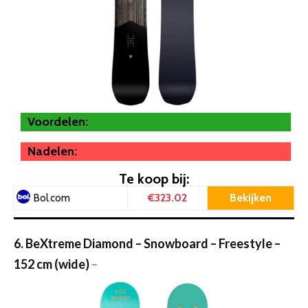
Voordelen:
Nadelen:
Te koop bij:
€323.02
Bekijken
Bol.com
6. BeXtreme Diamond – Snowboard – Freestyle –
152 cm (wide)
–