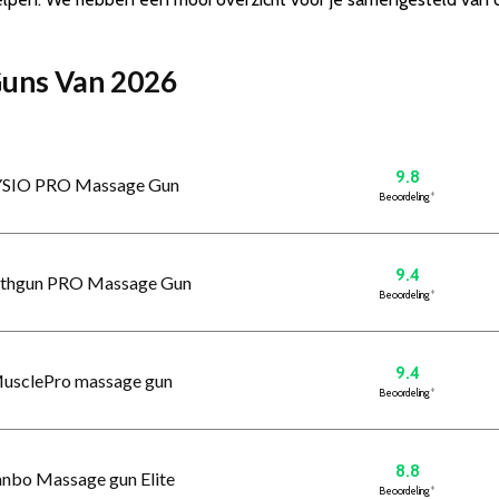
 Guns Van 2026
9.8
YSIO PRO Massage Gun
Beoordeling
*
9.4
rthgun PRO Massage Gun
Beoordeling
*
9.4
MusclePro massage gun
Beoordeling
*
8.8
anbo Massage gun Elite
Beoordeling
*