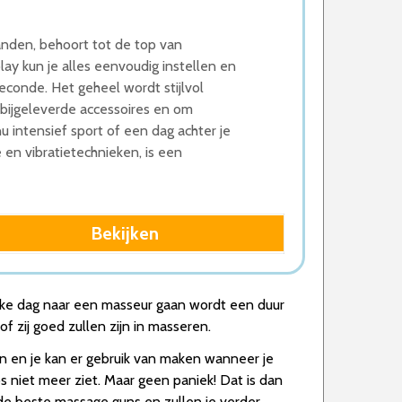
nden, behoort tot de top van
y kun je alles eenvoudig instellen en
seconde. Het geheel wordt stijlvol
 bijgeleverde accessoires en om
u intensief sport of een dag achter je
 en vibratietechnieken, is een
Bekijken
r elke dag naar een masseur gaan wordt een duur
f zij goed zullen zijn in masseren.
n en je kan er gebruik van maken wanneer je
os niet meer ziet. Maar geen paniek! Dat is dan
de beste massage guns en zullen je verder