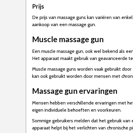
Prijs
De prijs van massage guns kan variëren van enkel
aankoop van een massage gun.
Muscle massage gun
Een muscle massage gun, ook wel bekend als een p
Het apparaat maakt gebruik van geavanceerde tec
Muscle massage guns worden vaak gebruikt door a
kan ook gebruikt worden door mensen met chronisch
Massage gun ervaringen
Mensen hebben verschillende ervaringen met het g
eigen individuele behoeften en voorkeuren.
Sommige gebruikers melden dat het gebruik van e
apparaat helpt bij het verlichten van chronische 