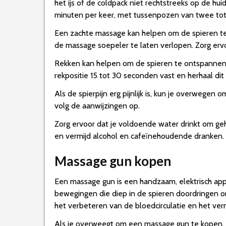
het ijs of de coldpack niet rechtstreeks op de h
minuten per keer, met tussenpozen van twee tot 
Een zachte massage kan helpen om de spieren te
de massage soepeler te laten verlopen. Zorg ervoo
Rekken kan helpen om de spieren te ontspannen en
rekpositie 15 tot 30 seconden vast en herhaal di
Als de spierpijn erg pijnlijk is, kun je overwegen 
volg de aanwijzingen op.
Zorg ervoor dat je voldoende water drinkt om geh
en vermijd alcohol en cafeïnehoudende dranken.
Massage gun kopen
Een massage gun is een handzaam, elektrisch appa
bewegingen die diep in de spieren doordringen om
het verbeteren van de bloedcirculatie en het ver
Als je overweegt om een massage gun te kopen, z