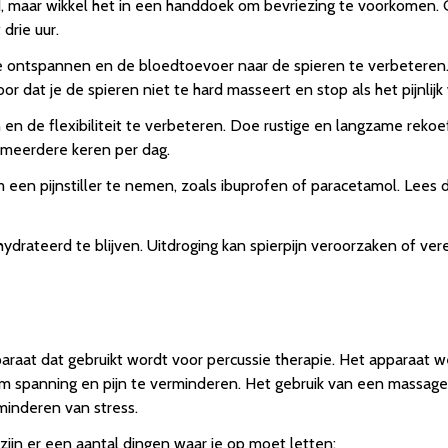
uid, maar wikkel het in een handdoek om bevriezing te voorkomen.
drie uur.
 ontspannen en de bloedtoevoer naar de spieren te verbeteren.
r dat je de spieren niet te hard masseert en stop als het pijnlijk
 de flexibiliteit te verbeteren. Doe rustige en langzame rekoef
t meerdere keren per dag.
om een pijnstiller te nemen, zoals ibuprofen of paracetamol. Lees d
ydrateerd te blijven. Uitdroging kan spierpijn veroorzaken of ver
raat dat gebruikt wordt voor percussie therapie. Het apparaat w
 spanning en pijn te verminderen. Het gebruik van een massage gu
minderen van stress.
ijn er een aantal dingen waar je op moet letten: