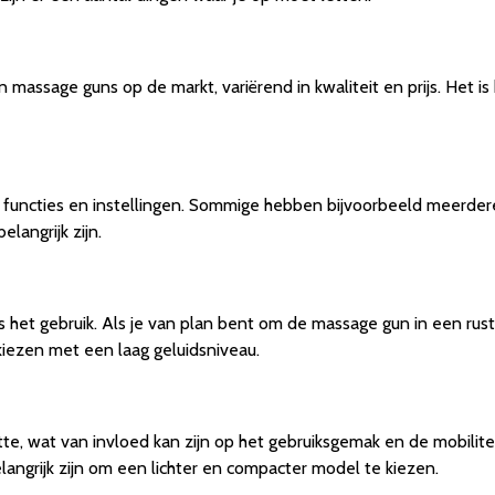
 massage guns op de markt, variërend in kwaliteit en prijs. Het is
 functies en instellingen. Sommige hebben bijvoorbeeld meerder
langrijk zijn.
et gebruik. Als je van plan bent om de massage gun in een rusti
kiezen met een laag geluidsniveau.
te, wat van invloed kan zijn op het gebruiksgemak en de mobilite
langrijk zijn om een lichter en compacter model te kiezen.