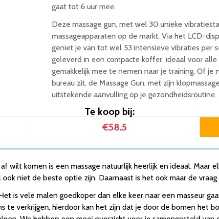
gaat tot 6 uur mee.
Deze massage gun, met wel 30 unieke vibratiesta
massageapparaten op de markt. Via het LCD-displa
geniet je van tot wel 53 intensieve vibraties per 
geleverd in een compacte koffer, ideaal voor alle
gemakkelijk mee te nemen naar je training. Of je n
bureau zit, de Massage Gun, met zijn klopmassage
uitstekende aanvulling op je gezondheidsroutine.
Te koop bij:
€58.5
n af wilt komen is een massage natuurlijk heerlijk en ideaal. Maa
ook niet de beste optie zijn. Daarnaast is het ook maar de vraag o
 Het is vele malen goedkoper dan elke keer naar een masseur gaa
ns te verkrijgen, hierdoor kan het zijn dat je door de bomen het b
helpen. We hebben een mooi overzicht voor je samengesteld van 