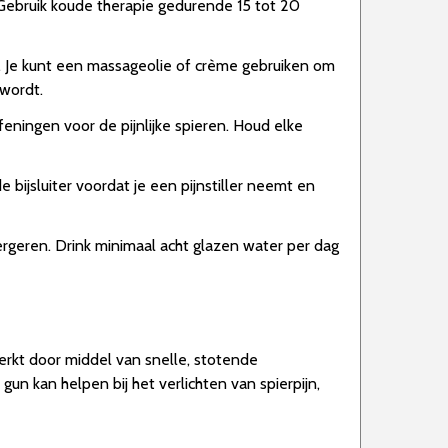
 Gebruik koude therapie gedurende 15 tot 20
 Je kunt een massageolie of crème gebruiken om
 wordt.
eningen voor de pijnlijke spieren. Houd elke
e bijsluiter voordat je een pijnstiller neemt en
ergeren. Drink minimaal acht glazen water per dag
erkt door middel van snelle, stotende
n kan helpen bij het verlichten van spierpijn,