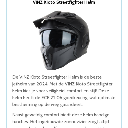
VINZ Kioto Streetfighter Helm
2. VINZ Vini Roze
3. MT HELMETS
4. Vito Jet Bruzano Jethelm
5. Shark Jethelm Raw
Wat is de beste Jethelm van 2026
1. Beste Jethelm van 2026
2. Stijlvolle Jethelm
3. Goede Prijs-Kwaliteit Jethelm
4. Goede Koop Jethelm
5. Fijnste Jethelm van 2026
Conclusie
De VINZ Kioto Streetfighter Helm is de beste
jethelm van 2024. Met de VINZ Kioto Streetfighter
helm kies je voor veiligheid, comfort en stijl! Deze
helm heeft de ECE 22.06 goedkeuring, wat optimale
bescherming op de weg garandeert.
Naast geweldig comfort biedt deze helm handige
functies. Het ingebouwde zonnevizier zorgt altijd