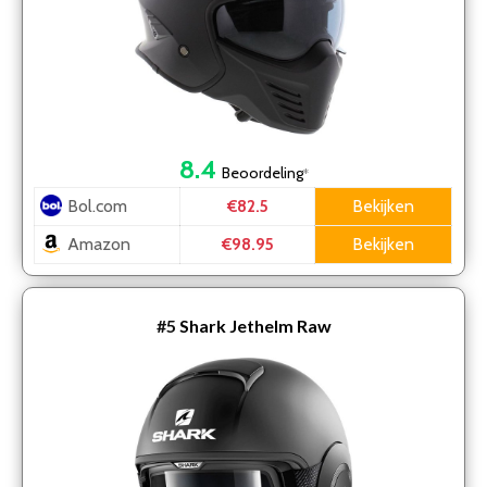
8.4
Beoordeling
*
Bol.com
Bekijken
€82.5
Amazon
Bekijken
€98.95
#5
Shark Jethelm Raw