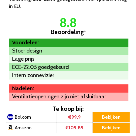
in EU.
8.8
Beoordeling
*
Voordelen:
Stoer design
Lage prijs
ECE-22.05 goedgekeurd
Intern zonnevizier
Nadelen:
Ventilatieopeningen zijn niet afsluitbaar
Te koop bij:
€99.9
Bekijken
Bol.com
€109.89
Bekijken
Amazon