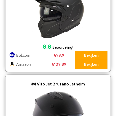
8.8
Beoordeling
*
Bol.com
Bekijken
€99.9
Amazon
Bekijken
€109.89
#4
Vito Jet Bruzano Jethelm