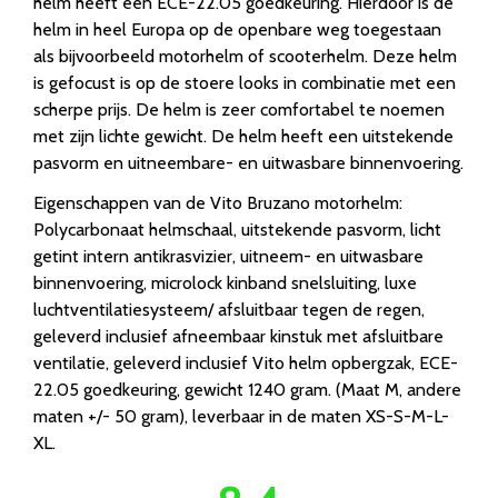
helm heeft een ECE-22.05 goedkeuring. Hierdoor is de
helm in heel Europa op de openbare weg toegestaan
als bijvoorbeeld motorhelm of scooterhelm. Deze helm
is gefocust is op de stoere looks in combinatie met een
scherpe prijs. De helm is zeer comfortabel te noemen
met zijn lichte gewicht. De helm heeft een uitstekende
pasvorm en uitneembare- en uitwasbare binnenvoering.
Eigenschappen van de Vito Bruzano motorhelm:
Polycarbonaat helmschaal, uitstekende pasvorm, licht
getint intern antikrasvizier, uitneem- en uitwasbare
binnenvoering, microlock kinband snelsluiting, luxe
luchtventilatiesysteem/ afsluitbaar tegen de regen,
geleverd inclusief afneembaar kinstuk met afsluitbare
ventilatie, geleverd inclusief Vito helm opbergzak, ECE-
22.05 goedkeuring, gewicht 1240 gram. (Maat M, andere
maten +/- 50 gram), leverbaar in de maten XS-S-M-L-
XL.