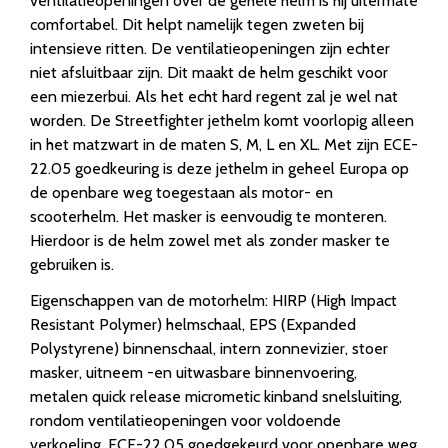
ventilatieopeningen over de gehele helm is hij uitermate
comfortabel. Dit helpt namelijk tegen zweten bij
intensieve ritten. De ventilatieopeningen zijn echter
niet afsluitbaar zijn. Dit maakt de helm geschikt voor
een miezerbui. Als het echt hard regent zal je wel nat
worden. De Streetfighter jethelm komt voorlopig alleen
in het matzwart in de maten S, M, L en XL. Met zijn ECE-
22.05 goedkeuring is deze jethelm in geheel Europa op
de openbare weg toegestaan als motor- en
scooterhelm. Het masker is eenvoudig te monteren.
Hierdoor is de helm zowel met als zonder masker te
gebruiken is.
Eigenschappen van de motorhelm: HIRP (High Impact
Resistant Polymer) helmschaal, EPS (Expanded
Polystyrene) binnenschaal, intern zonnevizier, stoer
masker, uitneem -en uitwasbare binnenvoering,
metalen quick release micrometic kinband snelsluiting,
rondom ventilatieopeningen voor voldoende
verkoeling, ECE-22.05 goedgekeurd voor openbare weg