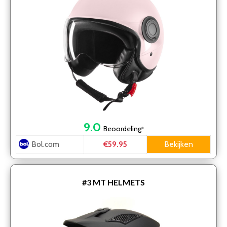
9.0
Beoordeling
*
Bol.com
Bekijken
€59.95
#3
MT HELMETS