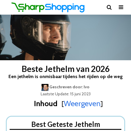
Beste Jethelm van 2026
Een jethelm is onmisbaar tijdens het rijden op de weg
Geschreven door: Ivo
Laatste Update: 15 juni 2023
Inhoud
Weergeven
[
]
Best Geteste Jethelm
Dit zijn de 5 Beste Jethelmen Van 2026
Best Geteste Jethelm
1. VINZ Kioto Streetfighter Helm