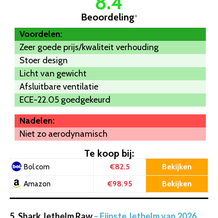
8.4
Beoordeling
*
Voordelen:
Zeer goede prijs/kwaliteit verhouding
Stoer design
Licht van gewicht
Afsluitbare ventilatie
ECE-22.05 goedgekeurd
Nadelen:
Niet zo aerodynamisch
Te koop bij:
€82.5
Bekijken
Bol.com
€98.95
Bekijken
Amazon
5. Shark Jethelm Raw
– Fijnste Jethelm van 2026