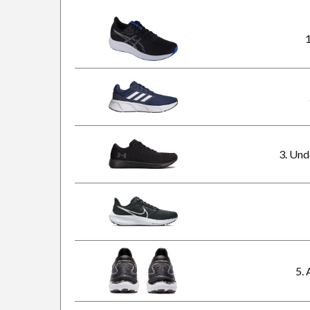
1
3. Un
5.