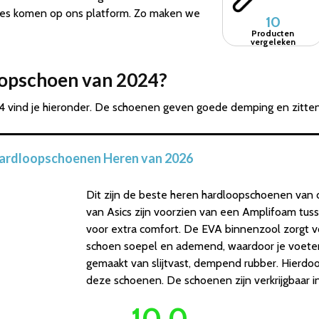
es komen op ons platform. Zo maken we
10
Producten
vergeleken
oopschoen van 2024?
vind je hieronder. De schoenen geven goede demping en zitten e
Hardloopschoenen Heren van 2026
Dit zijn de beste heren hardloopschoenen van
van Asics zijn voorzien van een Amplifoam tus
voor extra comfort. De EVA binnenzool zorgt v
schoen soepel en ademend, waardoor je voeten
gemaakt van slijtvast, dempend rubber. Hierd
deze schoenen. De schoenen zijn verkrijgbaar in
10.0