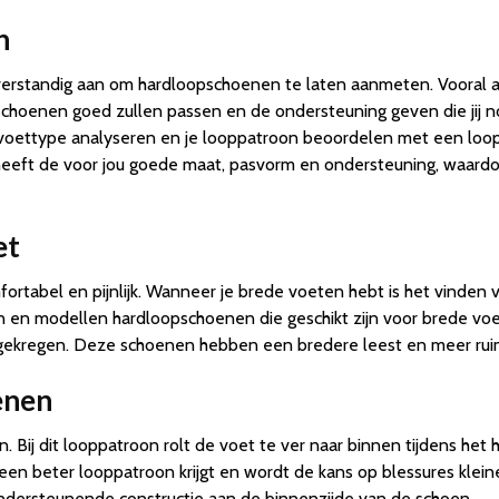
n
erstandig aan om hardloopschoenen te laten aanmeten. Vooral als
 schoenen goed zullen passen en de ondersteuning geven die jij n
 voettype analyseren en je looppatroon beoordelen met een loo
ft de voor jou goede maat, pasvorm en ondersteuning, waardoor 
et
ortabel en pijnlijk. Wanneer je brede voeten hebt is het vinden
ken en modellen hardloopschoenen die geschikt zijn voor brede voe
gekregen. Deze schoenen hebben een bredere leest en meer rui
enen
Bij dit looppatroon rolt de voet te ver naar binnen tijdens het 
e een beter looppatroon krijgt en wordt de kans op blessures klei
dersteunende constructie aan de binnenzijde van de schoen.