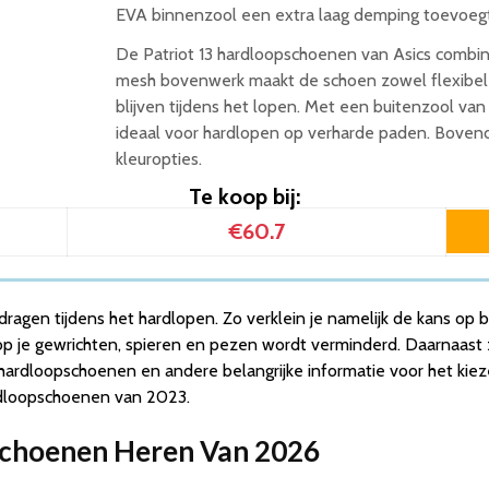
EVA binnenzool een extra laag demping toevoegt
n 2026
De Patriot 13 hardloopschoenen van Asics combi
6
mesh bovenwerk maakt de schoen zowel flexibel 
blijven tijdens het lopen. Met een buitenzool van
van 2026
ideaal voor hardlopen op verharde paden. Bovend
kleuropties.
n
Te koop bij:
€60.7
ragen tijdens het hardlopen. Zo verklein je namelijk de kans op
 je gewrichten, spieren en pezen wordt verminderd. Daarnaast zo
hardloopschoenen en andere belangrijke informatie voor het ki
rdloopschoenen van 2023.
pschoenen Heren Van 2026