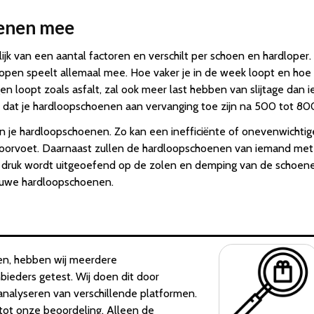
oenen mee
k van een aantal factoren en verschilt per schoen en hardloper. H
open speelt allemaal mee. Hoe vaker je in de week loopt en hoe g
n loopt zoals asfalt, zal ook meer last hebben van slijtage dan
dat je hardloopschoenen aan vervanging toe zijn na 500 tot 800
e van je hardloopschoenen. Zo kan een inefficiënte of onevenwich
of voorvoet. Daarnaast zullen de hardloopschoenen van iemand met
r druk wordt uitgeoefend op de zolen en demping van de schoene
ieuwe hardloopschoenen.
n, hebben wij meerdere
ieders getest. Wij doen dit door
analyseren van verschillende platformen.
tot onze beoordeling. Alleen de