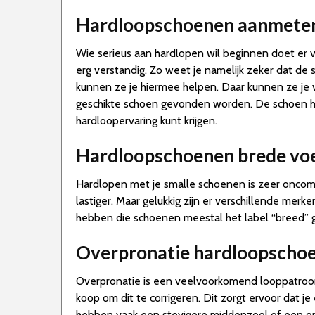
Hardloopschoenen aanmete
Wie serieus aan hardlopen wil beginnen doet er v
erg verstandig. Zo weet je namelijk zeker dat de
kunnen ze je hiermee helpen. Daar kunnen ze je
geschikte schoen gevonden worden. De schoen hee
hardloopervaring kunt krijgen.
Hardloopschoenen brede vo
Hardlopen met je smalle schoenen is zeer oncomf
lastiger. Maar gelukkig zijn er verschillende mer
hebben die schoenen meestal het label “breed” 
Overpronatie hardloopscho
Overpronatie is een veelvoorkomend looppatroon. 
koop om dit te corrigeren. Dit zorgt ervoor dat j
hebben vaak een stevigere middenzool of een on