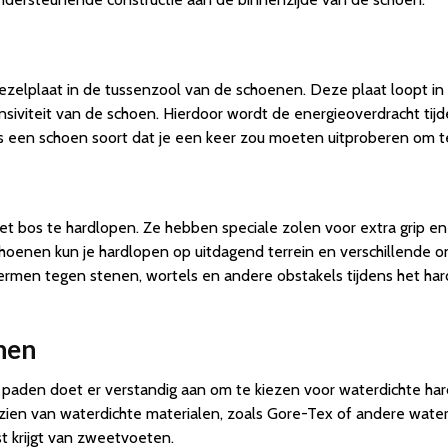
ezelplaat in de tussenzool van de schoenen. Deze plaat loopt in
nsiviteit van de schoen. Hierdoor wordt de energieoverdracht tijd
 een schoen soort dat je een keer zou moeten uitproberen om te z
t bos te hardlopen. Ze hebben speciale zolen voor extra grip en 
hoenen kun je hardlopen op uitdagend terrein en verschillende on
ermen tegen stenen, wortels en andere obstakels tijdens het hard
nen
 paden doet er verstandig aan om te kiezen voor waterdichte ha
rzien van waterdichte materialen, zoals Gore-Tex of andere wat
 krijgt van zweetvoeten.