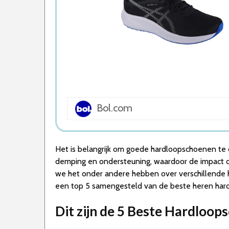
5. Asics Gel Sportschoenen Mannen
Wat is de beste Hardloopschoenen Heren va
1. Beste Hardloopschoenen Heren van 202
2. Goede Koop Hardloopschoenen Heren
3. Beste Budget Hardloopschoenen Heren 
4. Stijlvolle Hardloopschoenen Heren
5. Goede Kwaliteit Hardloopschoenen Here
Conclusie
Bol.com
Het is belangrijk om goede hardloopschoenen te d
demping en ondersteuning, waardoor de impact op
we het onder andere hebben over verschillende 
een top 5 samengesteld van de beste heren ha
Dit zijn de 5 Beste Hardloo