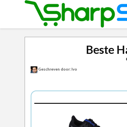
Beste H
Geschreven door: Ivo
Best Geteste Hardloopschoenen Heren
Dit zijn de 5 Beste Hardloopschoenen Heren
1. Asics Sportschoenen Mannen
2. adidas Performance Galaxy
3. Under Armour Rapid Hardloopschoenen
4. NIKE Air Zoom Pegasus