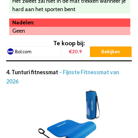
Het zweet zal niet in de mat trekken wanneer je
hard aan het sporten bent
Nadelen:
Geen
Te koop bij:
€20.9
Bekijken
Bol.com
4. Tunturi fitnessmat
– Fijnste Fitnessmat van
2026