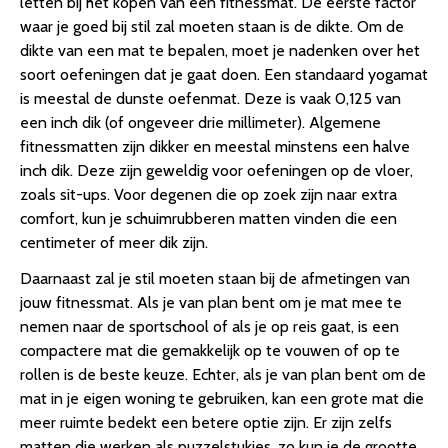
letten bij het kopen van een fitnessmat. De eerste factor
waar je goed bij stil zal moeten staan is de dikte. Om de
dikte van een mat te bepalen, moet je nadenken over het
soort oefeningen dat je gaat doen. Een standaard yogamat
is meestal de dunste oefenmat. Deze is vaak 0,125 van
een inch dik (of ongeveer drie millimeter). Algemene
fitnessmatten zijn dikker en meestal minstens een halve
inch dik. Deze zijn geweldig voor oefeningen op de vloer,
zoals sit-ups. Voor degenen die op zoek zijn naar extra
comfort, kun je schuimrubberen matten vinden die een
centimeter of meer dik zijn.
Daarnaast zal je stil moeten staan bij de afmetingen van
jouw fitnessmat. Als je van plan bent om je mat mee te
nemen naar de sportschool of als je op reis gaat, is een
compactere mat die gemakkelijk op te vouwen of op te
rollen is de beste keuze. Echter, als je van plan bent om de
mat in je eigen woning te gebruiken, kan een grote mat die
meer ruimte bedekt een betere optie zijn. Er zijn zelfs
matten die werken als puzzelstukjes, zo kun je de grootte