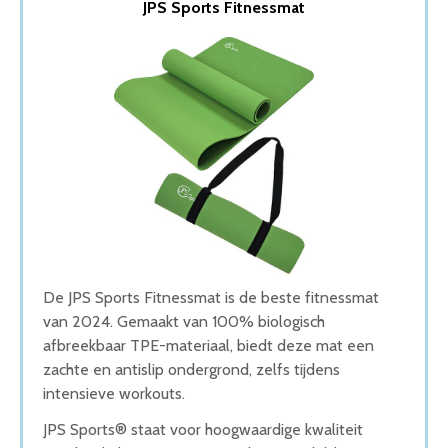
JPS Sports Fitnessmat
2. Fitnessmat Inclusief draagtas
3. RS Sports Fitnessmat
4. Tunturi fitnessmat
5. Matchu Sports Fitnessmat
Wat is de beste Fitnessmat van 2026
1. Beste Fitnessmat van 2026
2. Goede Koop Fitnessmat
3. Goede Prijs-Kwaliteit Fitnessmat
4. Fijnste Fitnessmat van 2026
5. Beste Budget Fitnessmat van 2026
Conclusie
De JPS Sports Fitnessmat is de beste fitnessmat
van 2024. Gemaakt van 100% biologisch
afbreekbaar TPE-materiaal, biedt deze mat een
zachte en antislip ondergrond, zelfs tijdens
intensieve workouts.
JPS Sports® staat voor hoogwaardige kwaliteit