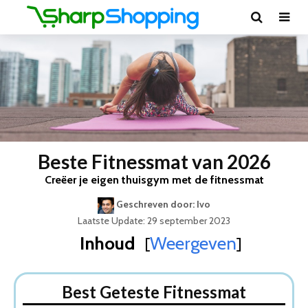
Beste Fitnessmat van 2026
Creëer je eigen thuisgym met de fitnessmat
Geschreven door: Ivo
Laatste Update: 29 september 2023
Inhoud
Weergeven
[
]
Best Geteste Fitnessmat
Dit zijn de 5 Beste Fitnessmatten Van 2026
Best Geteste Fitnessmat
1. JPS Sports Fitnessmat