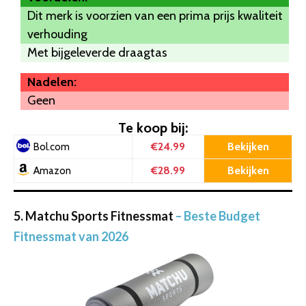
Dit merk is voorzien van een prima prijs kwaliteit
verhouding
Met bijgeleverde draagtas
Nadelen:
Geen
Te koop bij:
€24.99
Bekijken
Bol.com
€28.99
Bekijken
Amazon
5. Matchu Sports Fitnessmat
– Beste Budget
Fitnessmat van 2026