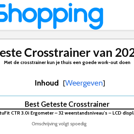
este Crosstrainer van 20
Met de crosstrainer kun je thuis een goede work-out doen
Inhoud
Weergeven
[
]
Best Geteste Crosstrainer
irtuFit CTR 3.0i Ergometer – 32 weerstandsniveau’s – LCD disp
er – 32 weerstandsniveau’s – LCD display met bluetooth
lethouder – Cross Trainer Fitness – 8 weerstandsniveau’s
Omschrijving volgt spoedig
 Rear driven – Incl. Hartslagfunctie en Bluetooth – Ellipt…