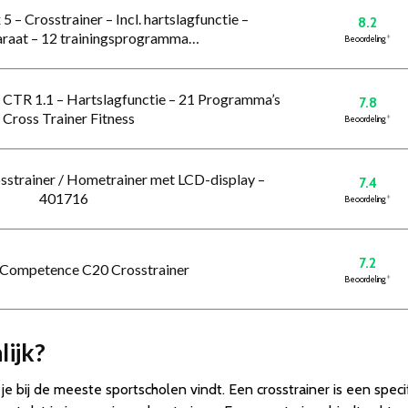
 5 – Crosstrainer – Incl. hartslagfunctie –
8.2
araat – 12 trainingsprogramma…
Beoordeling
*
it CTR 1.1 – Hartslagfunctie – 21 Programma’s
7.8
 Cross Trainer Fitness
Beoordeling
*
rosstrainer / Hometrainer met LCD-display –
7.4
401716
Beoordeling
*
7.2
i Competence C20 Crosstrainer
Beoordeling
*
lijk?
 je bij de meeste sportscholen vindt. Een crosstrainer is een spec