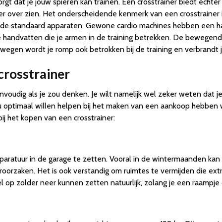
gt dat je jouw spieren kan trainen. Een crosstrainer biedt echte
er over zien. Het onderscheidende kenmerk van een crosstrainer i
an de standaard apparaten. Gewone cardio machines hebben een 
de handvatten die je armen in de training betrekken. De bewegen
ewegen wordt je romp ook betrokken bij de training en verbrandt j
crosstrainer
voudig als je zou denken. Je wilt namelijk wel zeker weten dat je 
 optimaal willen helpen bij het maken van een aankoop hebben w
ij het kopen van een crosstrainer:
pparatuur in de garage te zetten. Vooral in de wintermaanden ka
roorzaken. Het is ook verstandig om ruimtes te vermijden die ex
 op zolder neer kunnen zetten natuurlijk, zolang je een raampje