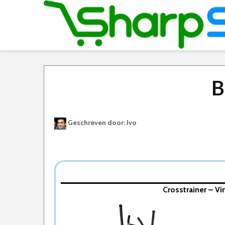
B
Geschreven door: Ivo
Best Geteste Crosstrainer
Dit zijn de 8 Beste Crosstrainers Van 2026
1. Tunturi Performance C55 Crosstrainer
Crosstrainer – V
2. Crosstrainer – VirtuFit CTR 3.0i Ergomet
3. Crosstrainer – VirtuFit CTR 1.0 – Met Tab
4. Crosstrainer – Focus Fitness Fox 3 iPlus –