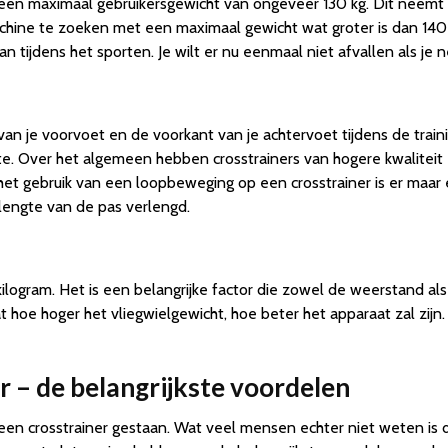
een maximaal gebruikersgewicht van ongeveer 130 kg. Dit neemt v
chine te zoeken met een maximaal gewicht wat groter is dan 140 
an tijdens het sporten. Je wilt er nu eenmaal niet afvallen als je 
an je voorvoet en de voorkant van je achtervoet tijdens de traini
te. Over het algemeen hebben crosstrainers van hogere kwaliteit
 het gebruik van een loopbeweging op een crosstrainer is er maar
 lengte van de pas verlengd.
kilogram. Het is een belangrijke factor die zowel de weerstand a
t hoe hoger het vliegwielgewicht, hoe beter het apparaat zal zij
r – de belangrijkste voordelen
en crosstrainer gestaan. Wat veel mensen echter niet weten is 