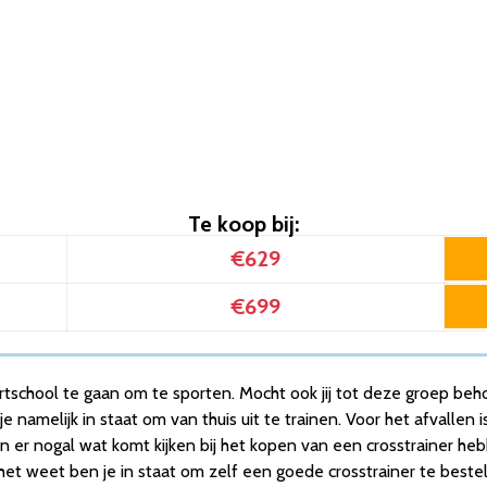
. hartslagfunctie – Fitnessapparaat – 12 trainingsprogramma…
functie – 21 Programma’s – Cross Trainer Fitness
ner met LCD-display – 401716
er – 32 weerstandsniveau’s – LCD display met bluetooth
lethouder – Cross Trainer Fitness – 8 weerstandsniveau’s
 Rear driven – Incl. Hartslagfunctie en Bluetooth – Ellipt…
Te koop bij:
. hartslagfunctie – Fitnessapparaat – 12 trainingsprogramma…
€629
functie – 21 Programma’s – Cross Trainer Fitness
ner met LCD-display – 401716
€699
tschool te gaan om te sporten. Mocht ook jij tot deze groep behor
e namelijk in staat om van thuis uit te trainen. Voor het afvallen
ien er nogal wat komt kijken bij het kopen van een crosstrainer h
e het weet ben je in staat om zelf een goede crosstrainer te bestel