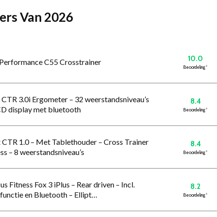
ners Van 2026
10.0
i Performance C55 Crosstrainer
Beoordeling
*
it CTR 3.0i Ergometer – 32 weerstandsniveau’s
8.4
CD display met bluetooth
Beoordeling
*
it CTR 1.0 – Met Tablethouder – Cross Trainer
8.4
ess – 8 weerstandsniveau’s
Beoordeling
*
us Fitness Fox 3 iPlus – Rear driven – Incl.
8.2
functie en Bluetooth – Ellipt…
Beoordeling
*