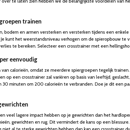
eer over te laten zien hebben we de belangrijkste voordelen van he
rgroepen trainen
ren, bodem en armen versterken en versterken tijdens een enkele t
. Je kunt het weerstandsniveau verhogen om de spieropbouw te 
rlies te bereiken. Selecteer een crosstrainer met een hellingshoe
super eenvoudig
n van calorieën, omdat ze meerdere spiergroepen tegelijk trainen.
den op een crosstrainer zal variëren op basis van leeftijd, geslach
’n 30 minuten om 200 calorieën te verbranden. Doe je dit een paa
 gewrichten
s een veel lagere impact hebben op je gewrichten dan het hardlop
knieën, gewrichten en rug. Dit vermindert de kans op een blessur
 niet al te sterke gewrichten hebben dan kan een crosstrainer d