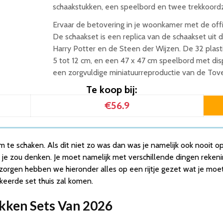
schaakstukken, een speelbord en twee trekkoordz
Ervaar de betovering in je woonkamer met de offi
De schaakset is een replica van de schaakset uit d
Harry Potter en de Steen der Wijzen. De 32 plast
5 tot 12 cm, en een 47 x 47 cm speelbord met disp
een zorgvuldige miniatuurreproductie van de Tove
Te koop bij:
€56.9
dt om te schaken. Als dit niet zo was dan was je namelijk ook nooi
s je zou denken. Je moet namelijk met verschillende dingen reken
zorgen hebben we hieronder alles op een rijtje gezet wat je mo
rkeerde set thuis zal komen.
ukken Sets Van 2026