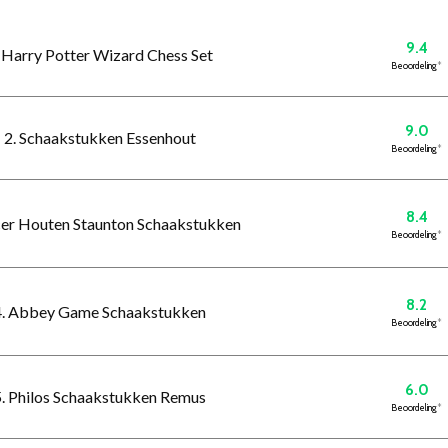
9.4
. Harry Potter Wizard Chess Set
Beoordeling
*
9.0
2. Schaakstukken Essenhout
Beoordeling
*
8.4
ncer Houten Staunton Schaakstukken
Beoordeling
*
8.2
4. Abbey Game Schaakstukken
Beoordeling
*
6.0
5. Philos Schaakstukken Remus
Beoordeling
*