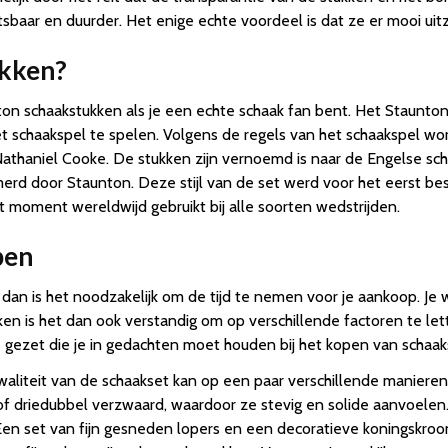
sbaar en duurder. Het enige echte voordeel is dat ze er mooi uitz
ukken?
ton schaakstukken als je een echte schaak fan bent. Het Staunto
t schaakspel te spelen. Volgens de regels van het schaakspel word
Nathaniel Cooke. De stukken zijn vernoemd is naar de Engelse 
 door Staunton. Deze stijl van de set werd voor het eerst besc
 moment wereldwijd gebruikt bij alle soorten wedstrijden.
pen
an is het noodzakelijk om de tijd te nemen voor je aankoop. Je w
kken is het dan ook verstandig om op verschillende factoren te 
je gezet die je in gedachten moet houden bij het kopen van schaak
kwaliteit van de schaakset kan op een paar verschillende maniere
f driedubbel verzwaard, waardoor ze stevig en solide aanvoelen. 
Een set van fijn gesneden lopers en een decoratieve koningskro