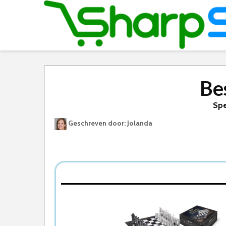
Be
Spe
Geschreven door: Jolanda
Best Geteste Schaakstukken
Dit zijn de 5 Beste Schaakstukken Sets Van 2
1. Harry Potter Wizard Chess Set
2. Schaakstukken Essenhout
3. Sincer Houten Staunton Schaakstukken
4. Abbey Game Schaakstukken