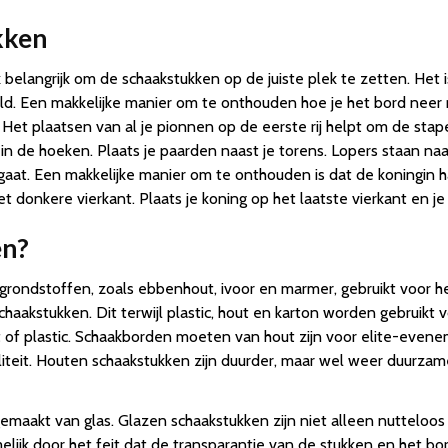
kken
 belangrijk om de schaakstukken op de juiste plek te zetten. Het is
eld. Een makkelijke manier om te onthouden hoe je het bord neer
. Het plaatsen van al je pionnen op de eerste rij helpt om de stap
s in de hoeken. Plaats je paarden naast je torens. Lopers staan na
n gaat. Een makkelijke manier om te onthouden is dat de koningin 
het donkere vierkant. Plaats je koning op het laatste vierkant en 
en?
e grondstoffen, zoals ebbenhout, ivoor en marmer, gebruikt voor
haakstukken. Dit terwijl plastic, hout en karton worden gebruikt
 plastic. Schaakborden moeten van hout zijn voor elite-eveneme
teit. Houten schaakstukken zijn duurder, maar wel weer duurzame
n gemaakt van glas. Glazen schaakstukken zijn niet alleen nuttelo
elijk door het feit dat de transparantie van de stukken en het bo