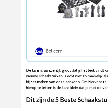
5. Philos Schaakstukken Remus
Wat is de beste Schaakstukken van 2026
1. Beste Schaakstukken van 2026
2. Beste Budget Schaakstukken van 2026
3. Stijlvolle Schaakstukken
4. Goede Prijs-Kwaliteit Schaakstukken
5. Goede Koop Schaakstukken
Conclusie
Bol.com
De kans is aanzienlijk groot dat jij het leuk vin
nieuwe schaakstukken is echt niet zo makkelijk al
bij het maken van deze aankoop. Om hiervoor te 
hierop te letten is de kans klein dat je met de ve
Dit zijn de 5 Beste Schaakst