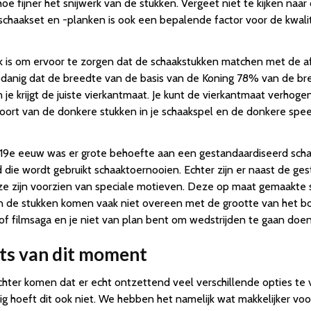
e fijner het snijwerk van de stukken. Vergeet niet te kijken naar 
 schaakset en -planken is ook een bepalende factor voor de kwali
k is om ervoor te zorgen dat de schaakstukken matchen met de a
danig dat de breedte van de basis van de Koning 78% van de bre
je krijgt de juiste vierkantmaat. Je kunt de vierkantmaat verhoge
tsoort van de donkere stukken in je schaakspel en de donkere spee
19e eeuw was er grote behoefte aan een gestandaardiseerd scha
 die wordt gebruikt schaaktoernooien. Echter zijn er naast de ge
zijn voorzien van speciale motieven. Deze op maat gemaakte scha
 de stukken komen vaak niet overeen met de grootte van het bord
of filmsaga en je niet van plan bent om wedstrijden te gaan doen 
ts van dit moment
chter komen dat er echt ontzettend veel verschillende opties te 
ig hoeft dit ook niet. We hebben het namelijk wat makkelijker vo