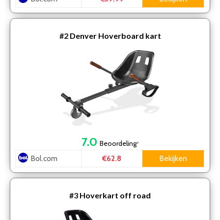
#2
Denver Hoverboard kart
7.0
Beoordeling
*
Bol.com
Bekijken
€62.8
#3
Hoverkart off road