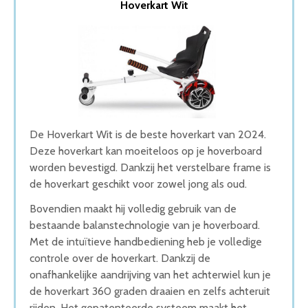
Hoverkart Wit
2. Denver Hoverboard kart
3. Hoverkart off road
4. Hoverkart Moovway
5. Luxe Hoverkart
Wat is de beste Hoverkart van 2026
1. Beste Hoverkart van 2026
2. Goede Budget Hoverkart
3. Goede Koop Hoverkart
De Hoverkart Wit is de beste hoverkart van 2024.
4. Fijnste Hoverkart van 2026
Deze hoverkart kan moeiteloos op je hoverboard
5. Stijlvolle Hoverkart
worden bevestigd. Dankzij het verstelbare frame is
Conclusie
de hoverkart geschikt voor zowel jong als oud.
Bovendien maakt hij volledig gebruik van de
bestaande balanstechnologie van je hoverboard.
Met de intuïtieve handbediening heb je volledige
controle over de hoverkart. Dankzij de
onafhankelijke aandrijving van het achterwiel kun je
de hoverkart 360 graden draaien en zelfs achteruit
rijden. Het gepatenteerde systeem maakt het