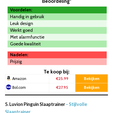
Beoordeling
*
Voordelen:
Handig in gebruik
Leuk design
Werkt goed
Met alarmfunctie
Goede kwaliteit
Nadelen:
Prijzig
Te koop bij:
€25.99
Bekijken
Amazon
€27.95
Bekijken
Bol.com
5. Luvion Pinguin Slaaptrainer
– Stijlvolle
Slaaptrainer