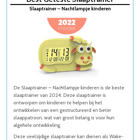
1. Slaaptrainer – Nachtlampje kinderen
Slaaptrainer – Nachtlampje kinderen
2. Barry de Beer Slaaptrainer
3. Zazu Sam Slaaptrainer
4. Alecto BC-100 – Slaaptrainer
5. Luvion Pinguin Slaaptrainer
Wat is de beste Slaaptrainer van 2026
1. Beste Slaaptrainer van 2026
2. Leukste Slaaptrainer
3. Goede Prijs-Kwaliteit Slaaptrainer
4. Goede Koop Slaaptrainer
5. Stijlvolle Slaaptrainer
Conclusie
De Slaaptrainer – Nachtlampje kinderen is de beste
slaaptrainer van 2024. Deze slaaptrainer is
ontworpen om kinderen te helpen bij het
ontwikkelen van een gestructureerd en beter
slaappatroon, wat van groot belang is voor hun
algehele ontwikkeling.
Deze veelzijdige slaaptrainer kan dienen als Wake-