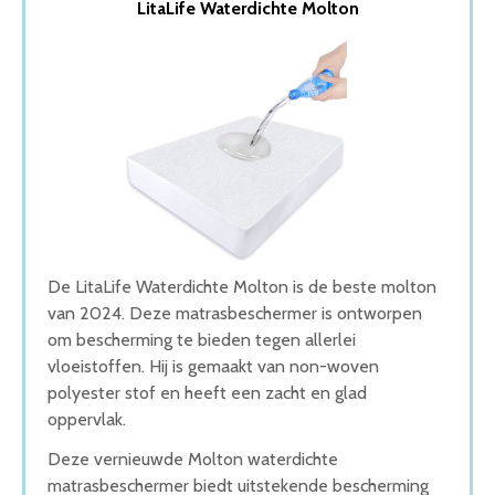
LitaLife Waterdichte Molton
2. Elegance Splittopper Molton
3. Cinderella Molton
4. Elegance Topper Molton
5. Waterdichte Molton
Wat is de beste Molton van 2026
1. Beste Molton van 2026
2. Goede Budget Molton
3. Goede Koop Molton
4. Beste Budget Molton van 2026
5. Goede Prijs-Kwaliteit Molton
Conclusie
De LitaLife Waterdichte Molton is de beste molton
van 2024. Deze matrasbeschermer is ontworpen
om bescherming te bieden tegen allerlei
vloeistoffen. Hij is gemaakt van non-woven
polyester stof en heeft een zacht en glad
oppervlak.
Deze vernieuwde Molton waterdichte
matrasbeschermer biedt uitstekende bescherming