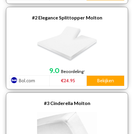
#2
Elegance Splittopper Molton
9.0
Beoordeling
*
Bol.com
Bekijken
€24.95
#3
Cinderella Molton