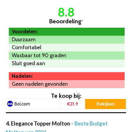
8.8
Beoordeling
*
Voordelen:
Duurzaam
Comfortabel
Wasbaar tot 90 graden
Sluit goed aan
Nadelen:
Geen nadelen gevonden
Te koop bij:
€21.9
Bekijken
Bol.com
4. Elegance Topper Molton
– Beste Budget