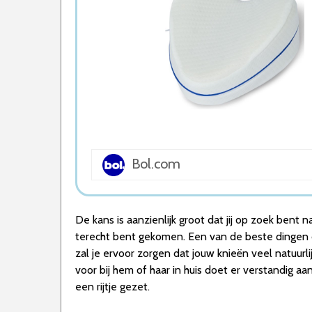
5. Lifetec Premium Pro Knee Kniekussen
Wat is de beste Kniekussen van 2026
1. Beste Kniekussen van 2026
2. Beste Budget Kniekussen van 2026
3. Fijnste Kniekussen van 2026
4. Goede Koop Kniekussen
5. Goede Prijs-Kwaliteit Kniekussen
Conclusie
Bol.com
De kans is aanzienlijk groot dat jij op zoek bent
terecht bent gekomen. Een van de beste dingen d
zal je ervoor zorgen dat jouw knieën veel natuurl
voor bij hem of haar in huis doet er verstandig a
een rijtje gezet.