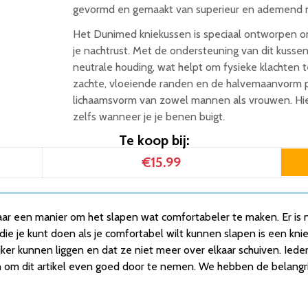
gevormd en gemaakt van superieur en ademend
Het Dunimed kniekussen is speciaal ontworpen om
je nachtrust. Met de ondersteuning van dit kussen
neutrale houding, wat helpt om fysieke klachten 
zachte, vloeiende randen en de halvemaanvorm pas
lichaamsvorm van zowel mannen als vrouwen. Hierd
zelfs wanneer je je benen buigt.
Te koop bij:
€15.99
 naar een manier om het slapen wat comfortabeler te maken. Er is n
ie je kunt doen als je comfortabel wilt kunnen slapen is een kn
ijker kunnen liggen en dat ze niet meer over elkaar schuiven. Ied
an om dit artikel even goed door te nemen. We hebben de belangri