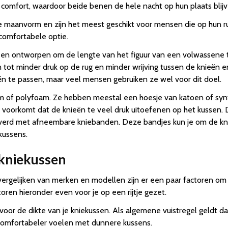
 comfort, waardoor beide benen de hele nacht op hun plaats blijv
e maanvorm en zijn het meest geschikt voor mensen die op hun 
 comfortabele optie.
eed en ontworpen om de lengte van het figuur van een volwassen
 tot minder druk op de rug en minder wrijving tussen de knieën e
n te passen, maar veel mensen gebruiken ze wel voor dit doel.
m of polyfoam. Ze hebben meestal een hoesje van katoen of synth
 voorkomt dat de knieën te veel druk uitoefenen op het kussen. 
erd met afneembare kniebanden. Deze bandjes kun je om de kn
kussens.
 kniekussen
vergelijken van merken en modellen zijn er een paar factoren o
oren hieronder even voor je op een rijtje gezet.
d voor de dikte van je kniekussen. Als algemene vuistregel geldt
h comfortabeler voelen met dunnere kussens.