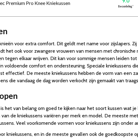
9.0
etec Premium Pro Knee Kniekussen
Beoordeling
*
en
ieën voor extra comfort. Dit geldt met name voor zijslapers. Zi
geldt het ook voor zwangere vrouwen van mensen met chronische 
 tegen elkaar wrijven. Dit kan voor sommige mensen leiden tot p
ën voldoende comfort en ondersteuning. Speciale kniekussens die
eest effectief. De meeste kniekussens hebben de vorm van een z
ens die vandaag de dag worden verkocht zijn gemaakt van traags
kopen
s het van belang om goed te kijken naar het soort kussen wat je kie
n van de kniekussens variëren per merk en model. De meeste m
aapkussens. Veel voorkomende vormen voor kniekussens zijn onder 
or kniekussens, en in de meeste gevallen ook de goedkoopste o