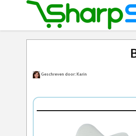
B
Geschreven door: Karin
Best Geteste Kniekussen
Dit zijn de 5 Beste Kniekussens Van 2026
1. Dunimed Kniekussen
2. Ergonomisch Beenkussen
3. ComfyCentre Kniekussen
4. Best Life Kniekussen