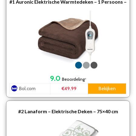
#1
Auronic Elektrische Warmtedeken – 1 Persoons –
3 Standen – met Timer – 160 x 120cm – Bruin
9.0
Beoordeling
*
Bol.com
Bekijken
€49.99
#2
Lanaform – Elektrische Deken – 75×40 cm