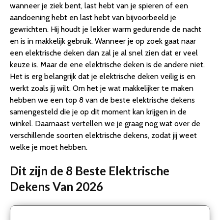
wanneer je ziek bent, last hebt van je spieren of een
2. Lanaform – Elektrische Deken – 75×40 cm
aandoening hebt en last hebt van bijvoorbeeld je
3. Cresta Care KTS102 Elektrische deken 2 persoons
gewrichten. Hij houdt je lekker warm gedurende de nacht
machine wasbaar cosy fleece 160×140 cm
en is in makkelijk gebruik. Wanneer je op zoek gaat naar
4. Inventum HN1312V – Elektrische onderdeken – 150 x
een elektrische deken dan zal je al snel zien dat er veel
80 cm – Wit/Blauw
keuze is. Maar de ene elektrische deken is de andere niet.
5. Medisana HU A63 Warmte-onderdeken wasbaar
Het is erg belangrijk dat je elektrische deken veilig is en
6. Auronic Elektrische Onderdeken – 1 Persoons –
werkt zoals jij wilt. Om het je wat makkelijker te maken
150x80cm – met Hoekelastieken – Wit
hebben we een top 8 van de beste elektrische dekens
7. CALMENTA® Infrarood Sauna Deken – Gratis
samengesteld die je op dit moment kan krijgen in de
Opbergtas – tot 80° – 180x80cm – Infrarooddeken –
winkel. Daarnaast vertellen we je graag nog wat over de
Afstand…
verschillende soorten elektrische dekens, zodat jij weet
8. alpina Elektrische Deken – Warmtedeken – 3 Standen
welke je moet hebben.
– met Afstandsbediening – Wasbaar – 1-Persoons
Conclusie
Dit zijn de 8 Beste Elektrische
Dekens Van 2026