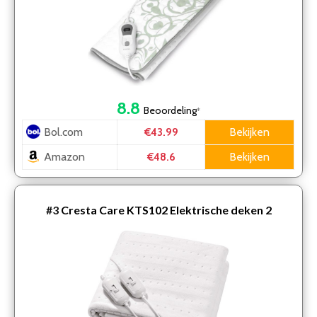
8.8
Beoordeling
*
Bol.com
Bekijken
€43.99
Amazon
Bekijken
€48.6
#3
Cresta Care KTS102 Elektrische deken 2
persoons machine wasbaar cosy fleece 160×140 cm