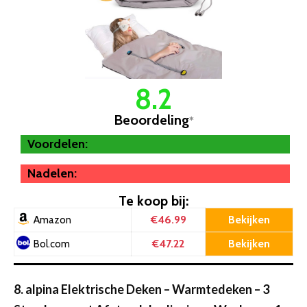
8.2
Beoordeling
*
Voordelen:
Nadelen:
Te koop bij:
€46.99
Bekijken
Amazon
€47.22
Bekijken
Bol.com
8. alpina Elektrische Deken – Warmtedeken – 3