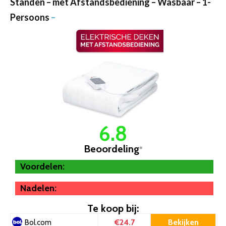
Standen – met Afstandsbediening – Wasbaar – 1-
Persoons
–
6.8
Beoordeling
*
Voordelen:
Nadelen:
Te koop bij:
€24.7
Bekijken
Bol.com