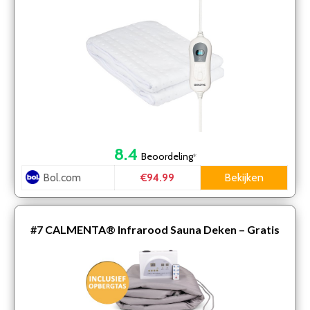
8.4
Beoordeling
*
Bol.com
Bekijken
€94.99
#7
CALMENTA® Infrarood Sauna Deken – Gratis
Opbergtas – tot 80° – 180x80cm – Infrarooddeken –
Afstand…