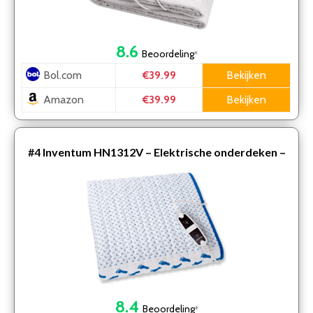
8.6
Beoordeling
*
Bol.com
Bekijken
€39.99
Amazon
Bekijken
€39.99
#4
Inventum HN1312V – Elektrische onderdeken –
150 x 80 cm – Wit/Blauw
8.4
Beoordeling
*