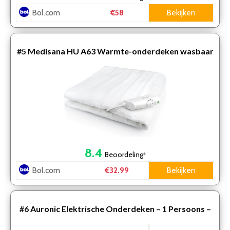
Bol.com
Bekijken
€58
#5
Medisana HU A63 Warmte-onderdeken wasbaar
8.4
Beoordeling
*
Bol.com
Bekijken
€32.99
#6
Auronic Elektrische Onderdeken – 1 Persoons –
150x80cm – met Hoekelastieken – Wit