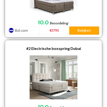
10.0
Beoordeling
*
Bol.com
Bekijken
€1795
#2
Electrische boxspring Dubai
10.0