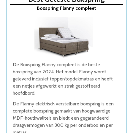
1. Boxspring Flanny compleet
Boxspring Flanny compleet
2. Electrische boxspring Dubai
3. Elektrische Boxspring LUXA
4. Boxspring Bravo
5. Boxspring Basic
Wat is de beste Boxspring van 2026
1. Beste Boxspring van 2026
2. Uitstekende Kwaliteit Boxspring
3. Stijlvolle Boxspring
De Boxspring Flanny compleet is de beste
4. Goede Koop Boxspring
boxspring van 2024. Het model Flanny wordt
5. Beste Budget Boxspring van 2026
geleverd inclusief topper/topdekmatras en heeft
Conclusie
een netjes afgewerkt en strak gestoffeerd
hoofdbord.
De Flanny elektrisch verstelbare boxspring is een
complete boxspring gemaakt van hoogwaardige
MDF-houtkwaliteit en biedt een gegarandeerd
draagvermogen van 300 kg per onderbox en per
matras.