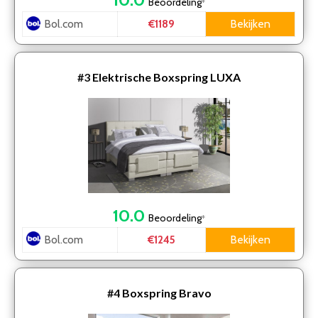
Beoordeling
*
Bol.com
Bekijken
€1189
#3
Elektrische Boxspring LUXA
10.0
Beoordeling
*
Bol.com
Bekijken
€1245
#4
Boxspring Bravo