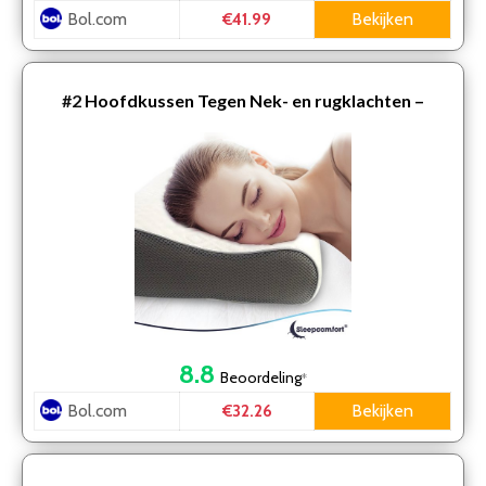
Bol.com
Bekijken
€41.99
#2
Hoofdkussen Tegen Nek- en rugklachten –
Hoofdkussen Memory foam – 60 x 40x 12 cm –
Traagschruim – Ba…
8.8
Beoordeling
*
Bol.com
Bekijken
€32.26