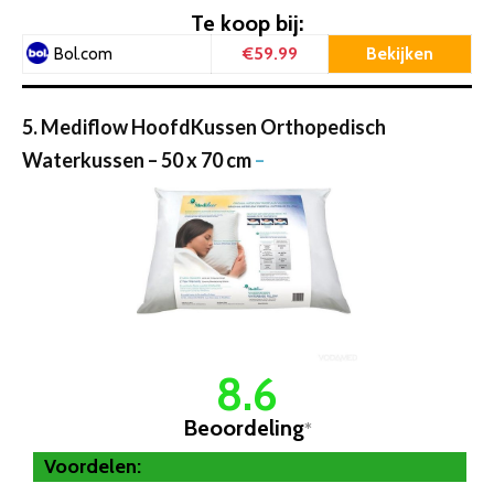
Te koop bij:
€59.99
Bekijken
Bol.com
5. Mediflow HoofdKussen Orthopedisch
Waterkussen – 50 x 70 cm
–
8.6
Beoordeling
*
Voordelen: