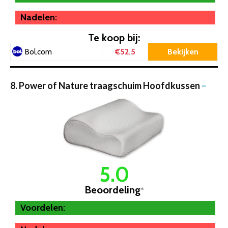
Nadelen:
Te koop bij:
€52.5
Bekijken
Bol.com
8. Power of Nature traagschuim Hoofdkussen
–
5.0
Beoordeling
*
Voordelen: