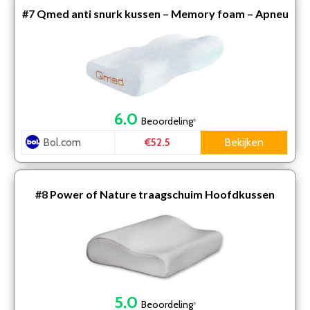
#7
Qmed anti snurk kussen – Memory foam – Apneu
kussen
6.0
Beoordeling
*
Bol.com
Bekijken
€52.5
#8
Power of Nature traagschuim Hoofdkussen
5.0
Beoordeling
*