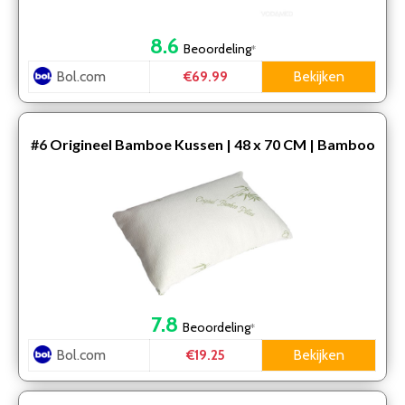
8.6
Beoordeling
*
Bol.com
Bekijken
€69.99
#6
Origineel Bamboe Kussen | 48 x 70 CM | Bamboo
kussen voor ideale nachtrust | Aanbevolen
7.8
Beoordeling
*
Bol.com
Bekijken
€19.25