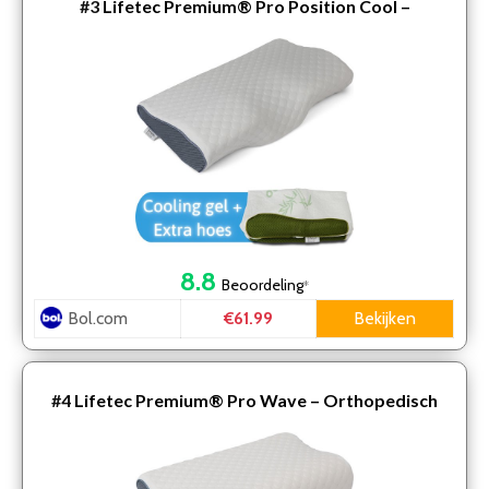
#3
Lifetec Premium® Pro Position Cool –
Orthopedisch Hoofdkussen – Traagschuim – Cool
Gel – Extra Hoes…
8.8
Beoordeling
*
Bol.com
Bekijken
€61.99
#4
Lifetec Premium® Pro Wave – Orthopedisch
Hoofdkussen – Traagschuim – Extra Hoes – 60×30