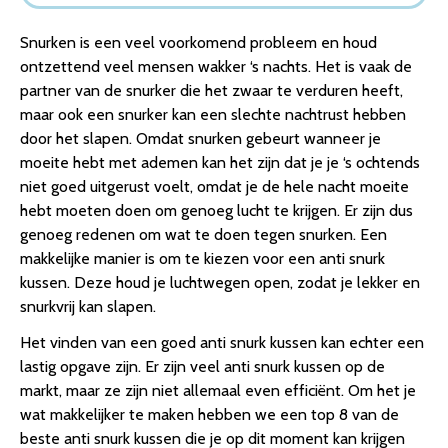
1. Best Life Hoofdkussen Nekklachten – Ergonomisch
Snurken is een veel voorkomend probleem en houd
Kussen – Traagschuim Hoofdkussen – Slaapkussen –
ontzettend veel mensen wakker ‘s nachts. Het is vaak de
Gun…
partner van de snurker die het zwaar te verduren heeft,
2. Hoofdkussen Tegen Nek- en rugklachten –
maar ook een snurker kan een slechte nachtrust hebben
Hoofdkussen Memory foam – 60 x 40x 12 cm –
door het slapen. Omdat snurken gebeurt wanneer je
Traagschruim – Ba…
moeite hebt met ademen kan het zijn dat je je ‘s ochtends
3. Lifetec Premium® Pro Position Cool – Orthopedisch
niet goed uitgerust voelt, omdat je de hele nacht moeite
Hoofdkussen – Traagschuim – Cool Gel – Extra Hoes…
hebt moeten doen om genoeg lucht te krijgen. Er zijn dus
4. Lifetec Premium® Pro Wave – Orthopedisch
genoeg redenen om wat te doen tegen snurken. Een
Hoofdkussen – Traagschuim – Extra Hoes – 60×30
makkelijke manier is om te kiezen voor een anti snurk
5. Mediflow HoofdKussen Orthopedisch Waterkussen –
kussen. Deze houd je luchtwegen open, zodat je lekker en
50 x 70 cm
snurkvrij kan slapen.
6. Origineel Bamboe Kussen | 48 x 70 CM | Bamboo
kussen voor ideale nachtrust | Aanbevolen
Het vinden van een goed anti snurk kussen kan echter een
7. Qmed anti snurk kussen – Memory foam – Apneu
lastig opgave zijn. Er zijn veel anti snurk kussen op de
kussen
markt, maar ze zijn niet allemaal even efficiënt. Om het je
8. Power of Nature traagschuim Hoofdkussen
wat makkelijker te maken hebben we een top 8 van de
Conclusie
beste anti snurk kussen die je op dit moment kan krijgen