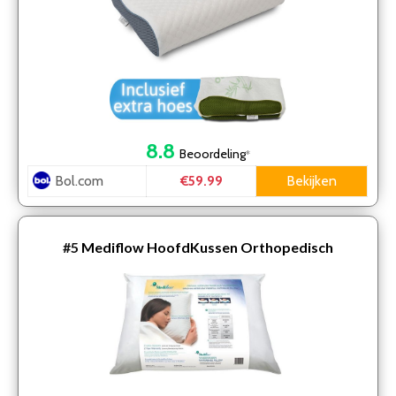
8.8
Beoordeling
*
Bol.com
Bekijken
€59.99
#5
Mediflow HoofdKussen Orthopedisch
Waterkussen – 50 x 70 cm