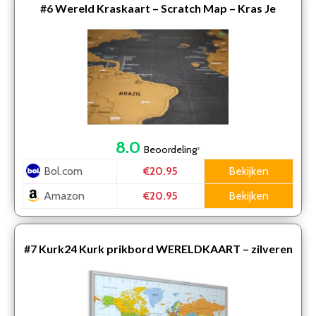
#6
Wereld Kraskaart – Scratch Map – Kras Je
Reislanden
8.0
Beoordeling
*
Bol.com
Bekijken
€20.95
Amazon
Bekijken
€20.95
#7
Kurk24 Kurk prikbord WERELDKAART – zilveren
lijst – 90 x 60 cm