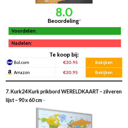
8.0
Beoordeling
*
Voordelen:
Nadelen:
Te koop bij:
€20.95
Bekijken
Bol.com
€20.95
Bekijken
Amazon
7. Kurk24 Kurk prikbord WERELDKAART – zilveren
lijst – 90 x 60 cm
–