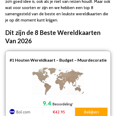
zo’n goed idee is, ook als je niet van reizen houdt. Maar ook
4. Wereldkaart poster – 70x100cm – groot – print 2021
wat voor soorten er zijn en we hebben een top 8
– mooi stevig papier – UV lak – Multi
samengesteld van de beste en leukste wereldkaarten die
5. Out of the Blue Scratch World Map – Wereldkaart –
je op dit moment kunt krijgen.
Scratch Map
6. Wereld Kraskaart – Scratch Map – Kras Je Reislanden
Dit zijn de 8 Beste Wereldkaarten
7. Kurk24 Kurk prikbord WERELDKAART – zilveren lijst –
Van 2026
90 x 60 cm
8. Canvas poster wereldkaart dieren – kinderkamer –
dieren wereldkaart
#1
Houten Wereldkaart – Budget – Muurdecoratie
Conclusie
– 140 x 75 CM – Wanddecoratie – Landkaart –
Eenvoudige …
9.4
Beoordeling
*
Bol.com
Bekijken
€42.95