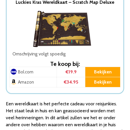
Luckies Kras Wereldkaart – Scratch Map Deluxe
75 CM – Wanddecoratie – Landkaart – Eenvoudige …
2. Luckies Kras Wereldkaart – Scratch Map Deluxe
3. Your Adventure World Scratch map wereldkaart XL (84
x 59.4cm) – Kras Wereldkaart Poster – Educatief …
4. Wereldkaart poster – 70x100cm – groot – print 2021
– mooi stevig papier – UV lak – Multi
5. Out of the Blue Scratch World Map – Wereldkaart –
Scratch Map
Omschrijving volgt spoedig
6. Wereld Kraskaart – Scratch Map – Kras Je Reislanden
Te koop bij:
7. Kurk24 Kurk prikbord WERELDKAART – zilveren lijst –
€19.9
Bekijken
Bol.com
90 x 60 cm
8. Canvas poster wereldkaart dieren – kinderkamer –
€34.95
Bekijken
Amazon
dieren wereldkaart
Wat is de beste Wereldkaart van 2026
1. Houten Wereldkaart – Budget – Muurdecoratie – 140 x
Een wereldkaart is het perfecte cadeau voor reisjunkies.
75 CM – Wanddecoratie – Landkaart – Eenvoudige …
Het staat leuk in huis en kan geassocieerd worden met
2. Luckies Kras Wereldkaart – Scratch Map Deluxe
veel herinneringen. In dit artikel zullen we het er onder
3. Your Adventure World Scratch map wereldkaart XL (84
andere over hebben waarom een wereldkaart in je huis
x 59.4cm) – Kras Wereldkaart Poster – Educatief …