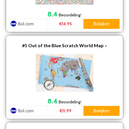
8.4
Beoordeling
*
Bol.com
Bekijken
€14.95
#5
Out of the Blue Scratch World Map –
Wereldkaart – Scratch Map
8.4
Beoordeling
*
Bol.com
Bekijken
€11.99