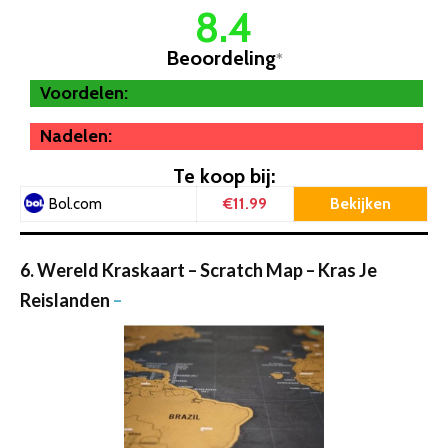
8.4
Beoordeling
*
Voordelen:
Nadelen:
Te koop bij:
€11.99
Bekijken
Bol.com
6. Wereld Kraskaart – Scratch Map – Kras Je
Reislanden
–