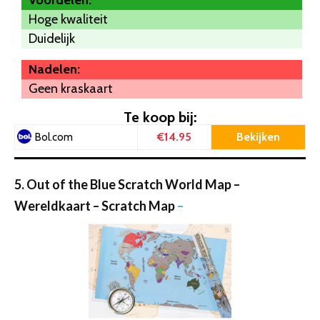
Voordelen:
Hoge kwaliteit
Duidelijk
Nadelen:
Geen kraskaart
Te koop bij:
€14.95
Bekijken
Bol.com
5. Out of the Blue Scratch World Map –
Wereldkaart – Scratch Map
–