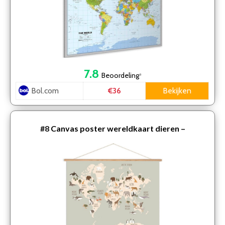
7.8
Beoordeling
*
Bol.com
Bekijken
€36
#8
Canvas poster wereldkaart dieren –
kinderkamer – dieren wereldkaart