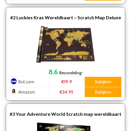
#2
Luckies Kras Wereldkaart – Scratch Map Deluxe
8.6
Beoordeling
*
Bol.com
Bekijken
€19.9
Amazon
Bekijken
€34.95
#3
Your Adventure World Scratch map wereldkaart
XL (84 x 59.4cm) – Kras Wereldkaart Poster –