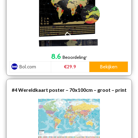
Educatief …
8.6
Beoordeling
*
Bol.com
Bekijken
€29.9
#4
Wereldkaart poster – 70x100cm – groot – print
2021 – mooi stevig papier – UV lak – Multi