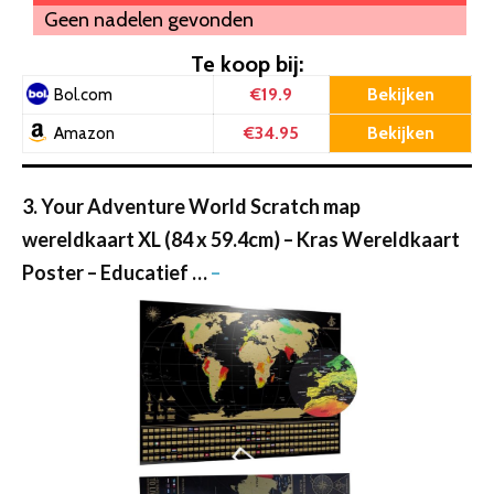
Geen nadelen gevonden
Te koop bij:
€19.9
Bekijken
Bol.com
€34.95
Bekijken
Amazon
3. Your Adventure World Scratch map
wereldkaart XL (84 x 59.4cm) – Kras Wereldkaart
Poster – Educatief …
–