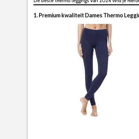
De beste thermo leggings van 2024 vind je hierond
1. Premium kwaliteit Dames Thermo Legg