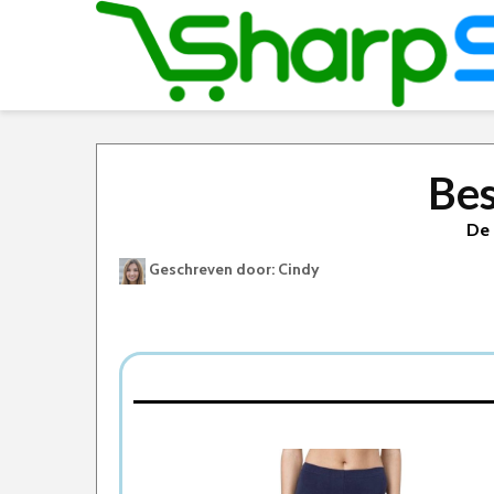
Bes
De 
Geschreven door: Cindy
Best Geteste Thermo Legging
Dit zijn de 5 Beste Thermo Leggings Van 202
1. Premium kwaliteit Dames Thermo Legging
2. Ten Cate thermobroek kind
3. Thermo Ondergoed Heren
4. Easylux® Fleece Deluxe™