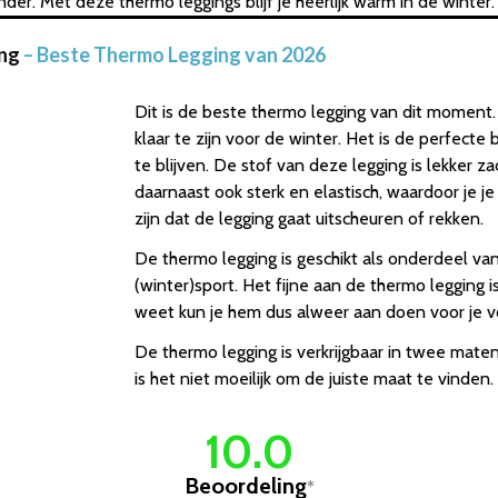
er. Met deze thermo leggings blijf je heerlijk warm in de winter.
ing
– Beste Thermo Legging van 2026
Dit is de beste thermo legging van dit moment
klaar te zijn voor de winter. Het is de perfecte
te blijven. De stof van deze legging is lekker za
daarnaast ook sterk en elastisch, waardoor je j
zijn dat de legging gaat uitscheuren of rekken.
De thermo legging is geschikt als onderdeel van
(winter)sport. Het fijne aan de thermo legging i
weet kun je hem dus alweer aan doen voor je v
De thermo legging is verkrijgbaar in twee maten
is het niet moeilijk om de juiste maat te vinden.
10.0
Beoordeling
*