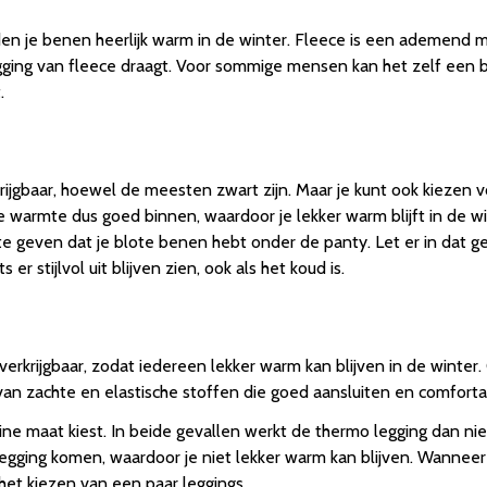
den je benen heerlijk warm in de winter. Fleece is een ademend m
ging van fleece draagt. Voor sommige mensen kan het zelf een be
.
rijgbaar, hoewel de meesten zwart zijn. Maar je kunt ook kiezen v
warmte dus goed binnen, waardoor je lekker warm blijft in de wi
e geven dat je blote benen hebt onder de panty. Let er in dat ge
r stijlvol uit blijven zien, ook als het koud is.
verkrijgbaar, zodat iedereen lekker warm kan blijven in de winter
an zachte en elastische stoffen die goed aansluiten en comfortab
ine maat kiest. In beide gevallen werkt de thermo legging dan niet 
gging komen, waardoor je niet lekker warm kan blijven. Wanneer hij 
 het kiezen van een paar leggings.