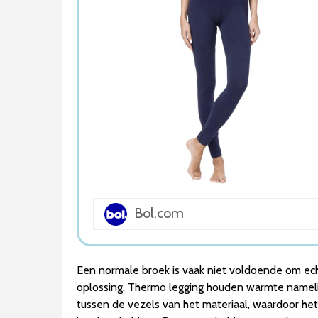
5. Antraciet thermo legging voor heren
Wat is de beste Thermo Legging van 2026
1. Beste Thermo Legging van 2026
2. Duurzame Thermo Legging
3. Fijnste Thermo Legging van 2026
4. Goede Prijs-Kwaliteit Thermo Legging
5. Beste Budget Thermo Legging van 2026
Conclusie
Bol.com
Een normale broek is vaak niet voldoende om ech
oplossing. Thermo legging houden warmte nameli
tussen de vezels van het materiaal, waardoor het 