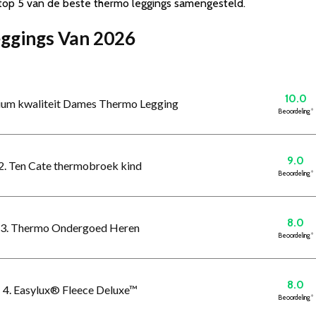
top 5 van de beste thermo leggings samengesteld.
eggings Van 2026
10.0
ium kwaliteit Dames Thermo Legging
Beoordeling
*
9.0
2. Ten Cate thermobroek kind
Beoordeling
*
8.0
3. Thermo Ondergoed Heren
Beoordeling
*
8.0
4. Easylux® Fleece Deluxe™
Beoordeling
*