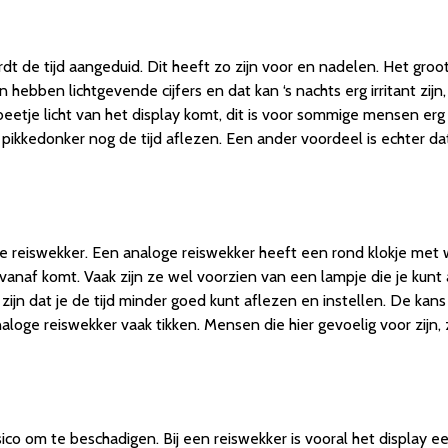
wordt de tijd aangeduid. Dit heeft zo zijn voor en nadelen. Het groot
 hebben lichtgevende cijfers en dat kan ‘s nachts erg irritant zijn
 beetje licht van het display komt, dit is voor sommige mensen e
t pikkedonker nog de tijd aflezen. Een ander voordeel is echter dat 
e reiswekker. Een analoge reiswekker heeft een rond klokje met 
vanaf komt. Vaak zijn ze wel voorzien van een lampje die je kunt a
jn dat je de tijd minder goed kunt aflezen en instellen. De kans i
naloge reiswekker vaak tikken. Mensen die hier gevoelig voor zij
isico om te beschadigen. Bij een reiswekker is vooral het display