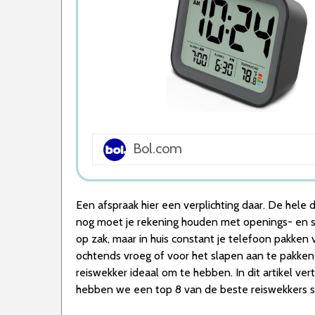
5. Hama Reiswekker
Wat is de beste Reiswekker van 2026
1. Beste Reiswekker van 2026
2. Goede Koop Reiswekker
3. Goede Prijs-Kwaliteit Reiswekker
4. Compacte Reiswekker
5. Beste Budget Reiswekker van 2026
Conclusie
Bol.com
Een afspraak hier een verplichting daar. De hele
nog moet je rekening houden met openings- en sl
op zak, maar in huis constant je telefoon pakken v
ochtends vroeg of voor het slapen aan te pakken i
reiswekker ideaal om te hebben. In dit artikel v
hebben we een top 8 van de beste reiswekkers sa