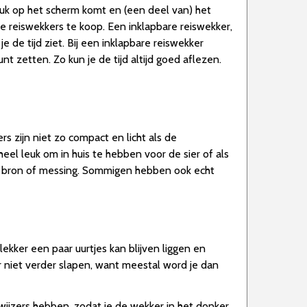
l druk op het scherm komt en (een deel van) het
e reiswekkers te koop. Een inklapbare reiswekker,
e de tijd ziet. Bij een inklapbare reiswekker
t zetten. Zo kun je de tijd altijd goed aflezen.
s zijn niet zo compact en licht als de
eel leuk om in huis te hebben voor de sier of als
ut, bron of messing. Sommigen hebben ook echt
ekker een paar uurtjes kan blijven liggen en
r niet verder slapen, want meestal word je dan
k wijzers hebben, zodat je de wekker in het donker