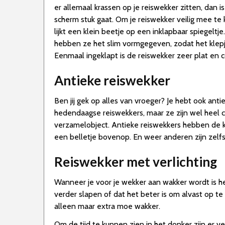
er allemaal krassen op je reiswekker zitten, dan i
scherm stuk gaat. Om je reiswekker veilig mee te
lijkt een klein beetje op een inklapbaar spiegeltje
hebben ze het slim vormgegeven, zodat het klepje 
Eenmaal ingeklapt is de reiswekker zeer plat en
Antieke reiswekker
Ben jij gek op alles van vroeger? Je hebt ook ant
hedendaagse reiswekkers, maar ze zijn wel heel ch
verzamelobject. Antieke reiswekkers hebben de k
een belletje bovenop. En weer anderen zijn zelfs
Reiswekker met verlichting
Wanneer je voor je wekker aan wakker wordt is het
verder slapen of dat het beter is om alvast op t
alleen maar extra moe wakker.
Om de tijd te kunnen zien in het donker zijn er ve