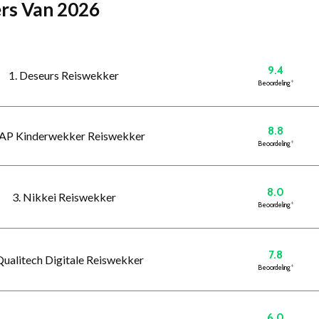
ers Van 2026
9.4
1. Deseurs Reiswekker
Beoordeling
*
8.8
JAP Kinderwekker Reiswekker
Beoordeling
*
8.0
3. Nikkei Reiswekker
Beoordeling
*
7.8
Qualitech Digitale Reiswekker
Beoordeling
*
6.0