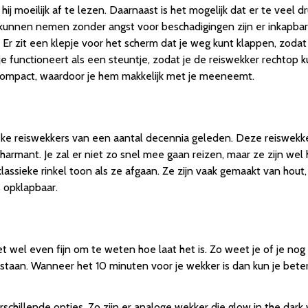
s hij moeilijk af te lezen. Daarnaast is het mogelijk dat er te vee
 kunnen nemen zonder angst voor beschadigingen zijn er inkapbar
. Er zit een klepje voor het scherm dat je weg kunt klappen, zodat j
functioneert als een steuntje, zodat je de reiswekker rechtop kun
 compact, waardoor je hem makkelijk met je meeneemt.
ieke reiswekkers van een aantal decennia geleden. Deze reiswekker
armant. Je zal er niet zo snel mee gaan reizen, maar ze zijn wel h
lassieke rinkel toon als ze afgaan. Ze zijn vaak gemaakt van ho
 opklapbaar.
 wel even fijn om te weten hoe laat het is. Zo weet je of je nog l
e staan. Wanneer het 10 minuten voor je wekker is dan kun je bete
rschillende opties. Zo zijn er analoge wekker die glow in the dar