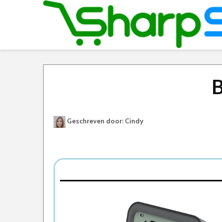
B
Geschreven door: Cindy
Best Geteste Reiswekker
Dit zijn de 5 Beste Reiswekkers Van 2026
1. Deseurs Reiswekker
2. JAP Kinderwekker Reiswekker
3. Nikkei Reiswekker
4. Qualitech Digitale Reiswekker