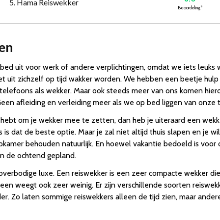
5. Hama Reiswekker
Beoordeling
*
en
bed uit voor werk of andere verplichtingen, omdat we iets leuk
et uit zichzelf op tijd wakker worden. We hebben een beetje hul
telefoons als wekker. Maar ook steeds meer van ons komen hiero
en afleiding en verleiding meer als we op bed liggen van onze 
 hebt om je wekker mee te zetten, dan heb je uiteraard een wekke
is dat de beste optie. Maar je zal niet altijd thuis slapen en je 
amer behouden natuurlijk. En hoewel vakantie bedoeld is voor on
in de ochtend gepland.
 overbodige luxe. Een reiswekker is een zeer compacte wekker di
ag een weegt ook zeer weinig. Er zijn verschillende soorten reisw
nder. Zo laten sommige reiswekkers alleen de tijd zien, maar ande