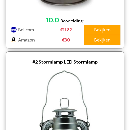
10.0
Beoordeling
*
Bol.com
Bekijken
€11.82
Amazon
Bekijken
€30
#2
Stormlamp LED Stormlamp