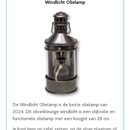
Windlicht Olielamp
2. Stormlamp LED Stormlamp
3. Proventa Solar LED Olielamp
4. Feuerhand Olielamp Stormlantaarn
5. Feuerhand Stormlantaarn Baby
Wat is de beste Olielamp van 2026
1. Beste Olielamp van 2026
2. Beste Budget Olielamp van 2026
3. Stijlvolle Olielamp
4. Goede Koop Olielamp
5. Goede Prijs-Kwaliteit Olielamp
Conclusie
De Windlicht Olielamp is de beste olielamp van
2024. Dit zilverkleurige windlicht is een stijlvolle en
functionele olielamp met een hoogte van 28 cm.
Je kunt hem op tafel zetten, op de vloer plaatsen of