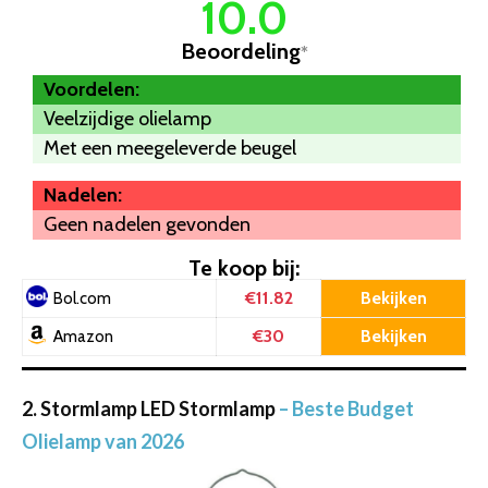
10.0
Beoordeling
*
Voordelen:
Veelzijdige olielamp
Met een meegeleverde beugel
Nadelen:
Geen nadelen gevonden
Te koop bij:
€11.82
Bekijken
Bol.com
€30
Bekijken
Amazon
2. Stormlamp LED Stormlamp
– Beste Budget
Olielamp van 2026