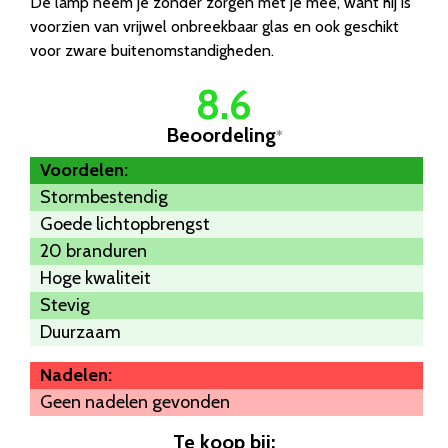
De lamp neem je zonder zorgen met je mee, want hij is
voorzien van vrijwel onbreekbaar glas en ook geschikt
voor zware buitenomstandigheden.
8.6
Beoordeling
*
Voordelen:
Stormbestendig
Goede lichtopbrengst
20 branduren
Hoge kwaliteit
Stevig
Duurzaam
Nadelen:
Geen nadelen gevonden
Te koop bij: