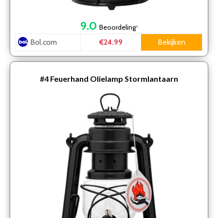
9.0
Beoordeling
*
Bol.com
Bekijken
€24.99
#4
Feuerhand Olielamp Stormlantaarn