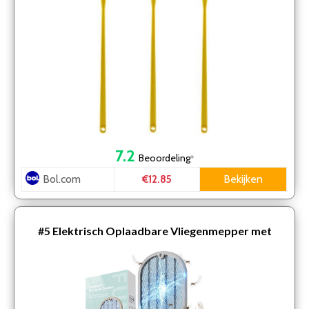
7.2
Beoordeling
*
Bol.com
Bekijken
€12.85
#5
Elektrisch Oplaadbare Vliegenmepper met
muggenlamp