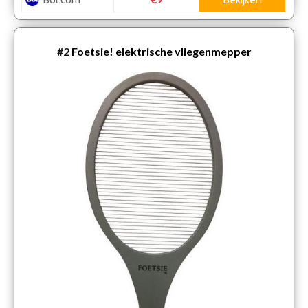
€9
#2
Foetsie! elektrische vliegenmepper