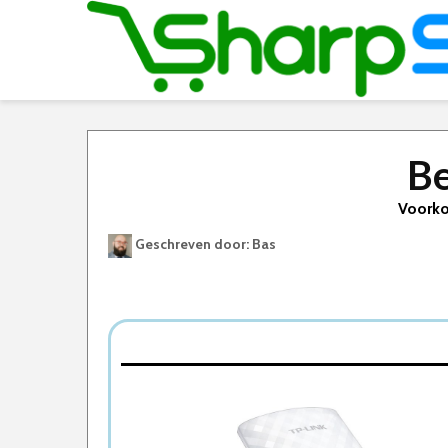
Be
Voorko
Geschreven door: Bas
Best Geteste Wifi Extender
Dit zijn de 8 Beste Wifi Extenders Van 2026
1. Netgear EAX15 – Mesh WiFi Extender – D
2. TP-Link RE650 – WiFi Versterker – 2600
3. AVM FRITZ!Repeater 2400 – Wifi verste
4. TP-Link RE450 – WiFi Versterker – 1750