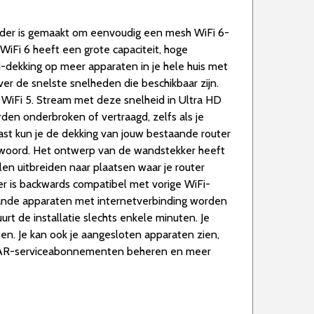
nder is gemaakt om eenvoudig een mesh WiFi 6-
iFi 6 heeft een grote capaciteit, hoge
-dekking op meer apparaten in je hele huis met
ver de snelste snelheden die beschikbaar zijn.
n WiFi 5. Stream met deze snelheid in Ultra HD
en onderbroken of vertraagd, zelfs als je
ast kun je de dekking van jouw bestaande router
twoord. Het ontwerp van de wandstekker heeft
len uitbreiden naar plaatsen waar je router
 is backwards compatibel met vorige WiFi-
taande apparaten met internetverbinding worden
rt de installatie slechts enkele minuten. Je
ten. Je kan ook je aangesloten apparaten zien,
GEAR-serviceabonnementen beheren en meer