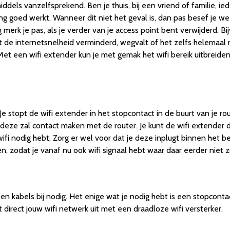
ddels vanzelfsprekend. Ben je thuis, bij een vriend of familie, ie
ng goed werkt. Wanneer dit niet het geval is, dan pas besef je w
 merk je pas, als je verder van je access point bent verwijderd. Bi
at de internetsnelheid verminderd, wegvalt of het zelfs helemaal n
Met een wifi extender kun je met gemak het wifi bereik uitbreide
Je stopt de wifi extender in het stopcontact in de buurt van je 
ze zal contact maken met de router. Je kunt de wifi extender da
fi nodig hebt. Zorg er wel voor dat je deze inplugt binnen het bere
en, zodat je vanaf nu ook wifi signaal hebt waar daar eerder niet 
een kabels bij nodig. Het enige wat je nodig hebt is een stopcontact
direct jouw wifi netwerk uit met een draadloze wifi versterker.