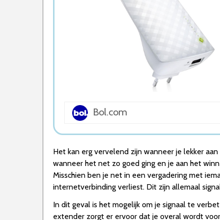
5. TP-Link WA850RE – WiFi Versterker – 3
6. TP-Link RE305 – WiFi Versterker – 1200
7. TP-Link RE200 – Wifi Versterker – 750 
8. MD-goods ® WiFi Versterker Stopcontact
Wat is de beste Wifi Extender van 2026
1. Netgear EAX15 – Mesh WiFi Extender – D
2. TP-Link RE650 – WiFi Versterker – 2600
3. AVM FRITZ!Repeater 2400 – Wifi verste
4. TP-Link RE450 – WiFi Versterker – 1750
5. TP-Link WA850RE – WiFi Versterker – 3
Bol.com
6. TP-Link RE305 – WiFi Versterker – 1200
7. TP-Link RE200 – Wifi Versterker – 750 
8. MD-goods ® WiFi Versterker Stopcontact
Het kan erg vervelend zijn wanneer je lekker aan h
Conclusie
wanneer het net zo goed ging en je aan het winne
Misschien ben je net in een vergadering met ieman
internetverbinding verliest. Dit zijn allemaal sig
In dit geval is het mogelijk om je signaal te verb
extender zorgt er ervoor dat je overal wordt voo