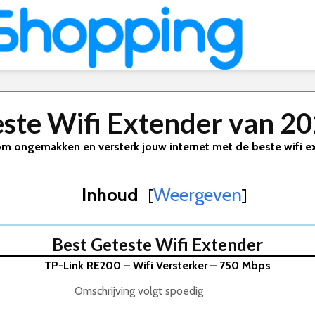
ste Wifi Extender van 2
m ongemakken en versterk jouw internet met de beste wifi e
Inhoud
Weergeven
[
]
Best Geteste Wifi Extender
ual-Band – 1800 Mbps – Wifi 6
TP-Link RE200 – Wifi Versterker – 750 Mbps
 Mbps – Wit
rker – AC – 2400 Mbps
Omschrijving volgt spoedig
 Mbps