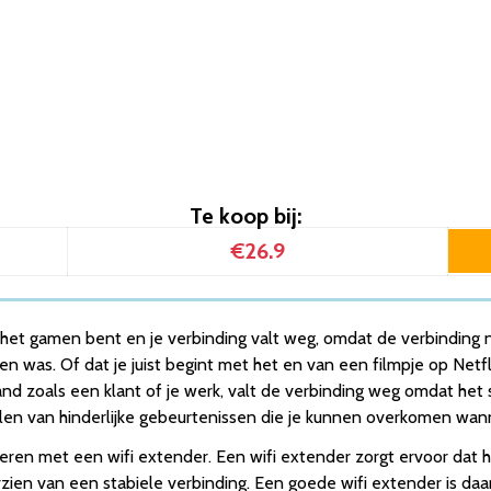
00 Mbps
 Mbps
Mbps
 – Gratis Internet Kabel – NL Handleiding – Repeater – 300Mbp
ual-Band – 1800 Mbps – Wifi 6
 Mbps – Wit
rker – AC – 2400 Mbps
Te koop bij:
 Mbps
00 Mbps
€26.9
 Mbps
Mbps
 – Gratis Internet Kabel – NL Handleiding – Repeater – 300Mbp
et gamen bent en je verbinding valt weg, omdat de verbinding niet 
n was. Of dat je juist begint met het en van een filmpje op Netf
d zoals een klant of je werk, valt de verbinding weg omdat het s
nalen van hinderlijke gebeurtenissen die je kunnen overkomen wanne
eteren met een wifi extender. Een wifi extender zorgt ervoor dat h
rzien van een stabiele verbinding. Een goede wifi extender is d