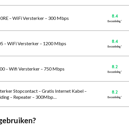
8.4
0RE – WiFi Versterker – 300 Mbps
Beoordeling
*
8.4
05 – WiFi Versterker – 1200 Mbps
Beoordeling
*
8.2
00 – Wifi Versterker – 750 Mbps
Beoordeling
*
rker Stopcontact – Gratis Internet Kabel –
8.2
iding – Repeater – 300Mbp…
Beoordeling
*
gebruiken?