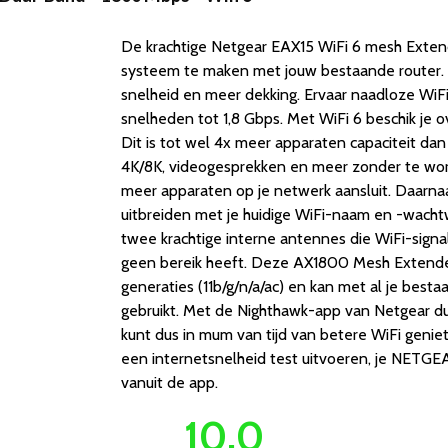
De krachtige Netgear EAX15 WiFi 6 mesh Exte
systeem te maken met jouw bestaande router. W
snelheid en meer dekking. Ervaar naadloze WiFi
snelheden tot 1,8 Gbps. Met WiFi 6 beschik je o
Dit is tot wel 4x meer apparaten capaciteit da
4K/8K, videogesprekken en meer zonder te word
meer apparaten op je netwerk aansluit. Daarna
uitbreiden met je huidige WiFi-naam en -wach
twee krachtige interne antennes die WiFi-signa
geen bereik heeft. Deze AX1800 Mesh Extender
generaties (11b/g/n/a/ac) en kan met al je bes
gebruikt. Met de Nighthawk-app van Netgear duu
kunt dus in mum van tijd van betere WiFi genie
een internetsnelheid test uitvoeren, je NET
vanuit de app.
10.0