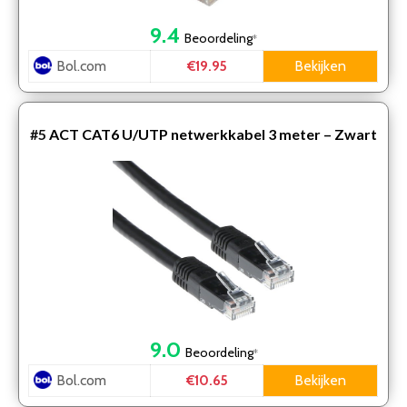
9.4
Beoordeling
*
Bol.com
Bekijken
€19.95
#5
ACT CAT6 U/UTP netwerkkabel 3 meter – Zwart
9.0
Beoordeling
*
Bol.com
Bekijken
€10.65