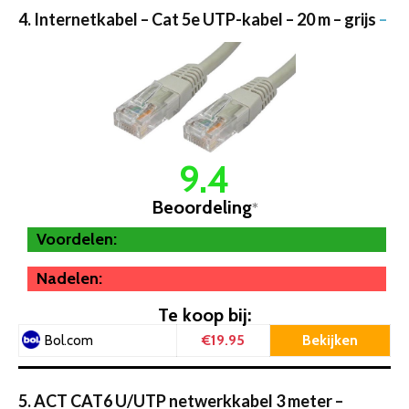
4. Internetkabel – Cat 5e UTP-kabel – 20 m – grijs
–
9.4
Beoordeling
*
Voordelen:
Nadelen:
Te koop bij:
€19.95
Bekijken
Bol.com
5. ACT CAT6 U/UTP netwerkkabel 3 meter –