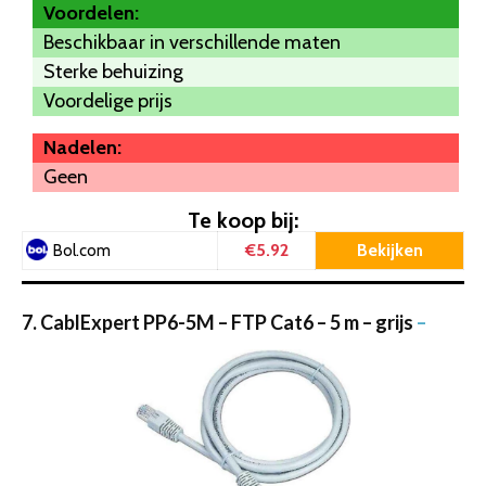
Voordelen:
Beschikbaar in verschillende maten
Sterke behuizing
Voordelige prijs
Nadelen:
Geen
Te koop bij:
€5.92
Bekijken
Bol.com
7. CablExpert PP6-5M – FTP Cat6 – 5 m – grijs
–