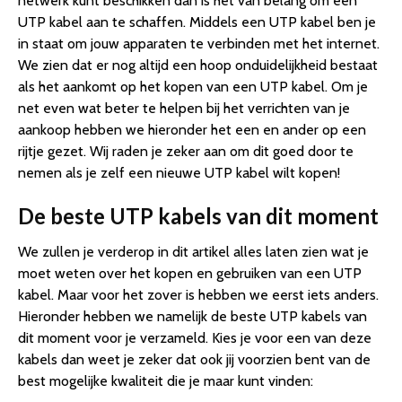
netwerk kunt beschikken dan is het van belang om een
Internetkabel – 1 Gbps – 1.5 meter – Grijs – Allteq
UTP kabel aan te schaffen. Middels een UTP kabel ben je
7. CablExpert PP6-5M – FTP Cat6 – 5 m – grijs
in staat om jouw apparaten te verbinden met het internet.
8. 20 meter LAN / Netwerkkabel / Internet kabel / UTP
We zien dat er nog altijd een hoop onduidelijkheid bestaat
Kabel / CAT5
als het aankomt op het kopen van een UTP kabel. Om je
Conclusie
net even wat beter te helpen bij het verrichten van je
aankoop hebben we hieronder het een en ander op een
rijtje gezet. Wij raden je zeker aan om dit goed door te
nemen als je zelf een nieuwe UTP kabel wilt kopen!
De beste UTP kabels van dit moment
We zullen je verderop in dit artikel alles laten zien wat je
moet weten over het kopen en gebruiken van een UTP
kabel. Maar voor het zover is hebben we eerst iets anders.
Hieronder hebben we namelijk de beste UTP kabels van
dit moment voor je verzameld. Kies je voor een van deze
kabels dan weet je zeker dat ook jij voorzien bent van de
best mogelijke kwaliteit die je maar kunt vinden: