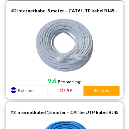
#2
Internetkabel 5 meter – CAT6 UTP kabel RJ45 –
Grijs
9.6
Beoordeling
*
Bol.com
Bekijken
€13.99
#3
Internetkabel 15 meter – CAT5e UTP kabel RJ45
– Blauw