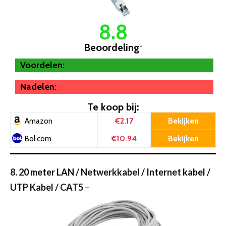
8.8
Beoordeling
*
Voordelen:
Nadelen:
Te koop bij:
€2.17
Bekijken
Amazon
€10.94
Bekijken
Bol.com
8. 20 meter LAN / Netwerkkabel / Internet kabel /
UTP Kabel / CAT5
–