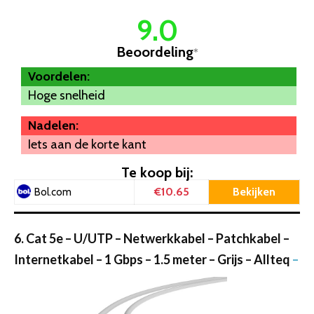
9.0
Beoordeling
*
Voordelen:
Hoge snelheid
Nadelen:
Iets aan de korte kant
Te koop bij:
€10.65
Bekijken
Bol.com
6. Cat 5e – U/UTP – Netwerkkabel – Patchkabel –
Internetkabel – 1 Gbps – 1.5 meter – Grijs – Allteq
–