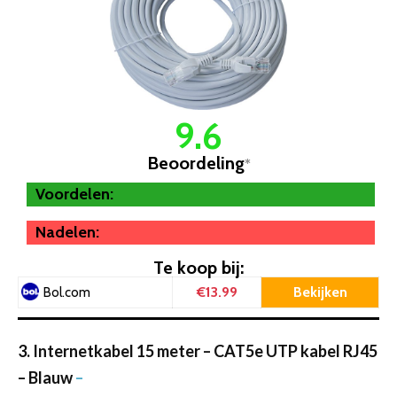
9.6
Beoordeling
*
Voordelen:
Nadelen:
Te koop bij:
€13.99
Bekijken
Bol.com
3. Internetkabel 15 meter – CAT5e UTP kabel RJ45
– Blauw
–