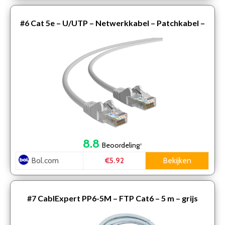
#6
Cat 5e – U/UTP – Netwerkkabel – Patchkabel –
Internetkabel – 1 Gbps – 1.5 meter – Grijs – Allteq
8.8
Beoordeling
*
Bol.com
Bekijken
€5.92
#7
CablExpert PP6-5M – FTP Cat6 – 5 m – grijs