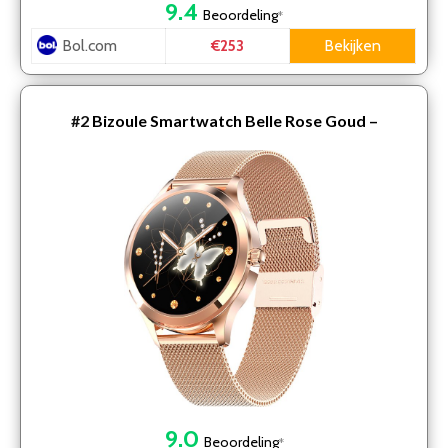
9.4
Beoordeling
*
Bol.com
Bekijken
€253
#2
Bizoule Smartwatch Belle Rose Goud –
Smartwatch Dames – HD Full Touchscreen –
Horloge Dames – Androi…
9.0
Beoordeling
*