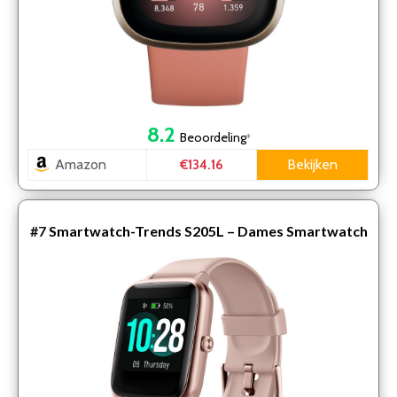
8.2
Beoordeling
*
Amazon
Bekijken
€134.16
#7
Smartwatch-Trends S205L – Dames Smartwatch
– Roze – Android – iOS – 40mm