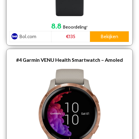
8.8
Beoordeling
*
Bol.com
Bekijken
€135
#4
Garmin VENU Health Smartwatch – Amoled
touchscreen – Stappenteller – 5 dagen batterij –
Light Sand/R…