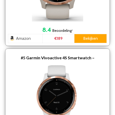
8.4
Beoordeling
*
Amazon
Bekijken
€189
#5
Garmin Vivoactive 4S Smartwatch –
Sporthorloge met GPS Tracker – 7 dagen batterij –
Met Garmin Pay -…