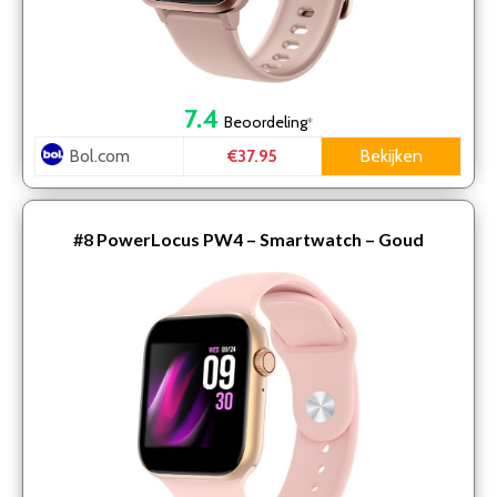
7.4
Beoordeling
*
Bol.com
Bekijken
€37.95
#8
PowerLocus PW4 – Smartwatch – Goud