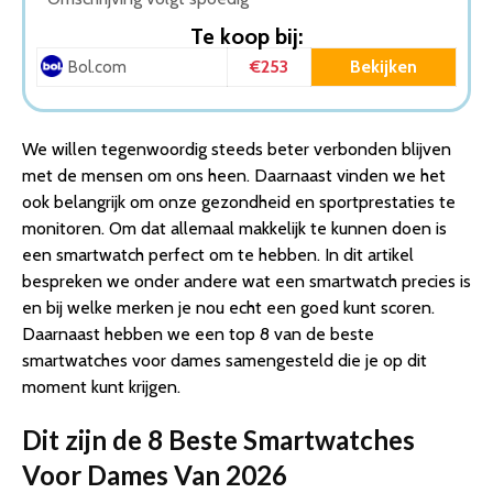
Dames – HD Full Touchscreen – Horloge Dames –
Te koop bij:
Androi…
€253
Bekijken
Bol.com
3. Samsung Galaxy Watch Active2 – Aluminium-
Smartwatch – 44 mm – Zwart
4. Garmin VENU Health Smartwatch – Amoled
We willen tegenwoordig steeds beter verbonden blijven
touchscreen – Stappenteller – 5 dagen batterij – Light
met de mensen om ons heen. Daarnaast vinden we het
Sand/R…
ook belangrijk om onze gezondheid en sportprestaties te
5. Garmin Vivoactive 4S Smartwatch – Sporthorloge met
monitoren. Om dat allemaal makkelijk te kunnen doen is
GPS Tracker – 7 dagen batterij – Met Garmin Pay -…
een smartwatch perfect om te hebben. In dit artikel
6. Fitbit Versa 3 – Smartwatch dames en heren – Roze
bespreken we onder andere wat een smartwatch precies is
7. Smartwatch-Trends S205L – Dames Smartwatch –
en bij welke merken je nou echt een goed kunt scoren.
Roze – Android – iOS – 40mm
Daarnaast hebben we een top 8 van de beste
8. PowerLocus PW4 – Smartwatch – Goud
smartwatches voor dames samengesteld die je op dit
Conclusie
moment kunt krijgen.
Dit zijn de 8 Beste Smartwatches
Voor Dames Van 2026