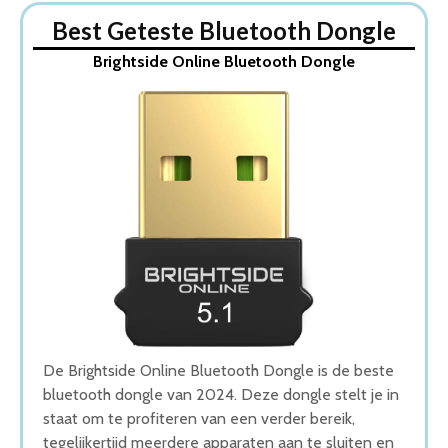
Dit zijn de 5 Beste Bluetooth Dongles Van 2026
Best Geteste Bluetooth Dongle
1. Brightside Online Bluetooth Dongle
Brightside Online Bluetooth Dongle
2. Vues Bluetooth Dongle
3. Bluetooth 5.1 Bluetooth dongle
4. Astilla Products USB Bluetooth Dongle
5. Mini Bluetooth USB Adapter Dongle
Wat is de beste Bluetooth Dongle van 2026
1. Beste Bluetooth Dongle van 2026
2. Goede Koop Bluetooth Dongle
3. Goede Prijs-Kwaliteit Bluetooth Dongle
4. Fijnste Bluetooth Dongle van 2026
5. Beste Budget Bluetooth Dongle van 2026
Conclusie
De Brightside Online Bluetooth Dongle is de beste
bluetooth dongle van 2024. Deze dongle stelt je in
staat om te profiteren van een verder bereik,
tegelijkertijd meerdere apparaten aan te sluiten en