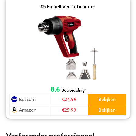
#5
Einhell Verfafbrander
8.6
Beoordeling
*
Bol.com
Bekijken
€24.99
Amazon
Bekijken
€25.99
Verfbrander professioneel