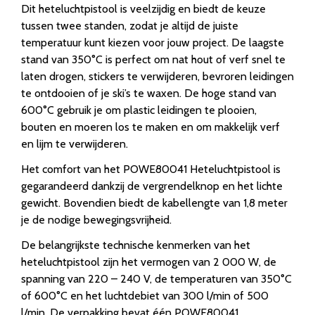
Dit heteluchtpistool is veelzijdig en biedt de keuze
tussen twee standen, zodat je altijd de juiste
temperatuur kunt kiezen voor jouw project. De laagste
stand van 350°C is perfect om nat hout of verf snel te
laten drogen, stickers te verwijderen, bevroren leidingen
te ontdooien of je ski’s te waxen. De hoge stand van
600°C gebruik je om plastic leidingen te plooien,
bouten en moeren los te maken en om makkelijk verf
en lijm te verwijderen.
Het comfort van het POWE80041 Heteluchtpistool is
gegarandeerd dankzij de vergrendelknop en het lichte
gewicht. Bovendien biedt de kabellengte van 1,8 meter
je de nodige bewegingsvrijheid.
De belangrijkste technische kenmerken van het
heteluchtpistool zijn het vermogen van 2 000 W, de
spanning van 220 – 240 V, de temperaturen van 350°C
of 600°C en het luchtdebiet van 300 l/min of 500
l/min. De verpakking bevat één POWE80041