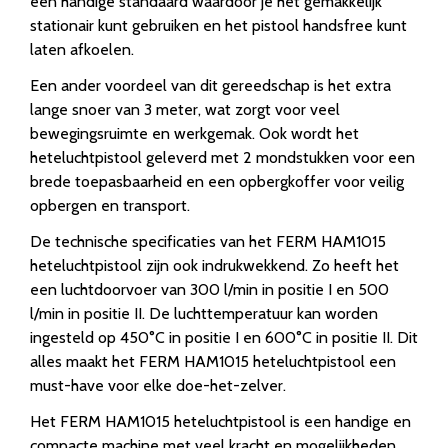
een handige standaard waardoor je het gemakkelijk
stationair kunt gebruiken en het pistool handsfree kunt
laten afkoelen.
Een ander voordeel van dit gereedschap is het extra
lange snoer van 3 meter, wat zorgt voor veel
bewegingsruimte en werkgemak. Ook wordt het
heteluchtpistool geleverd met 2 mondstukken voor een
brede toepasbaarheid en een opbergkoffer voor veilig
opbergen en transport.
De technische specificaties van het FERM HAM1015
heteluchtpistool zijn ook indrukwekkend. Zo heeft het
een luchtdoorvoer van 300 l/min in positie I en 500
l/min in positie II. De luchttemperatuur kan worden
ingesteld op 450°C in positie I en 600°C in positie II. Dit
alles maakt het FERM HAM1015 heteluchtpistool een
must-have voor elke doe-het-zelver.
Het FERM HAM1015 heteluchtpistool is een handige en
compacte machine met veel kracht en mogelijkheden.