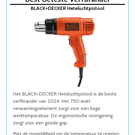
1. BLACK+DECKER Heteluchtpistool
BLACK+DECKER Heteluchtpistool
2. Powerplus Heteluchtpistool
3. FERM Heteluchtpistool/ Verfbrander
4. VONROC Heteluchtpistool – Verfafbrander
5. Einhell Verfafbrander
Wat is de beste Verfbrander van 2026
1. Beste Verfbrander van 2026
2. Beste Budget Verfbrander van 2026
3. Goede Prijs-Kwaliteit Verfbrander
4. Goede Koop Verfbrander
5. Goede Budget Verfbrander
Conclusie
Het BLACK+DECKER Heteluchtpistool is de beste
verfbrander van 2024. Het 750-watt
verwarmingselement zorgt voor een hoge
werktemperatuur. De ergonomische vormgeving
zorgt voor een goede grip.
Met de mogelijkheid om de temperatuur te regelen